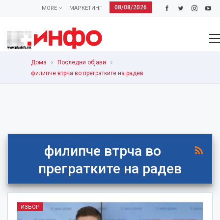
08/08/2026
MORE
МАРКЕТИНГ
Дома
Последни објави
филипче втрча во прегратките на радев
филипче втрча во
прегратките на радев
ИЗБОР