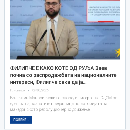
ФИЛИПЧЕ Е КАКО КОТЕ ОД РУЉА Заев
почна со распродажбата на националните
интереси, Филипче сака да ја…
Плусинфо
09/05/2026
Валентин Манасиевски го спореди лидерот на СДСМ со
еден од најпознатите предавници во историјата на
македонското револуционерно движење.
ПОВЕЌЕ...