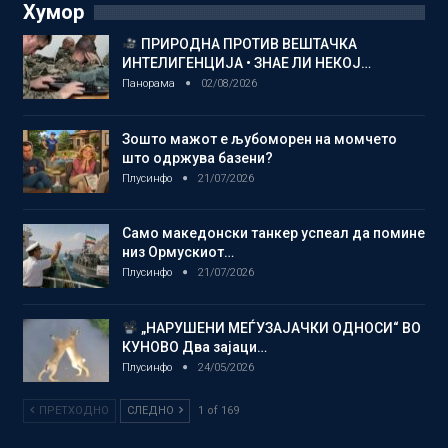
Хумор
ПРИРОДНА ПРОТИВ ВЕШТАЧКА
ИНТЕЛИГЕНЦИЈА • ЗНАЕ ЛИ НЕКОЈ…
Панорама
02/08/2026
Зошто мажот е љубоморен на момчето
што одржува базени?
Плусинфо
21/07/2026
Само македонски танкер успеал да помине
низ Ормускиот…
Плусинфо
21/07/2026
„НАРУШЕНИ МЕЃУЗАЈАЧКИ ОДНОСИ“ ВО
КУНОВО Два зајаци…
Плусинфо
24/05/2026
ПРЕТХОДНО
СЛЕДНО
1 of 169