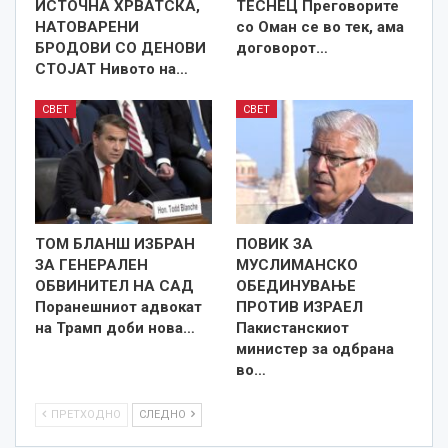
ИСТОЧНА ХРВАТСКА,
ТЕСНЕЦ Преговорите
НАТОВАРЕНИ
со Оман се во тек, ама
БРОДОВИ СО ДЕНОВИ
договорот…
СТОЈАТ Нивото на…
СВЕТ
СВЕТ
ТОМ БЛАНШ ИЗБРАН
ПОВИК ЗА
ЗА ГЕНЕРАЛЕН
МУСЛИМАНСКО
ОБВИНИТЕЛ НА САД
ОБЕДИНУВАЊЕ
Поранешниот адвокат
ПРОТИВ ИЗРАЕЛ
на Трамп доби нова…
Пакистанскиот
министер за одбрана
во…
ПРЕТХОДНО
СЛЕДНО