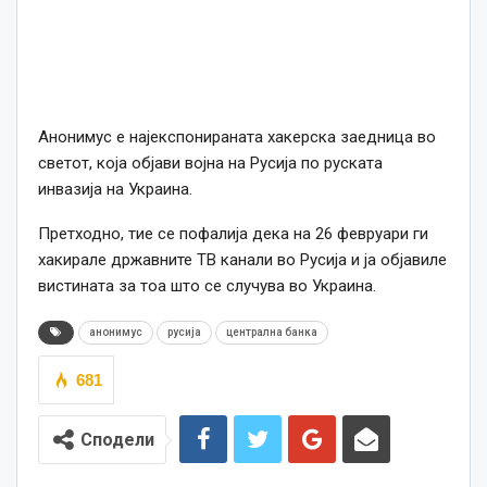
Анонимус е најекспонираната хакерска заедница во
светот, која објави војна на Русија по руската
инвазија на Украина.
Претходно, тие се пофалија дека на 26 февруари ги
хакирале државните ТВ канали во Русија и ја објавиле
вистината за тоа што се случува во Украина.
анонимус
русија
централна банка
681
Сподели