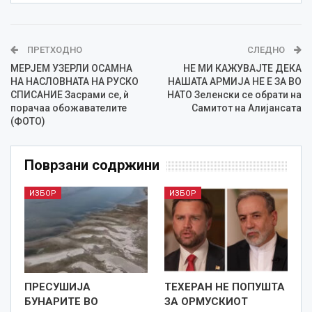
ПРЕТХОДНО
СЛЕДНО
МЕРЈЕМ УЗЕРЛИ ОСАМНА
НЕ МИ КАЖУВАЈТЕ ДЕКА
НА НАСЛОВНАТА НА РУСКО
НАШАТА АРМИЈА НЕ Е ЗА ВО
СПИСАНИЕ Засрами се, ѝ
НАТО Зеленски се обрати на
порачаа обожавателите
Самитот на Алијансата
(ФОТО)
Поврзани содржини
ИЗБОР
ИЗБОР
ПРЕСУШИЈА
ТЕХЕРАН НЕ ПОПУШТА
БУНАРИТЕ ВО
ЗА ОРМУСКИОТ