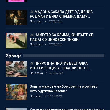
МАДОНА САКАЛА ДЕТЕ ОД ДЕНИС
РОДМАН И БИЛА СПРЕМНА ДА МУ…
Плусинфо
07/08/2026
НАМЕСТО СО КЛИМА, КИНЕЗИТЕ СЕ
ЛАДАТ СО ЏИНОВСКИ ТИКВИ…
Плусинфо
07/08/2026
Хумор
ПРИРОДНА ПРОТИВ ВЕШТАЧКА
ИНТЕЛИГЕНЦИЈА • ЗНАЕ ЛИ НЕКОЈ…
Панорама
02/08/2026
Зошто мажот е љубоморен на момчето
што одржува базени?
Плусинфо
21/07/2026
Само македонски танкер успеал да помине