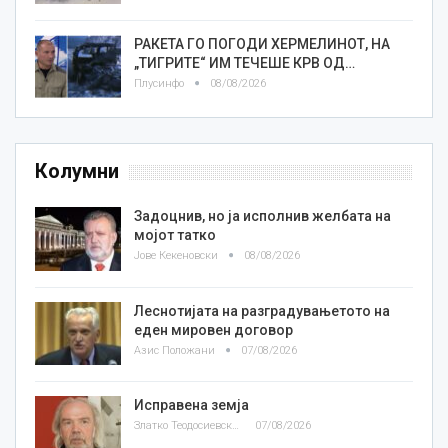
РАКЕТА ГО ПОГОДИ ХЕРМЕЛИНОТ, НА
„ТИГРИТЕ“ ИМ ТЕЧЕШЕ КРВ ОД…
Плусинфо
08/08/2026
Колумни
Задоцнив, но ја исполнив желбата на
мојот татко
Јове Кекеновски
08/08/2026
Леснотијата на разградувањетото на
еден мировен договор
Азис Положани
07/08/2026
Исправена земја
Златко Теодосиевски
07/08/2026