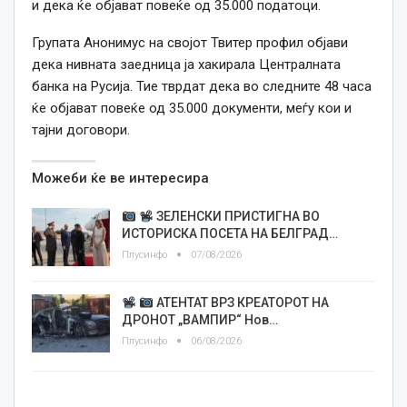
и дека ќе објават повеќе од 35.000 податоци.
Групата Анонимус на својот Твитер профил објави
дека нивната заедница ја хакирала Централната
банка на Русија. Тие тврдат дека во следните 48 часа
ќе објават повеќе од 35.000 документи, меѓу кои и
тајни договори.
Можеби ќе ве интересира
ЗЕЛЕНСКИ ПРИСТИГНА ВО
ИСТОРИСКА ПОСЕТА НА БЕЛГРАД…
Плусинфо
07/08/2026
АТЕНТАТ ВРЗ КРЕАТОРОТ НА
ДРОНОТ „ВАМПИР“ Нов…
Плусинфо
06/08/2026