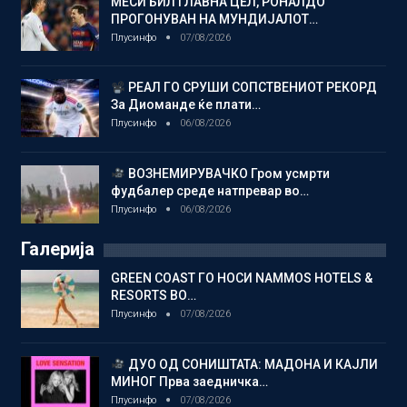
МЕСИ БИЛ ГЛАВНА ЦЕЛ, РОНАЛДО
ПРОГОНУВАН НА МУНДИЈАЛОТ…
Плусинфо
07/08/2026
РЕАЛ ГО СРУШИ СОПСТВЕНИОТ РЕКОРД
За Диоманде ќе плати…
Плусинфо
06/08/2026
ВОЗНЕМИРУВАЧКО Гром усмрти
фудбалер среде натпревар во…
Плусинфо
06/08/2026
Галерија
GREEN COAST ГО НОСИ NAMMOS HOTELS &
RESORTS ВО…
Плусинфо
07/08/2026
ДУО ОД СОНИШТАТА: МАДОНА И КАЈЛИ
МИНОГ Прва заедничка…
Плусинфо
07/08/2026