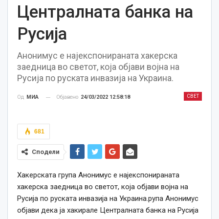
Централната банка на
Русија
Анонимус е најекспонираната хакерска
заедница во светот, која објави војна на
Русија по руската инвазија на Украина.
СВЕТ
Објавено
24/03/2022 12:58:18
Од
МИА
681
Сподели
Хакерската група Анонимус е најекспонираната
хакерска заедница во светот, која објави војна на
Русија по руската инвазија на Украина.рупа Анонимус
објави дека ја хакирале Централната банка на Русија