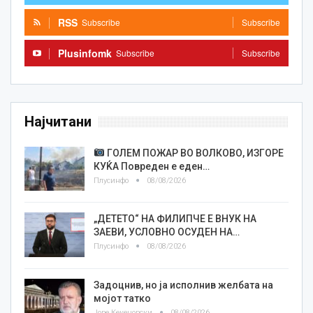
RSS
Subscribe
Subscribe
Plusinfomk
Subscribe
Subscribe
Најчитани
ГОЛЕМ ПОЖАР ВО ВОЛКОВО, ИЗГОРЕ
КУЌА Повреден е еден…
Плусинфо
08/08/2026
„ДЕТЕТО“ НА ФИЛИПЧЕ Е ВНУК НА
ЗАЕВИ, УСЛОВНО ОСУДЕН НА…
Плусинфо
08/08/2026
Задоцнив, но ја исполнив желбата на
мојот татко
Јове Кекеновски
08/08/2026