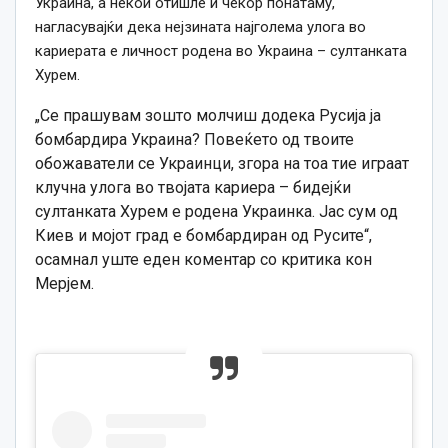
Украина, а некои отишле и чекор понатаму,
нагласувајќи дека нејзината најголема улога во
кариерата е личност родена во Украина – султанката
Хурем.
„Се прашувам зошто молчиш додека Русија ја
бомбардира Украина? Повеќето од твоите
обожаватели се Украинци, згора на тоа тие играат
клучна улога во твојата кариера – бидејќи
султанката Хурем е родена Украинка. Јас сум од
Киев и мојот град е бомбардиран од Русите“,
осамнал уште еден коментар со критика кон
Мерјем.