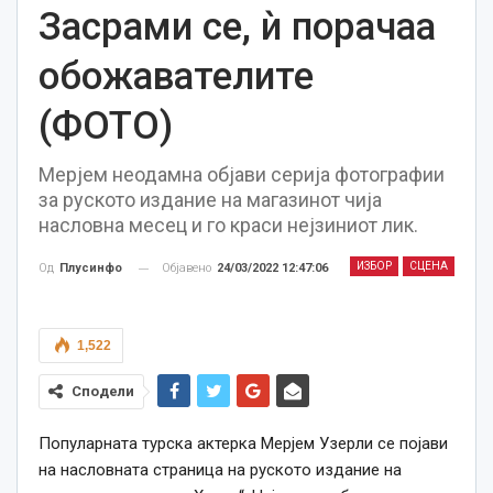
Засрами се, ѝ порачаа
обожавателите
(ФОТО)
Мерјем неодамна објави серија фотографии
за руското издание на магазинот чија
насловна месец и го краси нејзиниот лик.
ИЗБОР
СЦЕНА
Објавено
24/03/2022 12:47:06
Од
Плусинфо
1,522
Сподели
Популарната турска актерка Мерјем Узерли се појави
на насловната страница на руското издание на