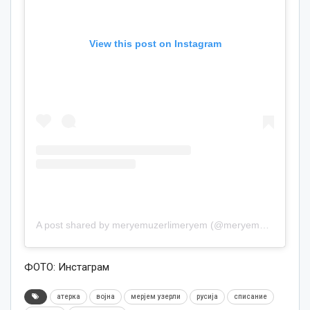
View this post on Instagram
A post shared by meryemuzerlimeryem (@meryemuzerlimeryem)
ФОТО: Инстаграм
атерка
војна
мерјем узерли
русија
списание