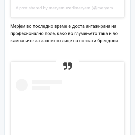
A post shared by meryemuzerlimeryem (@meryemuzerlimeryem)
Мерјем во последно време е доста ангажирана на
професионално поле, како во глумењето така и во
кампањите за заштитно лице на познати брендови.