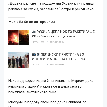
„Додека цел свет ја поддржува Украина, ти правиш
реклама за Русија, засрами се“, остро ѝ рекол некој.
Можеби ќе ве интересира
РУСИЈА ЦЕЛА НОЌ ГО РАКЕТИРАШЕ
КИЕВ Загинаа тројца, меѓу…
Плусинфо
08/08/2026
ЗЕЛЕНСКИ ПРИСТИГНА ВО
ИСТОРИСКА ПОСЕТА НА БЕЛГРАД…
Плусинфо
07/08/2026
Некои од корисниците ѝ напишале на Мерием дека
нејзината „тишина“ кажува сѐ и дека сега го
покажала вистинското лице.
Многумина подолу спомнале дека навиваат за