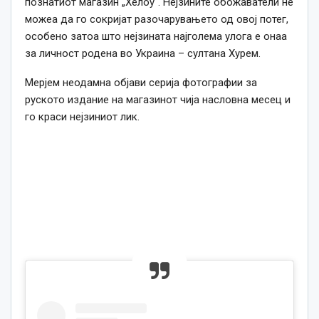
познатиот магазин „Хелоу“. Нејзините обожаватели не
можеа да го сокријат разочарувањето од овој потег,
особено затоа што нејзината најголема улога е онаа
за личност родена во Украина – султана Хурем.
Мерјем неодамна објави серија фотографии за
руското издание на магазинот чија насловна месец и
го краси нејзиниот лик.