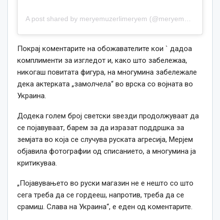
A post shared by meryemuzerlimeryem (@meryemuzerlimeryem)
Покрај коментарите на обожавателите кои ` дадоа
комплименти за изгледот и, како што забележаа,
никогаш повитата фигура, на многумина забележале
дека актерката „замолчела“ во врска со војната во
Украина.
Додека голем број светски ѕвезди продолжуваат да
се појавуваат, барем за да изразат поддршка за
земјата во која се случува руската агресија, Мерјем
објавила фотографии од списанието, а многумина ја
критикуваа.
„Појавувањето во руски магазин не е нешто со што
сега треба да се гордееш, напротив, треба да се
срамиш. Слава на Украина“, е еден од коментарите.