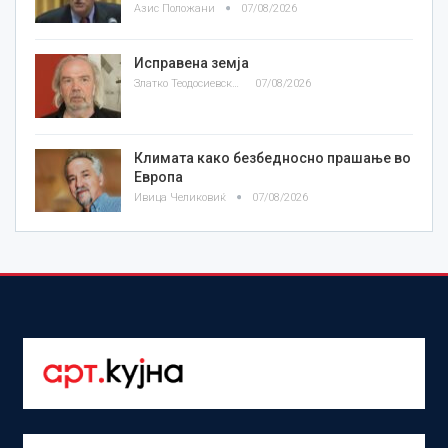
Азис Положани
07/08/2026
Исправена земја
Златко Теодосиевски
07/08/2026
Климата како безбедносно прашање во
Европа
Ивица Челиковиќ
07/08/2026