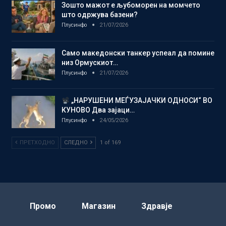
Зошто мажот е љубоморен на момчето
што одржува базени?
Плусинфо
21/07/2026
Само македонски танкер успеал да помине
низ Ормускиот…
Плусинфо
21/07/2026
„НАРУШЕНИ МЕЃУЗАЈАЧКИ ОДНОСИ“ ВО
КУНОВО Два зајаци…
Плусинфо
24/05/2026
ПРЕТХОДНО
СЛЕДНО
1 of 169
Промо
Магазин
Здравје