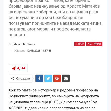
професорот Бранко Панов, категорично
барам јавно извинување од Христо Матанов
за изречените зборови, кои во најмала рака
се нехумани и со кои безобзирно се
погазуваат принципите на академската етика,
педагошкиот морал и професионалната
чесност.
ИЗБОР
КОЛУМНИ
Од
Митко Б. Панов
Објавено
12/03/2021 11:57:43
4,314
Сподели
Христо Матанов, историчар и редовен професор на
Софискиот Универзитет, во емисијата на Бугарската
национална телевизија (БНТ) „Денот започнува“ oд
4.03.2021 г. дава крајно запрепастувачка изјава за