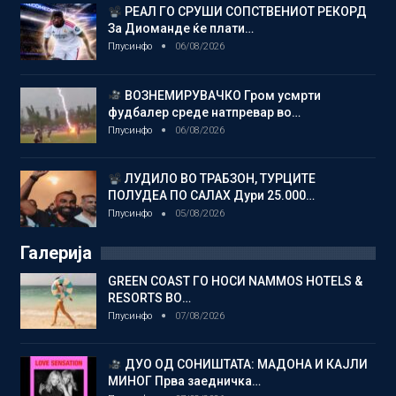
РЕАЛ ГО СРУШИ СОПСТВЕНИОТ РЕКОРД
За Диоманде ќе плати…
Плусинфо
06/08/2026
ВОЗНЕМИРУВАЧКО Гром усмрти
фудбалер среде натпревар во…
Плусинфо
06/08/2026
ЛУДИЛО ВО ТРАБЗОН, ТУРЦИТЕ
ПОЛУДЕА ПО САЛАХ Дури 25.000…
Плусинфо
05/08/2026
Галерија
GREEN COAST ГО НОСИ NAMMOS HOTELS &
RESORTS ВО…
Плусинфо
07/08/2026
ДУО ОД СОНИШТАТА: МАДОНА И КАЈЛИ
МИНОГ Прва заедничка…