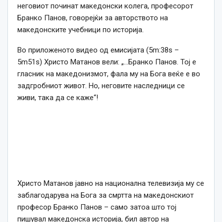
неговиот починат македонски колега, професорот
Бранко Панов, говорејќи за авторството на
македонските учебници по историја.
Во приложеното видео од емисијата (5m:38s –
5m51s) Христо Матанов вели: „…Бранко Панов. Тој е
гласник на македонизмот, фала му на Бога веќе е во
задгробниот живот. Но, неговите наследници се
живи, така да се каже“!
Христо Матанов јавно на национална телевизија му се
заблагодарува на Бога за смртта на македонскиот
професор Бранко Панов – само затоа што тој
пишувал македонска историја, бил автор на