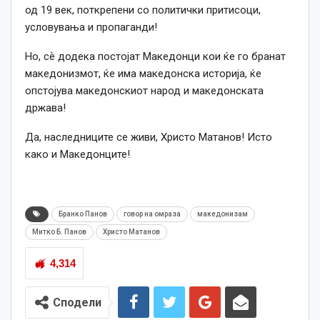
од 19 век, поткрепени со политички притисоци,
условувања и пропаганди!
Но, сѐ додека постојат Македонци кои ќе го бранат
македонизмот, ќе има македонска историја, ќе
опстојува македонскиот народ и македонската
држава!
Да, наследниците се живи, Христо Матанов! Исто
како и Македонците!
Бранко Панов
говор на омраза
македонизам
Митко Б. Панов
Христо Матанов
4,314
Сподели