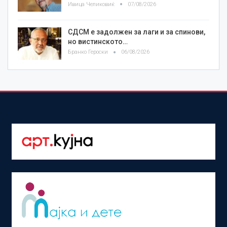
Ивица Челиковиќ
07/08/2026
СДСМ е задолжен за лаги и за спинови,
но вистинското…
Бранко Героски
06/08/2026