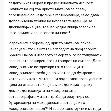
педагошкиот морал и професионалната чесност.
Начинот на кој тоа Христо Матанов го прави,
проследено со недолична гестикулација, само дава
дополнителна тежина на неговата тенденција за
дисквалификација. Тоа, во крајна линија говори за
него самиот и за неговата личност!
Изречените зборови од Христо Матанов, покрај
нанесувањето на штета на угледот на професорот
Бранко Панов и неговото семејство, го поставуваат и
прашањето за ширењето на говорот на омраза. Дали
македонските историчари како гласници на
македонизмот треба да починат за да бугарските
историчари како Матанов ги задоволат посакуваните
цели за ставањето крај на македонизмот, преку
демакедонизацијата на македонската
историографија – а што треба да резултира со
бугаризација на македонската историја и на
македонскиот народ?! И тоа со конструкти и методи