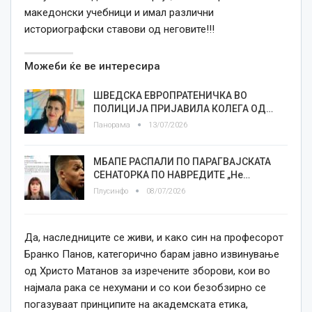
македонски учебници и имал различни
историографски ставови од неговите!!!
Можеби ќе ве интересира
ШВЕДСКА ЕВРОПРАТЕНИЧКА ВО
ПОЛИЦИЈА ПРИЈАВИЛА КОЛЕГА ОД…
Панорама
13/07/2026
МБАПЕ РАСПАЛИ ПО ПАРАГВАЈСКАТА
СЕНАТОРКА ПО НАВРЕДИТЕ „Не…
Плусинфо
08/07/2026
Да, наследниците се живи, и како син на професорот
Бранко Панов, категорично барам јавно извинување
од Христо Матанов за изречените зборови, кои во
најмала рака се нехумани и со кои безобзирно се
погазуваат принципите на академската етика,