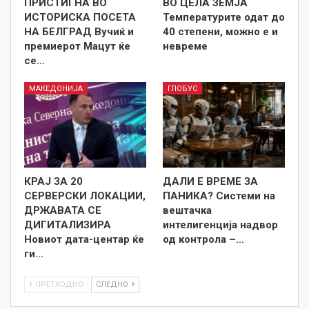
ПРИСТИГНА ВО
ВО ЦЕЛА ЗЕМЈА
ИСТОРИСКА ПОСЕТА
Температурите одат до
НА БЕЛГРАД Вучиќ и
40 степени, можно е и
премиерот Мацут ќе
невреме
се…
МАКЕДОНИЈА
ГЛОБУС
КРАЈ ЗА 20
ДАЛИ Е ВРЕМЕ ЗА
СЕРВЕРСКИ ЛОКАЦИИ,
ПАНИКА? Системи на
ДРЖАВАТА СЕ
вештачка
ДИГИТАЛИЗИРА
интелигенција надвор
Новиот дата-центар ќе
од контрола –…
ги…
ПРЕТХОДНО
СЛЕДНО