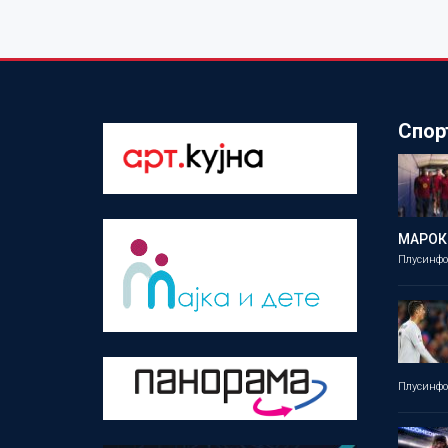
Спор
МАРОК
Плусинф
Плусинф