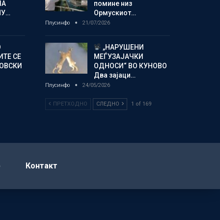
ЛА
помине низ
МУ…
Ормускиот…
Плусинфо
21/07/2026
О
„НАРУШЕНИ
ИТЕ СЕ
МЕЃУЗАЈАЧКИ
НОВСКИ
ОДНОСИ“ ВО КУНОВО
Два зајаци…
Плусинфо
24/05/2026
ПРЕТХОДНО
СЛЕДНО
1 of 169
р
Контакт