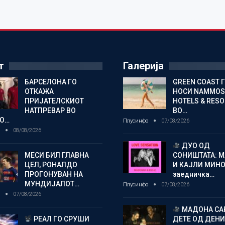
т
Галерија
БАРСЕЛОНА ГО
GREEN COAST 
ОТКАЖА
НОСИ NAMMOS
ПРИЈАТЕЛСКИОТ
HOTELS & RES
НАТПРЕВАР ВО
ВО…
О…
Плусинфо
07/08/2026
о
08/08/2026
ДУО ОД
МЕСИ БИЛ ГЛАВНА
СОНИШТАТА: 
ЦЕЛ, РОНАЛДО
И КАЈЛИ МИНО
ПРОГОНУВАН НА
заедничка…
МУНДИЈАЛОТ…
Плусинфо
07/08/2026
о
07/08/2026
МАДОНА СА
РЕАЛ ГО СРУШИ
ДЕТЕ ОД ДЕНИ