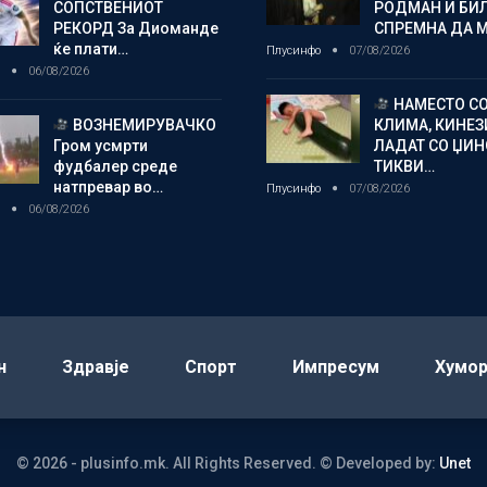
СОПСТВЕНИОТ
РОДМАН И БИ
РЕКОРД За Диоманде
СПРЕМНА ДА 
ќе плати…
Плусинфо
07/08/2026
о
06/08/2026
НАМЕСТО С
ВОЗНЕМИРУВАЧКО
КЛИМА, КИНЕЗ
Гром усмрти
ЛАДАТ СО ЏИ
фудбалер среде
ТИКВИ…
натпревар во…
Плусинфо
07/08/2026
о
06/08/2026
н
Здравје
Спорт
Импресум
Хумо
© 2026 - plusinfo.mk. All Rights Reserved.
© Developed by:
Unet