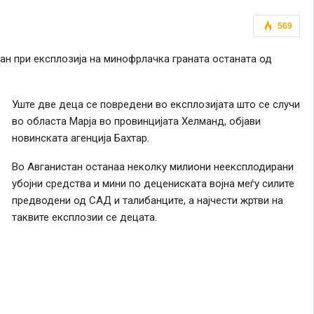
569
тан при експлозија на минофрлачка граната останата од
Уште две деца се повредени во експлозијата што се случи
во областа Марја во провинцијата Хелманд, објави
новинската агенција Бахтар.
Во Авганистан останаа неколку милиони неексплодирани
убојни средства и мини по децениската војна меѓу силите
предводени од САД и талибанците, а најчести жртви на
таквите експлозии се децата.