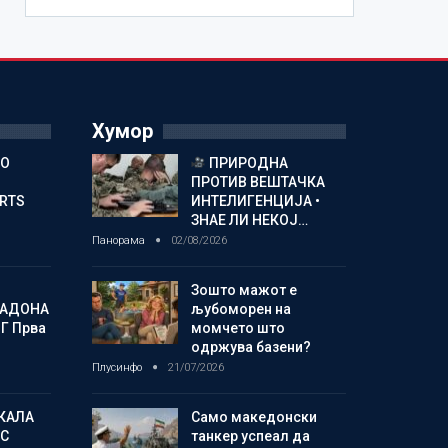
Хумор
ГО
ПРИРОДНА
ПРОТИВ ВЕШТАЧКА
ORTS
ИНТЕЛИГЕНЦИЈА •
ЗНАЕ ЛИ НЕКОЈ…
Панорама
02/08/2026
Зошто мажот е
МАДОНА
љубоморен на
Г Прва
момчето што
одржува базени?
Плусинфо
21/07/2026
КАЛА
Само македонски
С
танкер успеал да