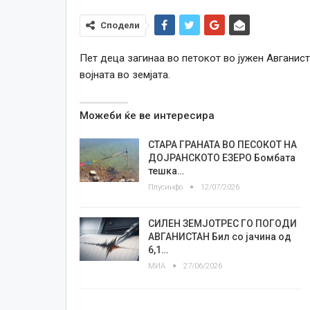
Сподели
Пет деца загинаа во петокот во јужен Авганис
војната во земјата.
Можеби ќе ве интересира
СТАРА ГРАНАТА ВО ПЕСОКОТ НА
ДОЈРАНСКОТО ЕЗЕРО Бомбата
тешка…
Плусинфо
12/07/2026
СИЛЕН ЗЕМЈОТРЕС ГО ПОГОДИ
АВГАНИСТАН Бил со јачина oд
6,1…
МИА
27/06/2026