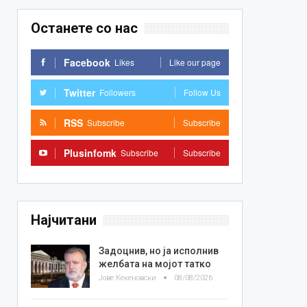
Останете со нас
Facebook
Likes
Like our page
Twitter
Followers
Follow Us
RSS
Subscribe
Subscribe
Plusinfomk
Subscribe
Subscribe
Најчитани
Задоцнив, но ја исполнив
желбата на мојот татко
Јове Кекеновски
08/08/2026