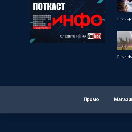
Плусинф
Плусинф
Промо
Магази