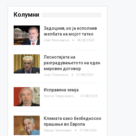
Колумни
Задоцнив, но ја исполнив
желбата на мојот татко
Јове Кекеновски
08/08/2026
Леснотијата на
разградувањетото на еден
мировен договор
Азис Положани
07/08/2026
Исправена земја
Златко Теодосиевски
07/08/2026
Климата како безбедносно
прашање во Европа
Ивица Челиковиќ
07/08/2026