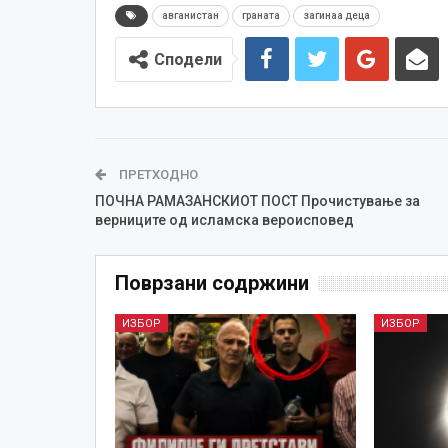
авганистан
граната
загинаа деца
Сподели
ПРЕТХОДНО
ПОЧНА РАМАЗАНСКИОТ ПОСТ Прочистување за
верниците од исламска вероисповед
Поврзани содржини
ИЗБОР
ИЗБОР