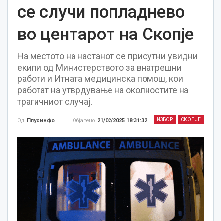
се случи попладнево
во центарот на Скопје
На местото на настанот се присутни увидни
екипи од Министерството за внатрешни
работи и Итната медицинска помош, кои
работат на утврдување на околностите на
трагичниот случај.
ИЗБОР
СКОПЈЕ
Објавено
21/02/2025 18:31:32
Од
Плусинфо