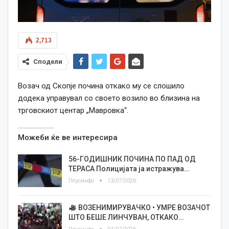
2,713
Сподели
Возач од Скопје почина откако му се слошило
додека управувал со своето возило во близина на
трговскиот центар „Мавровка“.
Можеби ќе ве интересира
56-ГОДИШНИК ПОЧИНА ПО ПАД ОД
ТЕРАСА Полицијата ја истражува…
Плусинфо
13/07/2026
ВОЗЕНИМИРУВАЧКО • УМРЕ ВОЗАЧОТ
ШТО БЕШЕ ЛИНЧУВАН, ОТКАКО…