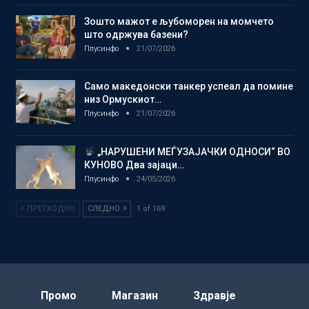
Зошто мажот е љубоморен на момчето
што одржува базени?
Плусинфо
21/07/2026
Само македонски танкер успеал да помине
низ Ормускиот…
Плусинфо
21/07/2026
„НАРУШЕНИ МЕЃУЗАЈАЧКИ ОДНОСИ“ ВО
КУНОВО Два зајаци…
Плусинфо
24/05/2026
ПРЕТХОДНО
СЛЕДНО
1 of 169
Промо
Магазин
Здравје