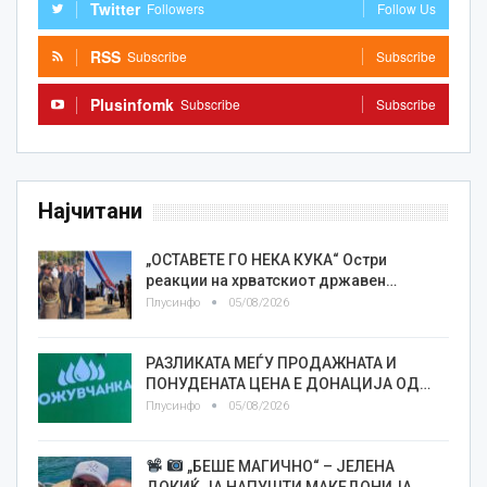
Twitter
Followers
Follow Us
RSS
Subscribe
Subscribe
Plusinfomk
Subscribe
Subscribe
Најчитани
„ОСТАВЕТЕ ГО НЕКА КУКА“ Остри
реакции на хрватскиот државен…
Плусинфо
05/08/2026
РАЗЛИКАТА МЕЃУ ПРОДАЖНАТА И
ПОНУДЕНАТА ЦЕНА Е ДОНАЦИЈА ОД…
Плусинфо
05/08/2026
„БЕШЕ МАГИЧНО“ – ЈЕЛЕНА
ДОКИЌ ЈА НАПУШТИ МАКЕДОНИЈА…