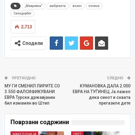
„Мавровка“
амбуланта
возач
почина
Скендербег
2,713
Сподели
ПРЕТХОДНО
СЛЕДНО
МУ ГИ СМЕНИЛ ЛИРИТЕ СО
КУМАНОВКА ДАЛА 2.000
3.550 ФАЛСИФИКУВАНИ
ЕВРА НА ТУЃИНЕЦ Ја лажел
ЕВРА Турски државјанин
дека синот и снаата
бил измамен во Штип
прегазиле дете
Поврзани содржини
МАКЕДОНИЈА
СВЕТ