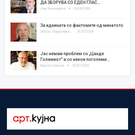
ДА ЗБОРУВА СО ЕДЕН ГЛАС…
Јове Кекеновски
03/08/2026
За иднината со фантомите од минатото
Златко Теодосиевски
31/07/2026
Јас немам проблем со „Цанде
Големиот“ и со некои поголеми…
Бранко Героски
30/07/2026