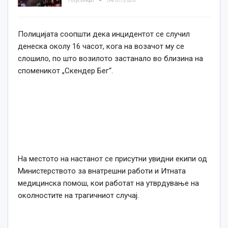
Плусинфо
04/07/2026
Полицијата соопшти дека инцидентот се случил
денеска околу 16 часот, кога на возачот му се
слошило, по што возилото застанало во близина на
споменикот „Скендер Бег“.
На местото на настанот се присутни увидни екипи од
Министерството за внатрешни работи и Итната
медицинска помош, кои работат на утврдување на
околностите на трагичниот случај.