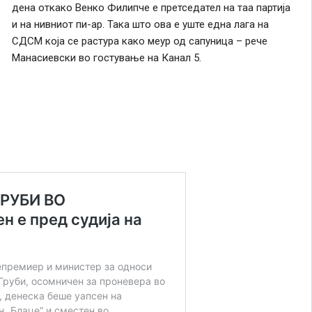
дена откако Венко Филипче е претседател на таа партија
и на нивниот пи-ар. Така што ова е уште една лага на
СДСМ која се растура како меур од сапуница – рече
Манасиевски во гостување на Канал 5.