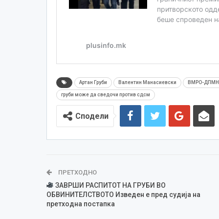
Артан Груби
Валентин Манасиевски
ВМРО-ДПМН
груби може да сведочи против сдсм
Сподели
ПРЕТХОДНО
ЗАВРШИ РАСПИТОТ НА ГРУБИ ВО
ОБВИНИТЕЛСТВОТО Изведен е пред судија на
претходна постапка