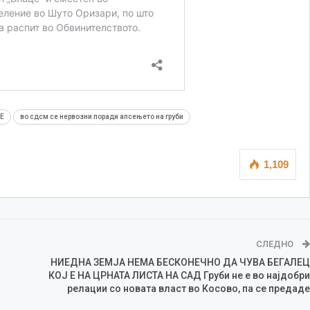
Е
во сдсм се нервозни поради апсењето на груби
1,109
СЛЕДНО
НИЕДНА ЗЕМЈА НЕМА БЕСКОНЕЧНО ДА ЧУВА БЕГАЛЕЦ
КОЈ Е НА ЦРНАТА ЛИСТА НА САД Груби не е во најдобри
релации со новата власт во Косово, па се предаде