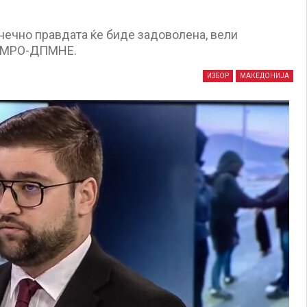
онечно правдата ќе биде задоволена, вели
 ВМРО-ДПМНЕ.
ИЗБОР
МАКЕДОНИЈА