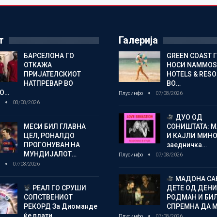
т
Галерија
БАРСЕЛОНА ГО
GREEN COAST 
ОТКАЖА
НОСИ NAMMOS
ПРИЈАТЕЛСКИОТ
HOTELS & RES
НАТПРЕВАР ВО
ВО…
О…
Плусинфо
07/08/2026
о
08/08/2026
ДУО ОД
МЕСИ БИЛ ГЛАВНА
СОНИШТАТА: 
ЦЕЛ, РОНАЛДО
И КАЈЛИ МИНО
ПРОГОНУВАН НА
заедничка…
МУНДИЈАЛОТ…
Плусинфо
07/08/2026
о
07/08/2026
МАДОНА СА
РЕАЛ ГО СРУШИ
ДЕТЕ ОД ДЕНИ
СОПСТВЕНИОТ
РОДМАН И БИ
РЕКОРД За Диоманде
СПРЕМНА ДА 
ќе плати…
Плусинфо
07/08/2026