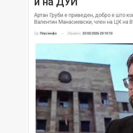
и на ДУИ
Артан Груби е приведен, добро е што к
Валентин Манасиевски, член на ЦК на
Објавено
23/02/2026 20:10:10
Од
Плусинфо