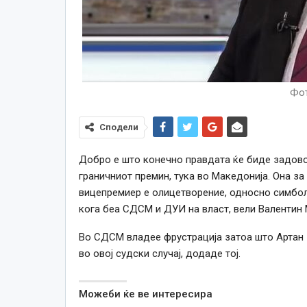
Фо
Сподели
Добро е што конечно правдата ќе биде задовол
граничниот премин, тука во Македонија. Она за
вицепремиер е олицетворение, односно симбол
кога беа СДСМ и ДУИ на власт, вели Валентин
Во СДСМ владее фрустрација затоа што Артан 
во овој судски случај, додаде тој.
Можеби ќе ве интересира