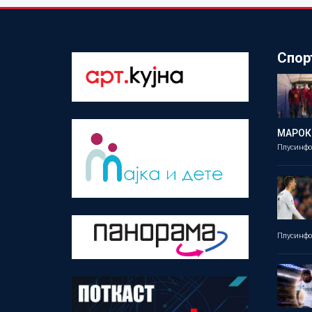
Спор
МАРОК
Плусинф
Плусинф