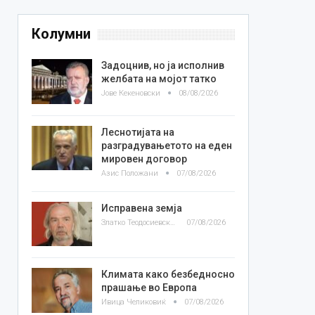
Колумни
Задоцнив, но ја исполнив
желбата на мојот татко
Јове Кекеновски
08/08/2026
Леснотијата на
разградувањетото на еден
мировен договор
Азис Положани
07/08/2026
Исправена земја
Златко Теодосиевски
07/08/2026
Климата како безбедносно
прашање во Европа
Ивица Челиковиќ
07/08/2026