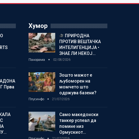
Хумор
ГО
ПРИРОДНА
ПРОТИВ ВЕШТАЧКА
ORTS
ИНТЕЛИГЕНЦИЈА •
ЗНАЕ ЛИ НЕКОЈ…
Панорама
02/08/2026
Зошто мажот е
МАДОНА
љубоморен на
Г Прва
момчето што
одржува базени?
Плусинфо
21/07/2026
КАЛА
Само македонски
С
танкер успеал да
ЛА
помине низ
МУ…
Ормускиот…
Плусинфо
21/07/2026