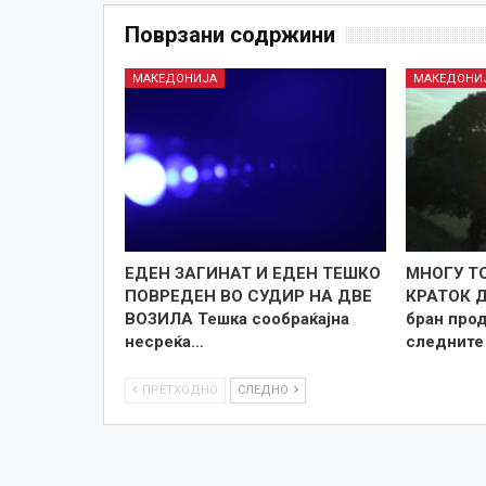
Поврзани содржини
МАКЕДОНИЈА
МАКЕДОНИ
ЕДЕН ЗАГИНАТ И ЕДЕН ТЕШКО
МНОГУ Т
ПОВРЕДЕН ВО СУДИР НА ДВЕ
КРАТОК 
ВОЗИЛА Тешка сообраќајна
бран про
несреќа…
следните
ПРЕТХОДНО
СЛЕДНО