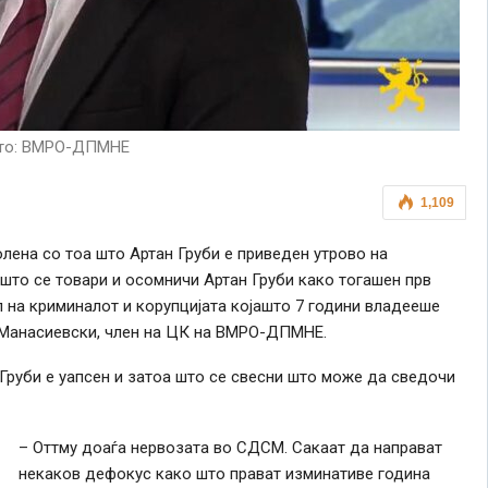
то: ВМРО-ДПМНЕ
1,109
ена со тоа што Артан Груби е приведен утрово на
 што се товари и осомничи Артан Груби како тогашен прв
 на криминалот и корупцијата којашто 7 години владееше
 Манасиевски, член на ЦК на ВМРО-ДПМНЕ.
Груби е уапсен и затоа што се свесни што може да сведочи
– Оттму доаѓа нервозата во СДСМ. Сакаат да направат
некаков дефокус како што прават изминативе година