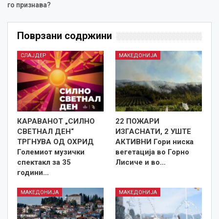
го признава?
Поврзани содржини
СЛАЈДЕР
МАКЕДОНИЈА
КАРАВАНОТ „СИЛНО
22 ПОЖАРИ
СВЕТНАЛ ДЕН“
ИЗГАСНАТИ, 2 УШТЕ
ТРГНУВА ОД ОХРИД
АКТИВНИ Гори ниска
Големиот музички
вегетација во Горно
спектакл за 35
Лисиче и во…
години…
МАКЕДОНИЈА
МАКЕДОНИЈА