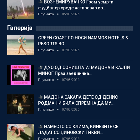
ВОЗНЕМИРУВАЧКО Гром усмрти
фудбалер среде натпревар во…
Плусинфо
06/08/2026
Галерија
GREEN COAST ГО НОСИ NAMMOS HOTELS &
RESORTS ВО…
Плусинфо
07/08/2026
ДУО ОД СОНИШТАТА: МАДОНА И КАЈЛИ
МИНОГ Прва заедничка…
Плусинфо
07/08/2026
МАДОНА САКАЛА ДЕТЕ ОД ДЕНИС
РОДМАН И БИЛА СПРЕМНА ДА МУ…
Плусинфо
07/08/2026
НАМЕСТО СО КЛИМА, КИНЕЗИТЕ СЕ
ЛАДАТ СО ЏИНОВСКИ ТИКВИ…
Плусинфо
07/08/2026