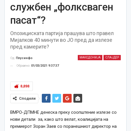
службен „фолксваген
пасат“?
Опозициската партија прашува што правел
Мијалков 40 минути во ЈО пред да излезе
пред камерите?
МАКЕДОНИЈА
СЛАЈДЕР
Од
Плусинфо
Објавено
01/03/2021 9:37:37
8,898
Сподели
ВМРО-ДПМНЕ денеска преку соопштение излезе со
нови детали за, како што велат, коалицијата на
премиерот Зоран Заев со поранешниот директор на