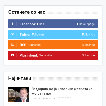
Останете со нас
Facebook
Likes
Like our page
Twitter
Followers
Follow Us
RSS
Subscribe
Subscribe
Plusinfomk
Subscribe
Subscribe
Најчитани
Задоцнив, но ја исполнив желбата на
мојот татко
Јове Кекеновски
08/08/2026