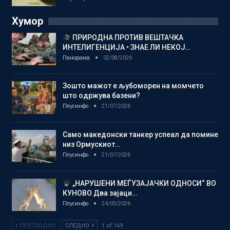
Хумор
ПРИРОДНА ПРОТИВ ВЕШТАЧКА
ИНТЕЛИГЕНЦИЈА • ЗНАЕ ЛИ НЕКОЈ…
Панорама
02/08/2026
Зошто мажот е љубоморен на момчето
што одржува базени?
Плусинфо
21/07/2026
Само македонски танкер успеал да помине
низ Ормускиот…
Плусинфо
21/07/2026
„НАРУШЕНИ МЕЃУЗАЈАЧКИ ОДНОСИ“ ВО
КУНОВО Два зајаци…
Плусинфо
24/05/2026
ПРЕТХОДНО
СЛЕДНО
1 of 169