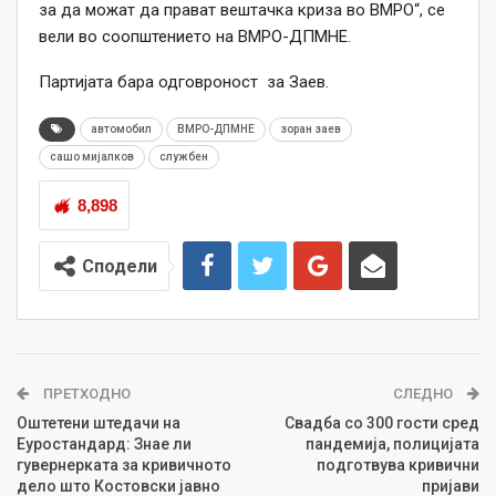
за да можат да прават вештачка криза во ВМРО“, се
вели во соопштението на ВМРО-ДПМНЕ.
Партијата бара одговроност за Заев.
автомобил
ВМРО-ДПМНЕ
зоран заев
сашо мијалков
службен
8,898
Сподели
ПРЕТХОДНО
СЛЕДНО
Оштетени штедачи на
Свадба со 300 гости сред
Еуростандард: Знае ли
пандемија, полицијата
гувернерката за кривичното
подготвува кривични
дело што Костовски јавно
пријави