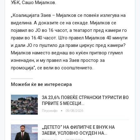
УБК, Сашо Мијалков.
„Коалицијата Заев – Мијалков се повеќе излегува на
виделина. А доказите се на секаде. Мијалков се
појавил во ЈО во 16 часот, а театарот пред камери го
прави во 16.40 часот. Што правел Мијалков 40 минути
и дали ЈО го пуштило да прави циркус пред камери?
Мијалков наместо веднаш во куќен притвор глумел
изненаден, и му правел на Заев простор за
промоција“, се вели во соопштението.
Можеби ќе ве интересира
ЗА 23,6% ПОВЕЌЕ СТРАНСКИ ТУРИСТИ ВО
ПРВИТЕ 5 МЕСЕЦИ…
Плусинфо
09/08/2026
„ДЕТЕТО“ НА ФИЛИПЧЕ Е ВНУК НА
ЗАЕВИ, УСЛОВНО ОСУДЕН НА…