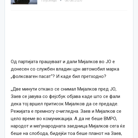
Плусинфо
08/08/2026
Од партијата прашуваат и дали Мијалков во ЈО е
донесен со службен владин црн автомобил марка
„фолксваген пасат“? И каде бил претходно?
„Две минути откако се снимал Мијалков пред ЈО,
Заев се јавува со фејсбук објава каде што се фали
дека тој вршел притисок Мијалков да се предаде.
Режијата е премногу очигледна. Заев и Мијалков се
цело време во комуникација. А да не беше ВМРО,
народот и меѓународната заедница Мијалков сега ќе
беше на слобода, бидејќи тоа беше планот на Заев,