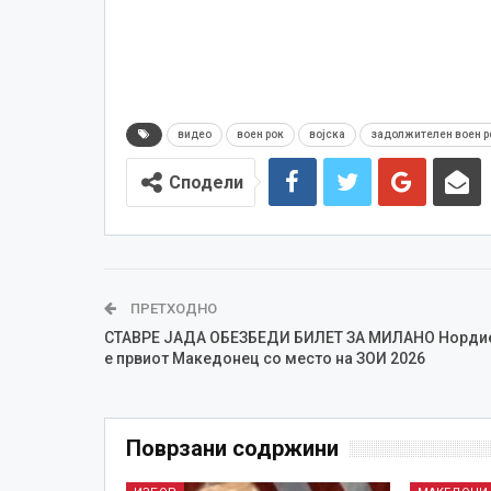
видео
воен рок
војска
задолжителен воен р
Сподели
ПРЕТХОДНО
СТАВРЕ ЈАДА ОБЕЗБЕДИ БИЛЕТ ЗА МИЛАНО Норди
е првиот Македонец со место на ЗОИ 2026
Поврзани содржини