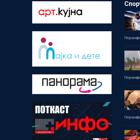
Спор
Плусинф
Плусинф
Плусинф