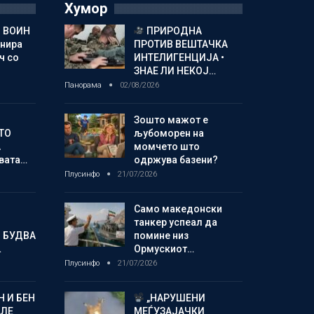
Хумор
 ВОИН
ПРИРОДНА
енира
ПРОТИВ ВЕШТАЧКА
ч со
ИНТЕЛИГЕНЦИЈА •
ЗНАЕ ЛИ НЕКОЈ…
Панорама
02/08/2026
Зошто мажот е
ТО
љубоморен на
А
момчето што
овата…
одржува базени?
Плусинфо
21/07/2026
Само македонски
танкер успеал да
 БУДВА
помине низ
…
Ормускиот…
Плусинфо
21/07/2026
 И БЕН
„НАРУШЕНИ
АЛЕ
МЕЃУЗАЈАЧКИ