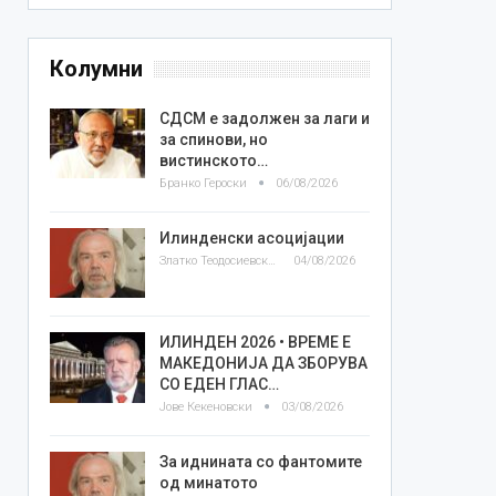
Колумни
СДСМ е задолжен за лаги и
за спинови, но
вистинското…
Бранко Героски
06/08/2026
Илинденски асоцијации
Златко Теодосиевски
04/08/2026
ИЛИНДЕН 2026 • ВРЕМЕ Е
МАКЕДОНИЈА ДА ЗБОРУВА
СО ЕДЕН ГЛАС…
Јове Кекеновски
03/08/2026
За иднината со фантомите
од минатото