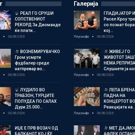
т
Галерија
РЕАЛ ГО СРУШИ
ГЛАДИЈАТОР И
СОПСТВЕНИОТ
Расел Кроу тр
РЕКОРД За Диоманде
со познат бора
ќе плати…
кој…
о
06/08/2026
Плусинфо
06/08/2026
ВОЗНЕМИРУВАЧКО
ЖИВЕЈ ГО
Гром усмрти
ЖИВОТОТ ЗАШ
фудбалер среде
НЕМА РЕПРИЗ
натпревар во…
Слушнете ја н
о
06/08/2026
Плусинфо
06/08/2026
ЛУДИЛО ВО
ЛЕПА БРЕНА
ТРАБЗОН, ТУРЦИТЕ
ПАДНА НА
ПОЛУДЕА ПО САЛАХ
КОНЦЕРТОТ ВО
Дури 25.000…
Реакцијата на
о
05/08/2026
Плусинфо
06/08/2026
ИЏЕ Е ПРВ ВОЗАЧ ОД
МЕТ ДАЈМОН
БАЛКАНОТ КОЈ ЌЕ
АФЛЕК ОСТАН