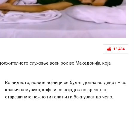
13,484
адолжителното служење воен рок во Македонија, која
Во видеото, новите војници се будат доцна во денот – со
класична музика, кафе и со појадок во кревет, а
старешините нежно ги галат и ги бакнуваат во чело.