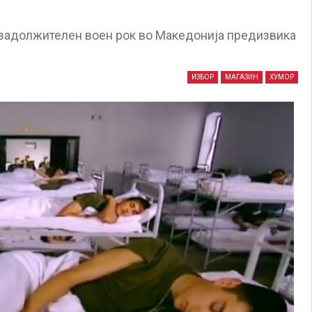
задолжителен воен рок во Македонија предизвика
ИЗБОР
МАГАЗИН
ХУМОР