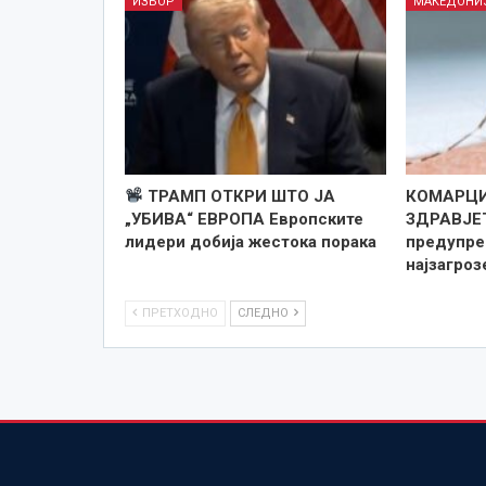
ИЗБОР
МАКЕДОНИ
ТРАМП ОТКРИ ШТО ЈА
КОМАРЦИ
„УБИВА“ ЕВРОПА Европските
ЗДРАВЈЕ
лидери добија жестока порака
предупре
најзагро
ПРЕТХОДНО
СЛЕДНО