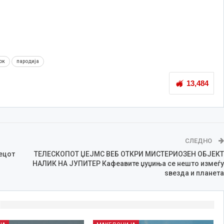
ок
пародија
13,484
СЛЕДНО
ецот
ТЕЛЕСКОПОТ ЏЕЈМС ВЕБ ОТКРИ МИСТЕРИОЗЕН ОБЈЕКТ
НАЛИК НА ЈУПИТЕР Кафеавите џуџиња се нешто измеѓу
ѕвезда и планета