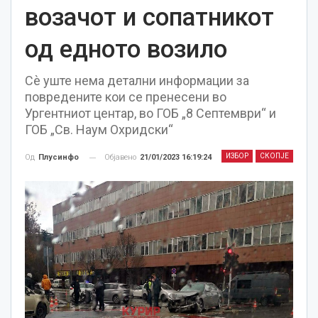
возачот и сопатникот
од едното возило
Сѐ уште нема детални информации за
повредените кои се пренесени во
Ургентниот центар, во ГОБ „8 Септември“ и
ГОБ „Св. Наум Охридски“
ИЗБОР
СКОПЈЕ
Објавено
21/01/2023 16:19:24
Од
Плусинфо