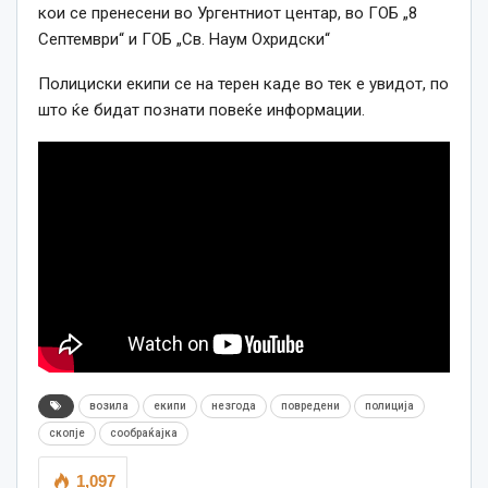
кои се пренесени во Ургентниот центар, во ГОБ „8
Септември“ и ГОБ „Св. Наум Охридски“
Полициски екипи се на терен каде во тек е увидот, по
што ќе бидат познати повеќе информации.
возила
екипи
незгода
повредени
полиција
скопје
сообраќајка
1,097