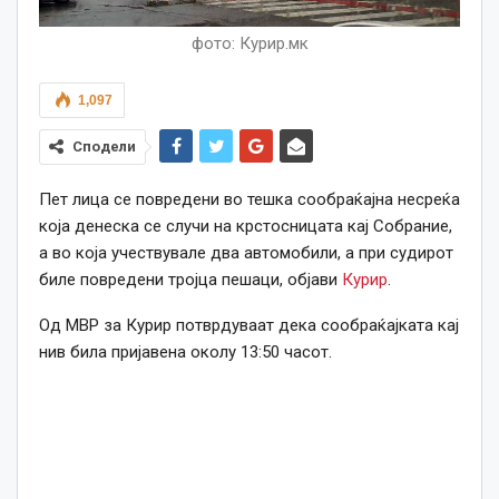
фото: Курир.мк
1,097
Сподели
Пет лица се повредени во тешка сообраќајна несреќа
која денеска се случи на крстосницата кај Собрание,
а во која учествувале два автомобили, а при судирот
биле повредени тројца пешаци, објави
Курир
.
Од МВР за Курир потврдуваат дека сообраќајката кај
нив била пријавена околу 13:50 часот.