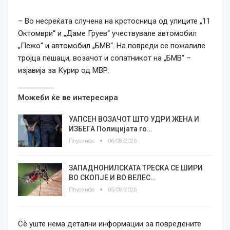
– Во несреќата случена на крстосница од улиците „11
Октомври“ и „Даме Груев“ учествувале автомобил
„Пежо“ и автомобил „БМВ“. На повреди се пожалиле
тројца пешаци, возачот и сопатникот на „БМВ“ –
изјавија за Курир од МВР.
Можеби ќе ве интересира
УАПСЕН ВОЗАЧОТ ШТО УДРИ ЖЕНА И
ИЗБЕГА Полицијата го…
Плусинфо
06/08/2026
ЗАПАДНОНИЛСКАТА ТРЕСКА СЕ ШИРИ
ВО СКОПЈЕ И ВО ВЕЛЕС…
Плусинфо
05/08/2026
Сѐ уште нема детални информации за повредените