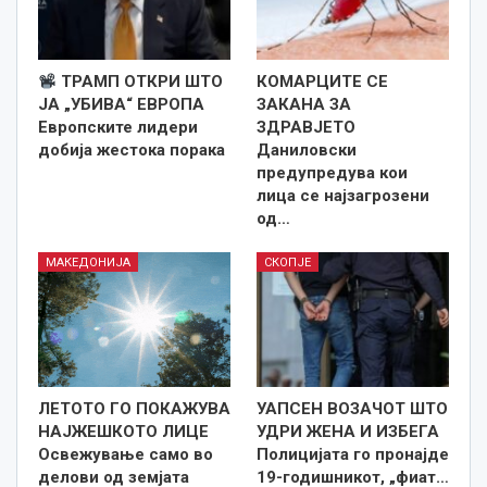
ТРАМП ОТКРИ ШТО
КОМАРЦИТЕ СЕ
ЈА „УБИВА“ ЕВРОПА
ЗАКАНА ЗА
Европските лидери
ЗДРАВЈЕТО
добија жестока порака
Даниловски
предупредува кои
лица се најзагрозени
од…
МАКЕДОНИЈА
СКОПЈЕ
ЛЕТОТО ГО ПОКАЖУВА
УАПСЕН ВОЗАЧОТ ШТО
НАЈЖЕШКОТО ЛИЦE
УДРИ ЖЕНА И ИЗБЕГА
Освежување само во
Полицијата го пронајде
делови од земјата
19-годишникот, „фиат…