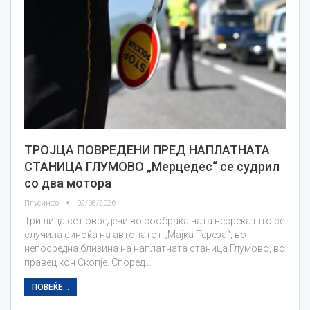
ТРОЈЦА ПОВРЕДЕНИ ПРЕД НАПЛАТНАТА
СТАНИЦА ГЛУМОВО „Мерцедес“ се судрил
со два мотора
Плусинфо
02/08/2026
Три лица се повредени во сообраќајната несреќа што се
случила синоќа на автопатот „Мајка Тереза“, во
непосредна близина на наплатната станица Глумово, во
правец кон Скопје. Според…
ПОВЕЌЕ...