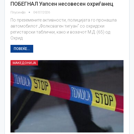
ПОБЕГНАЛ Уапсен несовесен охриѓанец
Плусинфо
04/07/2026
По преземените активности, полицијата го пронашла
автомобилот „Фолксваген тигуан“ со охридски
регистарски таблички, како и возачот М.Д. (65) од
Охрид.
ПОВЕЌЕ...
МАКЕДОНИЈА