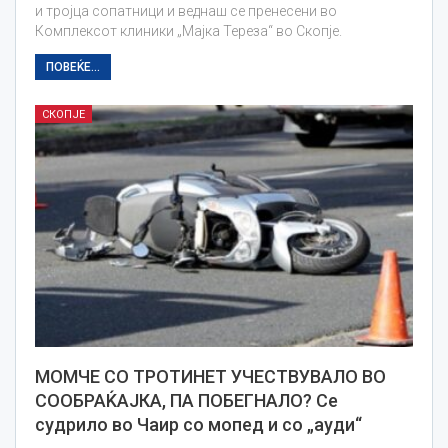
и тројца сопатници и веднаш се пренесени во
Комплексот клиники „Мајка Тереза“ во Скопје.
ПОВЕЌЕ...
СКОПЈЕ
МОМЧЕ СО ТРОТИНЕТ УЧЕСТВУВАЛО ВО
СООБРАЌАЈКА, ПА ПОБЕГНАЛО? Се
судрило во Чаир со мопед и со „ауди“