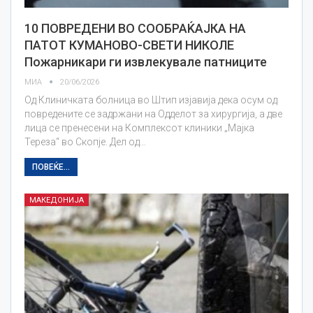
10 ПОВРЕДЕНИ ВО СООБРАЌАЈКА НА
ПАТОТ КУМАНОВО-СВЕТИ НИКОЛЕ
Пожарникари ги извлекувале патниците
МИА
20/06/2026
Од Клиничката болница во Штип изјавија дека осум од
повредените се задржани на Одделот за хирургија, а две
лица се пренесени на Комплексот клиники „Мајка
Тереза“ во Скопје. Дел од…
ПОВЕЌЕ...
МАКЕДОНИЈА