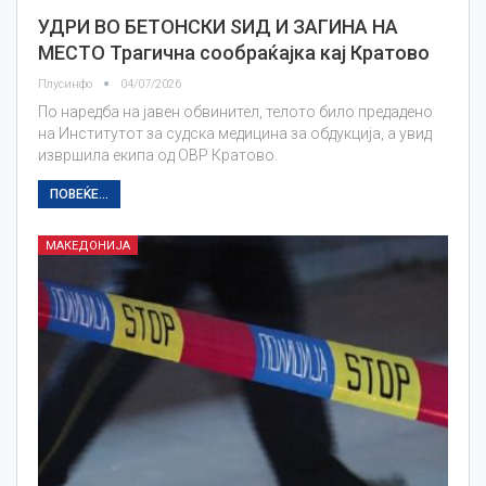
УДРИ ВО БЕТОНСКИ ЅИД И ЗАГИНА НА
МЕСТО Трагична сообраќајка кај Кратово
Плусинфо
04/07/2026
По наредба на јавен обвинител, телото било предадено
на Институтот за судска медицина за обдукција, а увид
извршила екипа од ОВР Кратово.
ПОВЕЌЕ...
МАКЕДОНИЈА