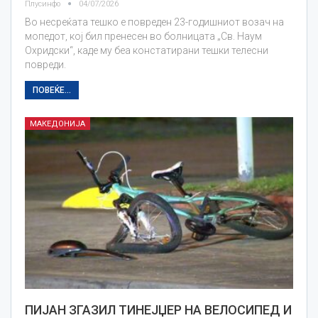
Плусинфо
04/07/2026
Во несреќата тешко е повреден 23-годишниот возач на
мопедот, кој бил пренесен во болницата „Св. Наум
Охридски“, каде му беа констатирани тешки телесни
повреди.
ПОВЕЌЕ...
МАКЕДОНИЈА
ПИЈАН ЗГАЗИЛ ТИНЕЈЏЕР НА ВЕЛОСИПЕД И