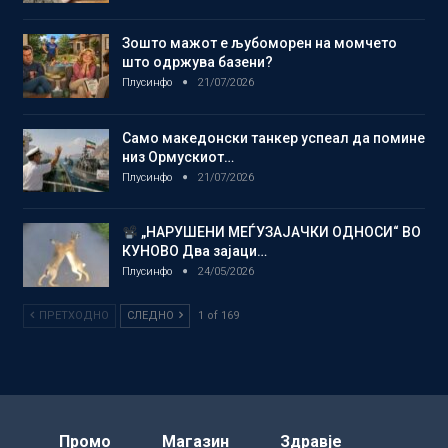
Зошто мажот е љубоморен на момчето
што одржува базени?
Плусинфо
21/07/2026
Само македонски танкер успеал да помине
низ Ормускиот…
Плусинфо
21/07/2026
„НАРУШЕНИ МЕЃУЗАЈАЧКИ ОДНОСИ“ ВО
КУНОВО Два зајаци…
Плусинфо
24/05/2026
ПРЕТХОДНО
СЛЕДНО
1 of 169
Промо
Магазин
Здравје