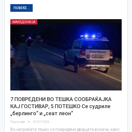
ПОВЕЌЕ...
МАКЕДОНИЈА
7 ПОВРЕДЕНИ ВО ТЕШКА СООБРАЌАЈКА
КАЈ ГОСТИВАР, 5 ПОТЕШКО Се судриле
„берлинго“ и „сеат леон“
Плусинфо
07/07/2026
Во несреќата тешко се повредени двајцата возачи, како