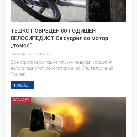
ТЕШКО ПОВРЕДЕН 80-ГОДИШЕН
ВЕЛОСИПЕДИСТ Се судрил со мотор
„томос“
Плусинфо
19/06/2026
Во несреќата со тешки телесни повреди се здобил
велосипедистот, констатирани во Општа болница
Прилеп.
ПОВЕЌЕ...
СЛАЈДЕР