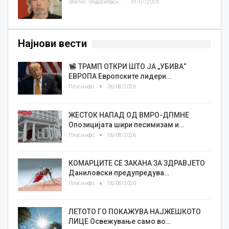
Златко Теодосиевски
31/07/2026
Најнови вести
ТРАМП ОТКРИ ШТО ЈА „УБИВА“
ЕВРОПА Европските лидери…
Плусинфо
06/08/2026
ЖЕСТОК НАПАД ОД ВМРО-ДПМНЕ
Опозицијата шири песимизам и…
Плусинфо
06/08/2026
КОМАРЦИТЕ СЕ ЗАКАНА ЗА ЗДРАВЈЕТО
Даниловски предупредува…
Плусинфо
06/08/2026
ЛЕТОТО ГО ПОКАЖУВА НАЈЖЕШКОТО
ЛИЦE Освежување само во…