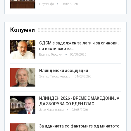
Плусинфо
06/08/2026
Колумни
СДСМ е задолжен за лаги и за спинови,
но вистинското…
Бранко Героски
06/08/2026
Илинденски асоцијации
Златко Теодосиевски
04/08/2026
ИЛИНДЕН 2026 • ВРЕМЕ Е МАКЕДОНИЈА
ДА ЗБОРУВА СО ЕДЕН ГЛАС…
Јове Кекеновски
03/08/2026
За иднината со фантомите од минатото