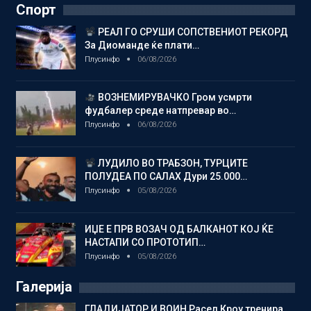
Спорт
РЕАЛ ГО СРУШИ СОПСТВЕНИОТ РЕКОРД
За Диоманде ќе плати…
Плусинфо
06/08/2026
ВОЗНЕМИРУВАЧКО Гром усмрти
фудбалер среде натпревар во…
Плусинфо
06/08/2026
ЛУДИЛО ВО ТРАБЗОН, ТУРЦИТЕ
ПОЛУДЕА ПО САЛАХ Дури 25.000…
Плусинфо
05/08/2026
ИЏЕ Е ПРВ ВОЗАЧ ОД БАЛКАНОТ КОЈ ЌЕ
НАСТАПИ СО ПРОТОТИП…
Плусинфо
05/08/2026
Галерија
ГЛАДИЈАТОР И ВОИН Расел Кроу тренира