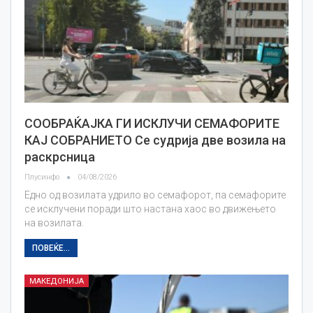
СООБРАЌАЈКА ГИ ИСКЛУЧИ СЕМАФОРИТЕ
КАЈ СОБРАНИЕТО Се судрија две возила на
раскрсница
Плусинфо
04/08/2026
Едно од возилата удрило во семафорот, па семафорите
се исклучени поради што настана хаос во движењето
на возилата.
ПОВЕЌЕ...
МАКЕДОНИЈА