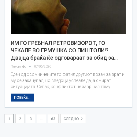
ИМ ГО ГРЕБНАЛ РЕТРОВИЗОРОТ, ГО
ЧЕКАЛЕ ВО ГРМУШКА СО ПИШТОЛИ!?
Двајца браќа ќе одговараат за обид за…
Плусинфо
07/06/2026
Еден од осомничените го фатил другиот возач за врат и
му се заканувал, но сведоци успеале да ја смират
ситуацијата. Сепак, конфликтот не завршил таму.
ПОВЕЌЕ...
1
2
3
…
63
СЛЕДНО