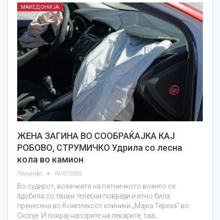
МАКЕДОНИЈА
ЖЕНА ЗАГИНА ВО СООБРАЌАЈКА КАЈ
РОБОВО, СТРУМИЧКО Удрила со лесна
кола во камион
Плусинфо
09/07/2026
Во судирот, возачката на патничкото возило се
здобила со тешки телесни повреди и итно била
пренесена во Комплексот клиники „Мајка Тереза“ во
Скопје. И покрај напорите на лекарите, таа…