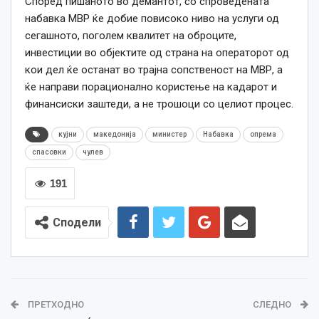
Според пишаното во демантот, со спроведената
набавка МВР ќе добие повисоко ниво на услуги од
сегашното, поголем квалитет на оброците,
инвестиции во објектите од страна на операторот од
кои дел ќе останат во трајна сопственост на МВР, а
ќе направи порационално користење на кадарот и
финансиски заштеди, а не трошоци со целиот процес.
кујни
македонија
министер
Набавка
опрема
спасовки
чулев
191
Сподели
ПРЕТХОДНО
СЛЕДНО