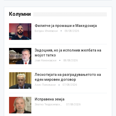
Колумни
Филипче ја промаши и Македонија
Богдан Илиевски
09/08/2026
Задоцнив, но ја исполнив желбата на
мојот татко
Јове Кекеновски
08/08/2026
Леснотијата на разградувањетото на
еден мировен договор
Азис Положани
07/08/2026
Исправена земја
Златко Теодосиевски
07/08/2026