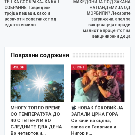
ТЕШКА СООБРАЌАЈКА КАЈ
МАКЕДОНИЈА ПОД ЗАКАНА
СОБРАНИЕ Повредени
НА ПАНДЕМИЈА ОД
тројца пешаци, како и
МОРБИЛИ? Лекарите
возачот и сопатникот од
загрижени, апел за
едното возило
вакцинација поради
малиот е процентот на
вакцинирани деца
Поврзани содржини
ИЗБОР
СПОРТ
МНОГУ ТОПЛО ВРЕМЕ
НОВАК ЃОКОВИЌ ЈА
СО ТЕМПЕРАТУРА ДО
ЗАПАЛИ ЦРНА ГОРА
40 СТЕПЕНИ И ВО
Се качи на сцена,
СЛЕДНИТЕ ДВА ДЕНА
запеа со Георгиев и
Во четврток и…
Нигор и…