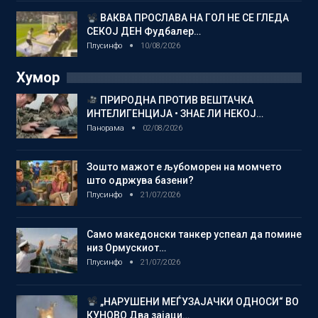
ВАКВА ПРОСЛАВА НА ГОЛ НЕ СЕ ГЛЕДА
СЕКОЈ ДЕН Фудбалер…
Плусинфо
10/08/2026
Хумор
ПРИРОДНА ПРОТИВ ВЕШТАЧКА
ИНТЕЛИГЕНЦИЈА • ЗНАЕ ЛИ НЕКОЈ…
Панорама
02/08/2026
Зошто мажот е љубоморен на момчето
што одржува базени?
Плусинфо
21/07/2026
Само македонски танкер успеал да помине
низ Ормускиот…
Плусинфо
21/07/2026
„НАРУШЕНИ МЕЃУЗАЈАЧКИ ОДНОСИ“ ВО
КУНОВО Два зајаци…