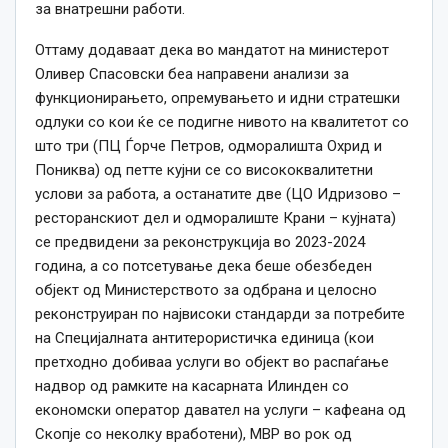
за внатрешни работи.
Оттаму додаваат дека во мандатот на министерот
Оливер Спасовски беа направени анализи за
функционирањето, опремувањето и идни стратешки
одлуки со кои ќе се подигне нивото на квалитетот со
што три (ПЦ Ѓорче Петров, одморалишта Охрид и
Пониква) од петте кујни се со висококвалитетни
услови за работа, а останатите две (ЦО Идризово –
ресторанскиот дел и одморалиште Крани – кујната)
се предвидени за реконструкција во 2023-2024
година, а со потсетување дека беше обезбеден
објект од Министерството за одбрана и целосно
реконструиран по највисоки стандарди за потребите
на Специјалната антитерористичка единица (кои
претходно добиваа услуги во објект во распаѓање
надвор од рамките на касарната Илинден со
економски оператор давател на услуги – кафеана од
Скопје со неколку вработени), МВР во рок од