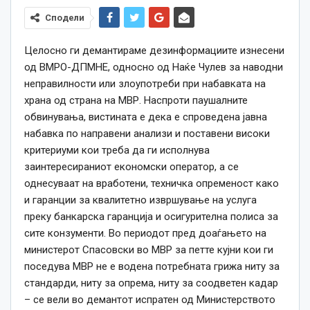
Сподели
Целосно ги демантираме дезинформациите изнесени
од ВМРО-ДПМНЕ, односно од Наќе Чулев за наводни
неправилности или злоупотреби при набавката на
храна од страна на МВР. Наспроти паушалните
обвинувања, вистината е дека е спроведена јавна
набавка по направени анализи и поставени високи
критериуми кои треба да ги исполнува
заинтересираниот економски оператор, а се
однесуваат на вработени, техничка опременост како
и гаранции за квалитетно извршување на услуга
преку банкарска гаранција и осигурителна полиса за
сите конзументи. Во периодот пред доаѓањето на
министерот Спасовски во МВР за петте кујни кои ги
поседува МВР не е водена потребната грижа ниту за
стандарди, ниту за опрема, ниту за соодветен кадар
– се вели во демантот испратен од Министерството