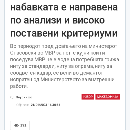
набавката е направена
по анализи и високо
поставени критериуми
Во периодот пред доаѓањето на министерот
Спасовски во МВР за петте кујни кои ги
поседува МВР не е водена потребната грижа
ниту за стандарди, ниту за опрема, ниту за
соодветен кадар, се вели во демантот
испратен од Министерството за внатрешни
работи.
ИЗБОР
МАКЕДОНИЈА
Од
Плусинфо
Објавено
21/01/2023 16:30:34
191