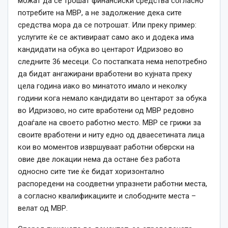
можат да се трошат финансиски средства согласно
потребите на МВР, а не задолжение дека сите
средства мора да се потрошат. Или преку пример:
услугите ќе се активираат само ако и додека има
кандидати на обука во центарот Идризово во
следните 36 месеци. Со постапката нема непотребно
да бидат ангажирани вработени во кујната преку
цела година иако во минатото имало и неколку
години кога немало кандидати во центарот за обука
во Идризово, но сите вработени од МВР редовно
доаѓале на своето работно место. МВР се грижи за
своите вработени и ниту едно од дваесетината лица
кои во моментов извршуваат работни обврски на
овие две локации нема да остане без работа
односно сите тие ќе бидат хоризонтално
распоредени на соодветни упразнети работни места,
а согласно квалификациите и слободните места –
велат од МВР.