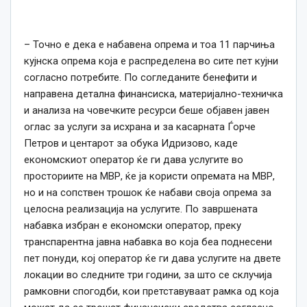
– Точно е дека е набавена опрема и тоа 11 парчиња
кујнска опрема која е распределена во сите пет кујни
согласно потребите. По согледаните бенефити и
направена детална финансиска, материјално-техничка
и анализа на човечките ресурси беше објавен јавен
оглас за услуги за исхрана и за касарната Ѓорче
Петров и центарот за обука Идризово, каде
економскиот оператор ќе ги дава услугите во
просториите на МВР, ќе ја користи опремата на МВР,
но и на сопствен трошок ќе набави своја опрема за
целосна реализација на услугите. По завршената
набавка избран е економски оператор, преку
транспарентна јавна набавка во која беа поднесени
пет понуди, кој оператор ќе ги дава услугите на двете
локации во следните три години, за што се склучија
рамковни спогодби, кои претставуваат рамка од која