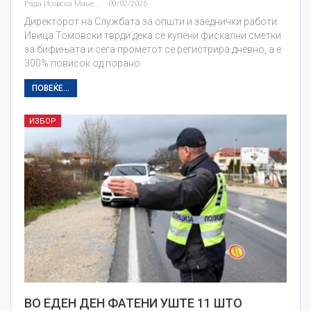
Рада Исовска Маневска
09/02/2026
Директорот на Службата за општи и заеднички работи
Ивица Томовски тврди дека се купени фискални сметки
за бифињата и сега прометот се регистрира дневно, а е
300% повисок од порано.
ПОВЕЌЕ...
ИЗБОР
ВО ЕДЕН ДЕН ФАТЕНИ УШТЕ 11 ШТО