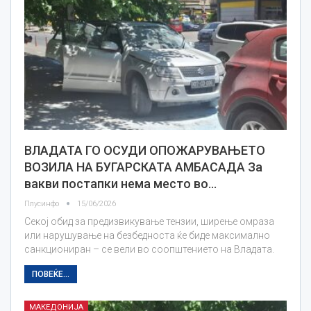
ВЛАДАТА ГО ОСУДИ ОПОЖАРУВАЊЕТО
ВОЗИЛА НА БУГАРСКАТА АМБАСАДА За
вакви постапки нема место во…
Плусинфо
15/06/2026
Секој обид за предизвикување тензии, ширење омраза
или нарушување на безбедноста ќе биде максимално
санкциониран – се вели во соопштението на Владата.
ПОВЕЌЕ...
МАКЕДОНИЈА