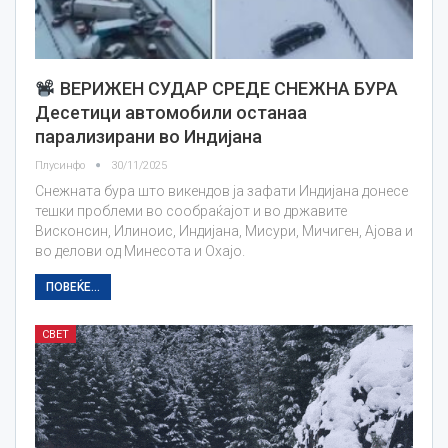
ВЕРИЖЕН СУДАР СРЕДЕ СНЕЖНА БУРА
Десетици автомобили останаа
парализирани во Индијана
Плусинфо
30/11/2025
Снежната бура што викендов ја зафати Индијана донесе
тешки проблеми во сообраќајот и во државите
Висконсин, Илиноис, Индијана, Мисури, Мичиген, Ајова и
во делови од Минесота и Охајо.
ПОВЕЌЕ...
СВЕТ