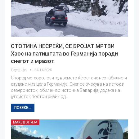
СТОТИНА НЕСРЕЌИ, СЕ БРОЈАТ МРТВИ
Хаос на патиштата во Германија поради
снегот и мразот
Плусинфо
24/11/2025
Според метеоролозите, времето ќе остане нестабилно и
студено низ цела Германија. Снег се очекува на исток и
североисток, обилен во источна Баварија, додека на
југоисток постои ризик од…
ПОВЕЌЕ...
МАКЕДОНИЈА