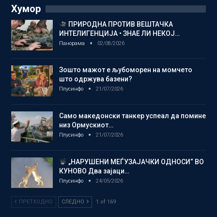
Хумор
ПРИРОДНА ПРОТИВ ВЕШТАЧКА
ИНТЕЛИГЕНЦИЈА • ЗНАЕ ЛИ НЕКОЈ…
Панорама
02/08/2026
Зошто мажот е љубоморен на момчето
што одржува базени?
Плусинфо
21/07/2026
Само македонски танкер успеал да помине
низ Ормускиот…
Плусинфо
21/07/2026
„НАРУШЕНИ МЕЃУЗАЈАЧКИ ОДНОСИ“ ВО
КУНОВО Два зајаци…
Плусинфо
24/05/2026
ПРЕТХОДНО
СЛЕДНО
1 of 169