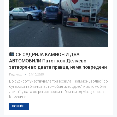
СЕ СУДРИЈА КАМИОН И ДВА
АВТОМОБИЛИ Патот кон Делчево
затворен во двата правца, нема повредени
Плусинфо
24/10/2025
Во судирот учествувале три возила – камион „волво“ со
бугарски таблички, автомобил „мерцедес“ и автомобил
„фиат“, двата со регистарски таблички од Македонска
Каменица.
ПОВЕЌЕ...