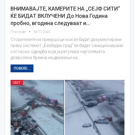
ВНИМАВАЈТЕ, КАМЕРИТЕ НА „СЕЈФ СИТИ“
ЌЕ БИДАТ ВКЛУЧЕНИ До Нова Година
пробно, вгодина следуваат и…
Плусинфо
30/11/2025
Сторителите на прекршоци кои ќе бидат документирани
преку системот „Безбеден град“ ќе бидат санкционирани
согласно одредба која ја регулира најголемата
дозволена брзина на движење на…
ПОВЕЌЕ...
СВЕТ