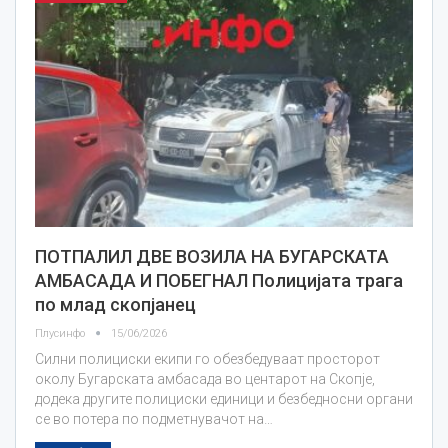
ПОТПАЛИЛ ДВЕ ВОЗИЛА НА БУГАРСКАТА
АМБАСАДА И ПОБЕГНАЛ Полицијата трага
по млад скопјанец
Плусинфо
15/06/2026
Силни полициски екипи го обезбедуваат просторот
околу Бугарската амбасада во центарот на Скопје,
додека другите полициски единици и безбедносни органи
се во потера по подметнувачот на…