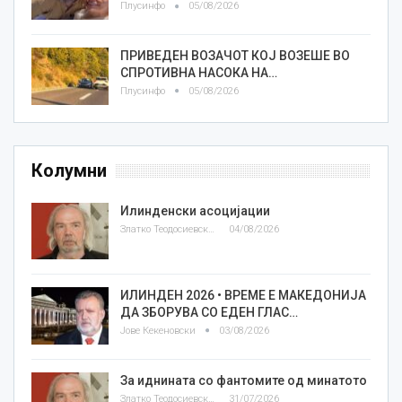
Плусинфо
05/08/2026
ПРИВЕДЕН ВОЗАЧОТ КОЈ ВОЗЕШЕ ВО
СПРОТИВНА НАСОКА НА…
Плусинфо
05/08/2026
Колумни
Илинденски асоцијации
Златко Теодосиевски
04/08/2026
ИЛИНДЕН 2026 • ВРЕМЕ Е МАКЕДОНИЈА
ДА ЗБОРУВА СО ЕДЕН ГЛАС…
Јове Кекеновски
03/08/2026
За иднината со фантомите од минатото
Златко Теодосиевски
31/07/2026