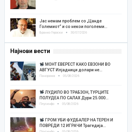
Јас немам проблем со „Цанде
Големиот“ и со некои поголеми…
Бранко Героски
30/07/2026
Најнови вести
МОНТ ЕВЕРЕСТ КАКО ЕВЗОНИ ВО
АВГУСТ Илјадници долари не…
Панорама
05/08/2026
ЛУДИЛО ВО ТРАБЗОН, ТУРЦИТЕ
ПОЛУДЕА ПО САЛАХ Дури 25.000…
Плусинфо
05/08/2026
ГРОМ УБИ ФУДБАЛЕР НА ТЕРЕН И
ПОВРЕДИ 12 ИГРАЧИ Трагедија…
Плусинфо
05/08/2026