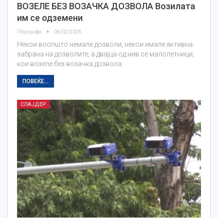
ВОЗЕЛЕ БЕЗ ВОЗАЧКА ДОЗВОЛА Возилата
им се одземени
Плусинфо
06/02/2026
Некои воопшто немале дозволи, некои имале активна
забрана на дозволите, а двајца од нив се малолетници,
кои возеле без возачка дозвола.
ПОВЕЌЕ...
СЛАЈДЕР