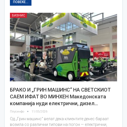
ПОВЕЌЕ...
БИЗНИС
БРАКО И „ГРИН МАШИНС“ НА СВЕТСКИОТ
САЕМ ИФАТ ВО МИНХЕН Македонската
компанија нуди електрични, дизел…
Плусинфо
11/05/2026
Од „Грин машинс“ велат дека клиентите денес бараат
возила со различни типови на погон — електрични,