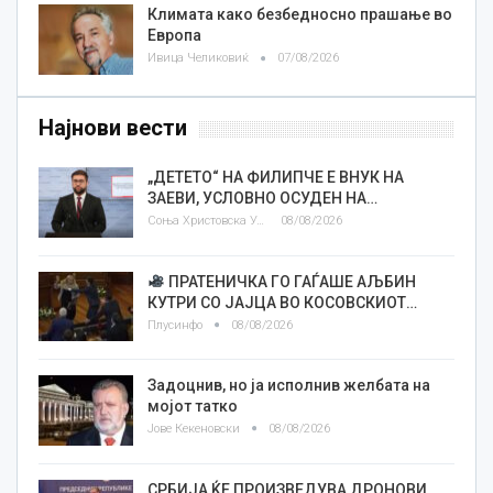
Климата како безбедносно прашање во
Европа
Ивица Челиковиќ
07/08/2026
Најнови вести
„ДЕТЕТО“ НА ФИЛИПЧЕ Е ВНУК НА
ЗАЕВИ, УСЛОВНО ОСУДЕН НА…
Соња Христовска Угриновска
08/08/2026
ПРАТЕНИЧКА ГО ГАЃАШЕ АЉБИН
КУТРИ СО ЈАЈЦА ВО КОСОВСКИОТ…
Плусинфо
08/08/2026
Задоцнив, но ја исполнив желбата на
мојот татко
Јове Кекеновски
08/08/2026
СРБИЈА ЌЕ ПРОИЗВЕДУВА ДРОНОВИ,