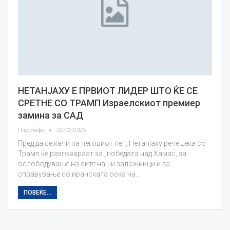
НЕТАНЈАХУ Е ПРВИОТ ЛИДЕР ШТО ЌЕ СЕ
СРЕТНЕ СО ТРАМП Израелскиот премиер
замина за САД
Плусинфо
02/02/2025
Пред да се качи на неговиот лет, Нетанјаху рече дека со
Трамп ќе разговараат за „победата над Хамас, за
ослободување на сите наши заложници и за
справување со иранската оска на…
ПОВЕЌЕ...