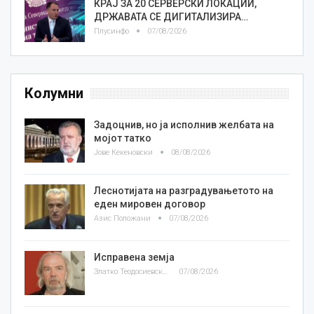
КРАЈ ЗА 20 СЕРВЕРСКИ ЛОКАЦИИ,
ДРЖАВАТА СЕ ДИГИТАЛИЗИРА…
Плусинфо
07/08/2026
Колумни
Задоцнив, но ја исполнив желбата на
мојот татко
Јове Кекеновски
08/08/2026
Леснотијата на разградувањетото на
еден мировен договор
Азис Положани
07/08/2026
Исправена земја
Златко Теодосиевски
07/08/2026