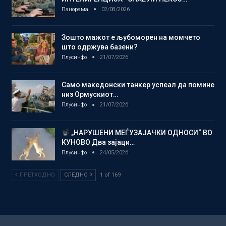
Панорама
02/08/2026
Зошто мажот е љубоморен на момчето
што одржува базени?
Плусинфо
21/07/2026
Само македонски танкер успеал да помине
низ Ормускиот…
Плусинфо
21/07/2026
„НАРУШЕНИ МЕЃУЗАЈАЧКИ ОДНОСИ“ ВО
КУНОВО Два зајаци…
Плусинфо
24/05/2026
ПРЕТХОДНО
СЛЕДНО
1 of 169