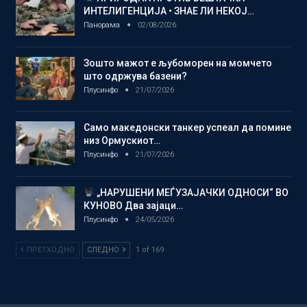
ИНТЕЛИГЕНЦИЈА • ЗНАЕ ЛИ НЕКОЈ…
Панорама
02/08/2026
Зошто мажот е љубоморен на момчето
што одржува базени?
Плусинфо
21/07/2026
Само македонски танкер успеал да помине
низ Ормускиот…
Плусинфо
21/07/2026
„НАРУШЕНИ МЕЃУЗАЈАЧКИ ОДНОСИ“ ВО
КУНОВО Два зајаци…
Плусинфо
24/05/2026
ПРЕТХОДНО
СЛЕДНО
1 of 169