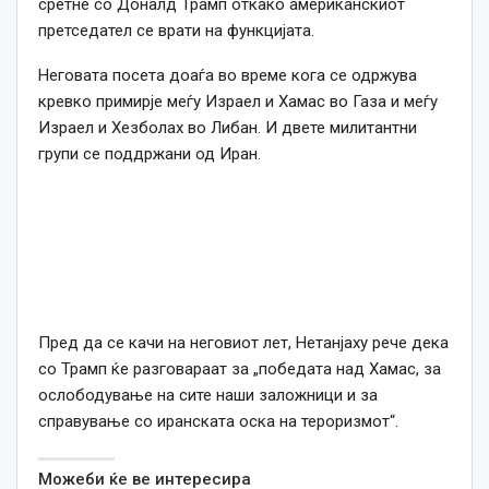
сретне со Доналд Трамп откако американскиот
претседател се врати на функцијата.
Неговата посета доаѓа во време кога се одржува
кревко примирје меѓу Израел и Хамас во Газа и меѓу
Израел и Хезболах во Либан. И двете милитантни
групи се поддржани од Иран.
Пред да се качи на неговиот лет, Нетанјаху рече дека
со Трамп ќе разговараат за „победата над Хамас, за
ослободување на сите наши заложници и за
справување со иранската оска на тероризмот“.
Можеби ќе ве интересира