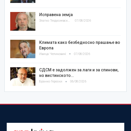
Исправена земја
Златко Теодосиевски
07/08/2026
Климата како безбедносно прашање во
Европа
Ивица Челиковиќ
07/08/2026
СДСМ е задолжен за лаги и за спинови,
но вистинското…
Бранко Героски
06/08/2026