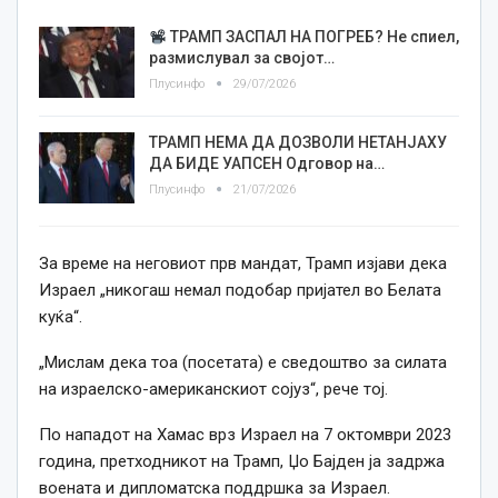
ТРАМП ЗАСПАЛ НА ПОГРЕБ? Не спиел,
размислувал за својот…
Плусинфо
29/07/2026
ТРАМП НЕМА ДА ДОЗВОЛИ НЕТАНЈАХУ
ДА БИДЕ УАПСЕН Одговор на…
Плусинфо
21/07/2026
За време на неговиот прв мандат, Трамп изјави дека
Израел „никогаш немал подобар пријател во Белата
куќа“.
„Мислам дека тоа (посетата) е сведоштво за силата
на израелско-американскиот сојуз“, рече тој.
По нападот на Хамас врз Израел на 7 октомври 2023
година, претходникот на Трамп, Џо Бајден ја задржа
воената и дипломатска поддршка за Израел.