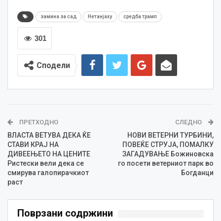
замина за сад
Нетанјаху
средба трамп
301
Сподели
ПРЕТХОДНО
СЛЕДНО
ВЛАСТА ВЕТУВА ДЕКА ЌЕ
НОВИ ВЕТЕРНИ ТУРБИНИ,
СТАВИ КРАЈ НА
ПОВЕЌЕ СТРУЈА, ПОМАЛКУ
ДИВЕЕЊЕТО НА ЦЕНИТЕ
ЗАГАДУВАЊЕ Божиновска
Ристески вели дека се
го посети ветерниот парк во
смирува галопирачкиот
Богданци
раст
Поврзани содржини