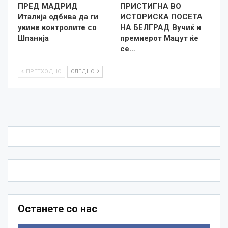
ПРЕД МАДРИД
ПРИСТИГНА ВО
Италија одбива да ги
ИСТОРИСКА ПОСЕТА
укине контролите со
НА БЕЛГРАД Вучиќ и
Шпанија
премиерот Мацут ќе
се…
ПРЕТХОДНО
СЛЕДНО
Останете со нас