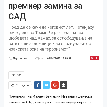
премиер замина за
САД
Пред да се качи на неговиот лет, Нетанјаху
рече дека со Трамп ќе разговараат за
„победата над Хамас, за ослободување на
сите наши заложници и за справување со
иранската оска на тероризмот“.
СВЕТ
Објавено
02/02/2025 15:19:39
Од
Плусинфо
301
Сподели
Премиерот на Израел Бенјамин Нетанјаху денеска
замина за САД како прв странски лидер кој ќе се