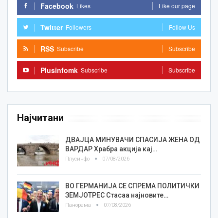
Facebook
Likes
Like our page
Twitter
Followers
Follow Us
RSS
Subscribe
Subscribe
Plusinfomk
Subscribe
Subscribe
Најчитани
ДВАЈЦА МИНУВАЧИ СПАСИЈА ЖЕНА ОД
ВАРДАР Храбра акција кај…
Плусинфо
07/08/2026
ВО ГЕРМАНИЈА СЕ СПРЕМА ПОЛИТИЧКИ
ЗЕМЈОТРЕС Стасаа најновите…
Панорама
07/08/2026