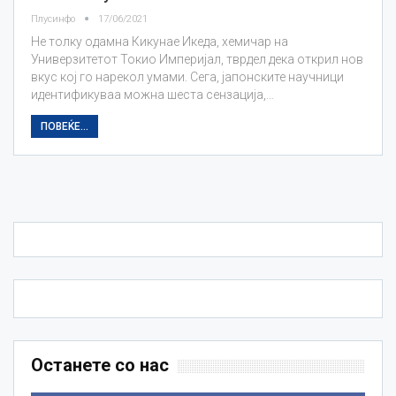
Плусинфо
17/06/2021
Не толку одамна Кикунае Икеда, хемичар на
Универзитетот Токио Империјал, тврдел дека открил нов
вкус кој го нарекол умами. Сега, јапонските научници
идентификуваа можна шеста сензација,…
ПОВЕЌЕ...
Останете со нас