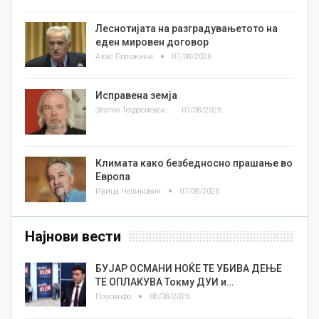
Леснотијата на разградувањетото на
еден мировен договор
Азис Положани
07/08/2026
Исправена земја
Златко Теодосиевски
07/08/2026
Климата како безбедносно прашање во
Европа
Ивица Челиковиќ
07/08/2026
Најнови вести
БУЈАР ОСМАНИ НОЌЕ ТЕ УБИВА ДЕЊЕ
ТЕ ОПЛАКУВА Токму ДУИ и…
Плусинфо
08/08/2026