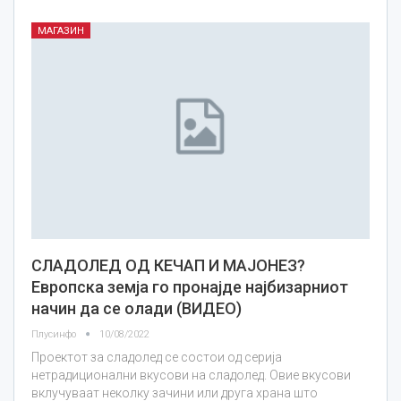
МАГАЗИН
СЛАДОЛЕД ОД КЕЧАП И МАЈОНЕЗ?
Европска земја го пронајде најбизарниот
начин да се олади (ВИДЕО)
Плусинфо
10/08/2022
Проектот за сладолед се состои од серија
нетрадиционални вкусови на сладолед. Овие вкусови
вклучуваат неколку зачини или друга храна што