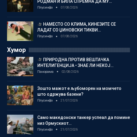
РОДМАН И БИЛА СПРЕМНА ДА МУ…
Плусинфо
07/08/2026
НАМЕСТО СО КЛИМА, КИНЕЗИТЕ СЕ
ЛАДАТ СО ЏИНОВСКИ ТИКВИ…
Плусинфо
07/08/2026
Хумор
ПРИРОДНА ПРОТИВ ВЕШТАЧКА
ИНТЕЛИГЕНЦИЈА • ЗНАЕ ЛИ НЕКОЈ…
Панорама
02/08/2026
Зошто мажот е љубоморен на момчето
што одржува базени?
Плусинфо
21/07/2026
Само македонски танкер успеал да помине
низ Ормускиот…
Плусинфо
21/07/2026