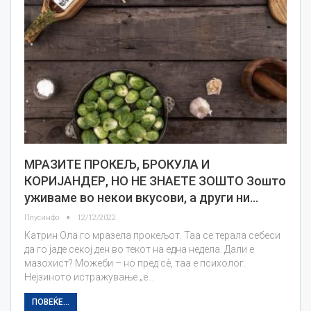
МРАЗИТЕ ПРОКЕЉ, БРОКУЛА И
КОРИЈАНДЕР, НО НЕ ЗНАЕТЕ ЗОШТО Зошто
уживаме во некои вкусови, а други ни…
Плусинфо
12/12/2022
Катрин Ола го мразела прокељот. Таа се терала себеси
да го јаде секој ден во текот на една недела. Дали е
мазохист? Можеби – но пред сѐ, таа е психолог.
Нејзиното истражување „е…
ПОВЕЌЕ...