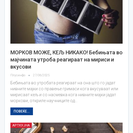
МОРКОВ МОЖЕ, КЕЉ НИКАКО! Бебињата во
мајчината утроба реагираат на мириси и
вкусови
Плусинфо
27/06/2025
Бебињата во утробата реагираат на она што го јадат
нивните мајки со правење гримаси кога вкусуваат или
мирисаат кељ и со насмевка кога нивните мајки јадат
моркови, откриле научниците од…
ПОВЕЌЕ...
АРТКУЈНА