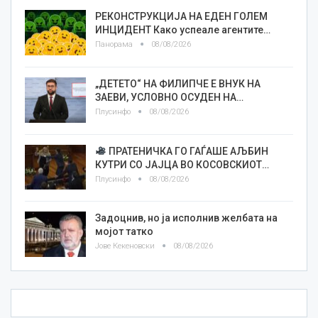
РЕКОНСТРУКЦИЈА НА ЕДЕН ГОЛЕМ
ИНЦИДЕНТ Како успеале агентите…
Панорама
08/08/2026
„ДЕТЕТО“ НА ФИЛИПЧЕ Е ВНУК НА
ЗАЕВИ, УСЛОВНО ОСУДЕН НА…
Плусинфо
08/08/2026
ПРАТЕНИЧКА ГО ГАЃАШЕ АЉБИН
КУТРИ СО ЈАЈЦА ВО КОСОВСКИОТ…
Плусинфо
08/08/2026
Задоцнив, но ја исполнив желбата на
мојот татко
Јове Кекеновски
08/08/2026