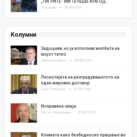
„ТИГРИТЕ“ ИМ ТЕЧЕШЕ КРВ ОД…
Плусинфо
08/08/2026
Колумни
Задоцнив, но ја исполнив желбата на
мојот татко
Јове Кекеновски
08/08/2026
Леснотијата на разградувањетото на
еден мировен договор
Азис Положани
07/08/2026
Исправена земја
Златко Теодосиевски
07/08/2026
Климата како безбедносно прашање во