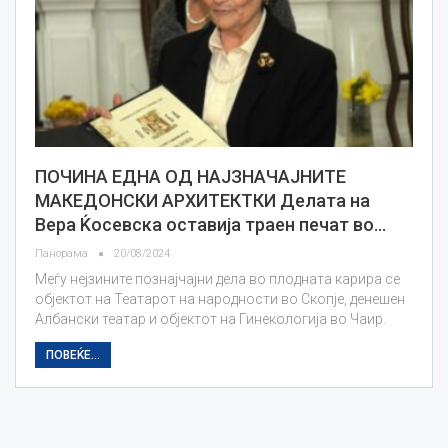
ПОЧИНА ЕДНА ОД НАЈЗНАЧАЈНИТЕ
МАКЕДОНСКИ АРХИТЕКТКИ Делата на
Вера Ќосевска оставија траен печат во…
Панорама
20/08/2024
Меѓу нејзините познајчајни дела во плодната карира се
објектот на Театарот на народности во Скопје, денешен
Албански театар и објектот на Гинекологија во Чаир.
ПОВЕЌЕ...