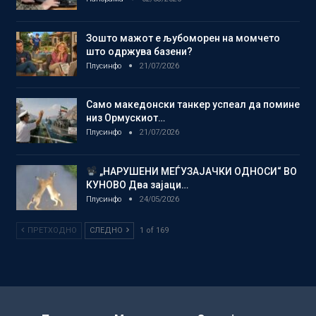
Зошто мажот е љубоморен на момчето
што одржува базени?
Плусинфо
21/07/2026
Само македонски танкер успеал да помине
низ Ормускиот…
Плусинфо
21/07/2026
„НАРУШЕНИ МЕЃУЗАЈАЧКИ ОДНОСИ“ ВО
КУНОВО Два зајаци…
Плусинфо
24/05/2026
ПРЕТХОДНО
СЛЕДНО
1 of 169