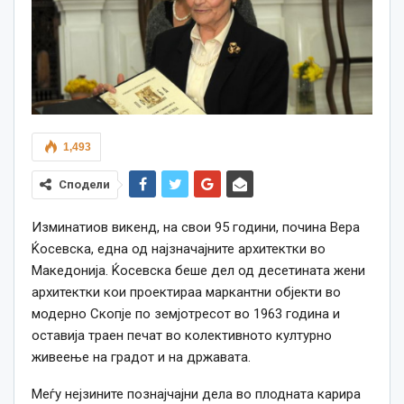
1,493
Сподели
Изминатиов викенд, на свои 95 години, почина Вера
Ќосевска, една од најзначајните архитектки во
Македонија. Ќосевска беше дел од десетината жени
архитектки кои проектираа маркантни објекти во
модерно Скопје по земјотресот во 1963 година и
оставија траен печат во колективното културно
живеење на градот и на државата.
Меѓу нејзините познајчајни дела во плодната карира