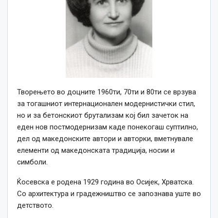
Творењето во доцните 1960ти, 70ти и 80ти се врзува
за тогашниот интернационален модернистички стил,
но и за бетонскиот брутализам кој бил зачеток на
еден нов постмодернизам каде понекогаш суптилно,
дел од македонските автори и авторки, вметнувале
елементи од македонската традиција, носии и
симболи.
Ќосевска е родена 1929 година во Осијек, Хрватска.
Со архитектура и градежништво се запознава уште во
детството.