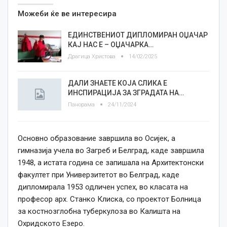
Можеби ќе ве интересира
ЕДИНСТВЕНИОТ ДИПЛОМИРАН ОЏАЧАР
КАЈ НАС Е – ОЏАЧАРКА…
Драгица Христова
14/02/2025
ДАЛИ ЗНАЕТЕ КОЈА СЛИКА Е
ИНСПИРАЦИЈА ЗА ЗГРАДАТА НА…
Панорама
24/11/2024
Основно образование завршила во Осијек, а
гимназија учела во Загреб и Белград, каде завршила
1948, а истата година се запишала на Архитектонски
факултет при Универзитетот во Белград, каде
дипломирала 1953 одличен успех, во класата на
професор арх. Станко Клиска, со проектот Болница
за костнозглобна туберкулоза во Калишта на
Охридското Езеро.