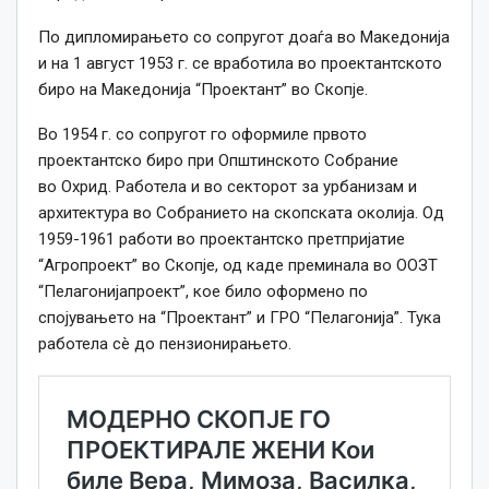
По дипломирањето со сопругот доаѓа во Македонија
и на 1 август 1953 г. се вработила во проектантското
биро на Македонија “Проектант” во Скопје.
Во 1954 г. со сопругот го оформиле првото
проектантско биро при Општинското Собрание
во Охрид. Работела и во секторот за урбанизам и
архитектура во Собранието на скопската околија. Од
1959-1961 работи во проектантско претпријатие
“Агропроект” во Скопје, од каде преминала во ООЗТ
“Пелагонијапроект”, кое било оформено по
спојувањето на “Проектант” и ГРО “Пелагонија”. Тука
работела сè до пензионирањето.