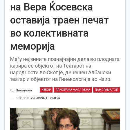
на Вера Ќосевска
оставија траен печат
во колективната
меморија
Меѓу нејзините познајчајни дела во плодната
карира се објектот на Театарот на
народности во Скопје, денешен Албански
театар и објектот на Гинекологија во Чаир.
ИЗБОР
ПАНОРАМА НАСЛОВНА
ПАНОРАМА ТОП
Од
Панорама
Објавено
20/08/2024 10:08:25