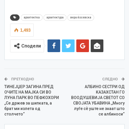
архитектка
архитектура
вера ќосевска
1,493
Сподели
ПРЕТХОДНО
СЛЕДНО
ТИНЕЈЏЕР ЗАГИНА ПРЕД
АЛБИНО СЕСТРИ ОД
ОЧИТЕ НА МАЈКА СИ ВО
КАЗАХСТАН ГО
ЛУНА ПАРК ВО ПЕФКОХОРИ
ВООДУШЕВИЈА СВЕТОТ СО
„Се држев за шипката, а
СВОЈАТА УБАВИНА „Многу
брат ми излета од
луѓе сѐ уште не знаат што
столчето“
се албиноси“