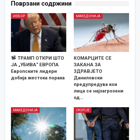
Поврзани содржини
ИЗБОР
МАКЕДОНИЈА
ТРАМП ОТКРИ ШТО
КОМАРЦИТЕ СЕ
ЈА „УБИВА“ ЕВРОПА
ЗАКАНА ЗА
Европските лидери
ЗДРАВЈЕТО
добија жестока порака
Даниловски
предупредува кои
лица се најзагрозени
од…
МАКЕДОНИЈА
СКОПЈЕ