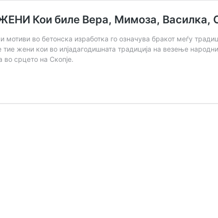
НИ Кои биле Вера, Мимоза, Василка, 
и мотиви во бетонска изработка го означува бракот меѓу тради
е тие жени кои во илјадагодишната традиција на везење народни
 во срцето на Скопје.