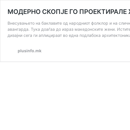
МОДЕРНО СКОПЈЕ ГО ПРОЕКТИРАЛЕ ЖЕ
Внесувањето на баклавите од народниот фолклор и на сличн
авангарда. Тука доаѓаа до израз македонските жени. Истит
дизајни сега ги аплицираат во една подлабока архитектоника
plusinfo.mk