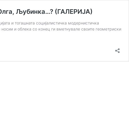
Олга, Љубинка…? (ГАЛЕРИЈА)
цијата и тогашната социјалистичка модернистичка
 носии и облека со конец ги вметнувале своите геометриски