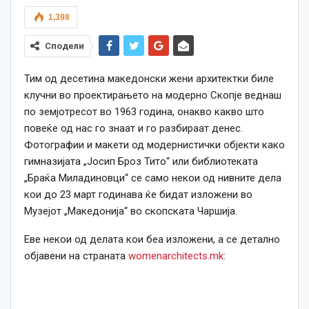
1,398
Сподели
Тим од десетина македонски жени архитектки биле
клучни во проектирањето на модерно Скопје веднаш
по земјотресот во 1963
година
, онакво какво што
повеќе од нас го знаат и го разбираат денес.
Фотографии и макети од модернистички објекти
како
гимназијата „Јосип Броз Тито“ или библиотеката
„Браќа Миладиновци“
се
само некои од нивните дела
кои до 23 март годинава ќе бидат изложени во
Музејот „Македонија“ во скопската Чаршија.
Еве некои од делата кои беа изложени, а се детално
објавени на страната
womenarchitects.mk
: