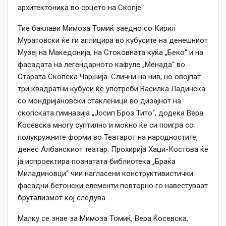
архитектоника во срцето на Скопје.
Тие баклави Мимоза Томиќ заедно со Кирил
Муратовски ќе ги аплицира во кубусите на денешниот
Музеј на Македонија, на Стоковната куќа „Беко“ и на
фасадата на легендарното кафуле „Менада“ во
Старата Скопска Чаршија. Слични на нив, но овојпат
три квадратни кубуси ќе употреби Василка Ладинска
со мондријановски стакленици во дизајнот на
скопската гимназија „Јосип Броз Тито“, додека Вера
Ќосевска многу суптилно и моќно ќе си поигра со
полукружните форми во Театарот на народностите,
денес Албанскиот театар. Прохирија Хаџи-Костова ќе
ја испроектира познатата библиотека „Браќа
Миладиновци“ чии нагласени конструктивистички
фасадни бетонски елементи повторно го навестуваат
брутализмот кој следува.
Малку
се
знае за Мимоза Томиќ, Вера Ќосевска,