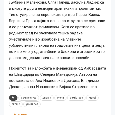
Љубинка Маленкова, Олга Папеш, Василка Ладинска
и многуте други незнајни архитектки и проектантки.
Тие студирале во европските центри Париз, Виена,
Берлин и Прага кајшто освен со струката
се
сретнале
и со растечкиот феминизам. Кога
се
вратиле во
родниот град ги очекувала тешка задача.
Учествувале и во изработка на главните
урбанистички планови на градовите низ целата земја,
но и во многу од станбените блокови и згради кои го
даваат модерниот лик на скопските населби.
Проектот за изложбата е финансиран од Амбасадата
на Швајцарија во Северна Македонија. Автори на
поставката се Ана Ивановска Дескова, Владимир
Десков, Јован Ивановски и Бојана Стојменовска.
архитектура
дизајн
жени
земјотрес
музеј
скопје
уметност