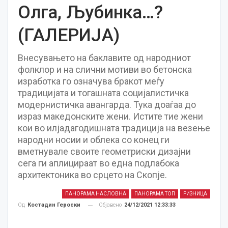
Олга, Љубинка…?
(ГАЛЕРИЈА)
Внесувањето на баклавите од народниот
фолклор и на слични мотиви во бетонска
изработка го означува бракот меѓу
традицијата и тогашната социјалистичка
модернистичка авангарда. Тука доаѓаа до
израз македонските жени. Истите тие жени
кои во илјадагодишната традиција на везење
народни носии и облека со конец ги
вметнувале своите геометриски дизајни
сега ги аплицираат во една подлабока
архитектоника во срцето на Скопје.
ПАНОРАМА НАСЛОВНА
ПАНОРАМА ТОП
РИЗНИЦА
Објавено
24/12/2021 12:33:33
Од
Костадин Героски