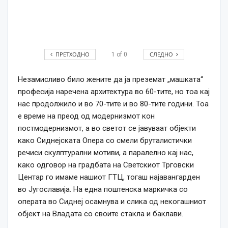
ПРЕТХОДНО
СЛЕДНО
1
of
0
Незамисливо било жените да ја преземат „машката“
професија наречена архитектура во 60-тите, но тоа кај
нас продолжило и во 70-тите и во 80-тите години. Тоа
е време на преод од модернизмот кон
постмодернизмот, а во светот
се
јавуваат објекти
како
Сиднејската Опера со смели бруталистички
речиси скулптурални мотиви, а паралелно кај нас,
како
одговор на градбата на Светскиот Трговски
Центар го имаме нашиот ГТЦ, тогаш најавангарден
во Југославија. На една поштенска маркичка со
операта во Сиднеј осамнува и слика од некогашниот
објект на Владата со своите стакла и баклави.