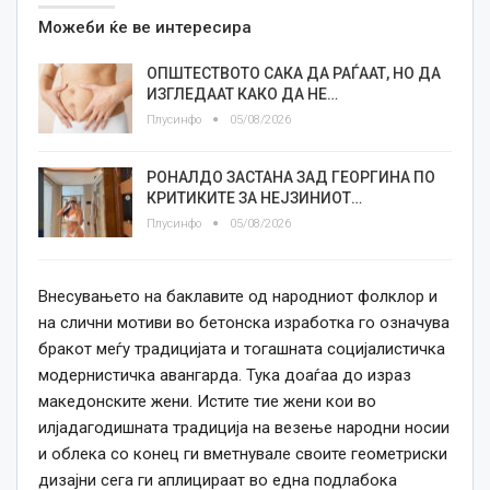
Можеби ќе ве интересира
ОПШТЕСТВОТО САКА ДА РАЃААТ, НО ДА
ИЗГЛЕДААТ КАКО ДА НЕ…
Плусинфо
05/08/2026
РОНАЛДО ЗАСТАНА ЗАД ГЕОРГИНА ПО
КРИТИКИТЕ ЗА НЕЈЗИНИОТ…
Плусинфо
05/08/2026
Внесувањето на баклавите од народниот фолклор и
на слични мотиви во бетонска изработка го означува
бракот меѓу традицијата и тогашната социјалистичка
модернистичка авангарда. Тука доаѓаа до израз
македонските жени. Истите тие жени кои во
илјадагодишната традиција на везење народни носии
и облека со конец ги вметнувале своите геометриски
дизајни сега ги аплицираат во една подлабока