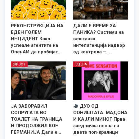
РЕКОНСТРУКЦИЈА НА
ДАЛИ Е ВРЕМЕ ЗА
ЕДЕН ГОЛЕМ
ПАНИКА? Системи на
ИНЦИДЕНТ Како
вештачка
успеале агентите на
интелигенција надвор
ОпенАИ да пробијат…
од контрола –…
ЖИВОТ
СЦЕНА
ЈА ЗАБОРАВИЛ
ДУО ОД
СОПРУГАТА ВО
СОНИШТАТА: МАДОНА
ТОАЛЕТ НА ГРАНИЦА
И КАЈЛИ МИНОГ Прва
И ПРОДОЛЖИЛ КОН
заедничка песна на
ГЕРМАНИЈА Дали е…
двете поп-кралици