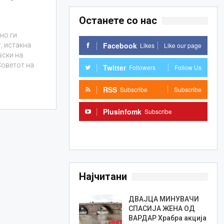
Останете со нас
но ги
Facebook
Likes
Like our page
, истакна
ски на
Советот на
Twitter
Followers
Follow Us
RSS
Subscribe
Subscribe
Plusinfomk
Subscribe
Subscribe
Најчитани
ДВАЈЦА МИНУВАЧИ
СПАСИЈА ЖЕНА ОД
ВАРДАР Храбра акција