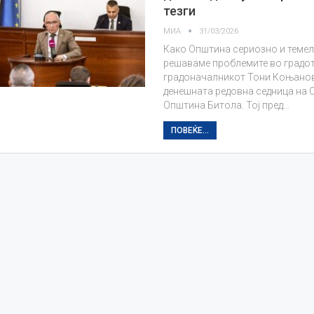
тезги
МИА
31/03/2026
Како Општина сериозно и темел
решаваме проблемите во градот
градоначалникот Тони Коњанов
денешната редовна седница на 
Општина Битола. Тој пред…
ПОВЕЌЕ...