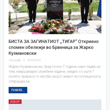
БИСТА ЗА ЗАГИНАТИОТ „ТИГАР“ Откриено
спомен обележје во Брвеница за Жарко
Кузмановски
Плусинфо
09/05/2022
Жарко Кузмановски, пред точно 7 години, како лидер на
тим, извршувајќи службени задачи, заедно со уште 7
колеги, прерано го загуби својот живот во полициската
операција за…
ПОВЕЌЕ...
ИЗБОР