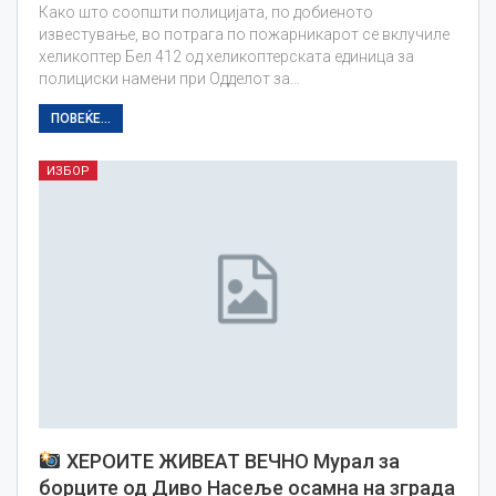
Како што соопшти полицијата, по добиеното
известување, во потрага по пожарникарот се вклучиле
хеликоптер Бел 412 од хеликоптерската единица за
полициски намени при Одделот за…
ПОВЕЌЕ...
ИЗБОР
ХЕРОИТЕ ЖИВЕАТ ВЕЧНО Мурал за
борците од Диво Насеље осамна на зграда