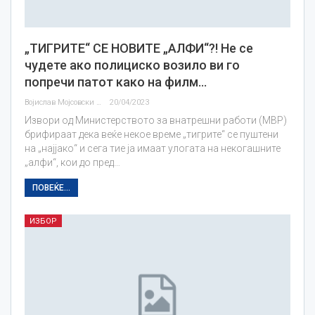
„ТИГРИТЕ“ СЕ НОВИТЕ „АЛФИ“?! Не се
чудете ако полициско возило ви го
попречи патот како на филм…
Војислав Мојсовски
20/04/2023
Извори од Министерството за внатрешни работи (МВР)
брифираат дека веќе некое време „тигрите“ се пуштени
на „најјако“ и сега тие ја имаат улогата на некогашните
„алфи“, кои до пред…
ПОВЕЌЕ...
ИЗБОР