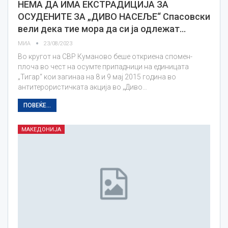
НЕМА ДА ИМА ЕКСТРАДИЦИЈА ЗА
ОСУДЕНИТЕ ЗА „ДИВО НАСЕЉЕ“ Спасовски
вели дека тие мора да си ја одлежат…
МИА
23/08/2023
Во кругот на СВР Куманово беше откриена спомен-
плоча во чест на осумте припадници на единицата
„Тигар“ кои загинаа на 8 и 9 мај 2015 година во
антитерористичката акција во „Диво…
ПОВЕЌЕ...
МАКЕДОНИЈА