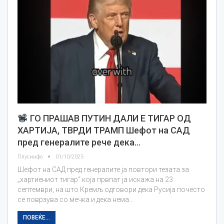
ГО ПРАШАВ ПУТИН ДАЛИ Е ТИГАР ОД
ХАРТИЈА, ТВРДИ ТРАМП Шефот на САД
пред генералите рече дека…
Плусинфо
01/10/2025
Шефот на САД пред генералите ја повтори тезата за
„хартиениот тигар“ која првпат ја искажа на 23
септември, на што Кремљ одговори дека Русија почесто
се поврзува со мечка и дека нема…
ПОВЕЌЕ...