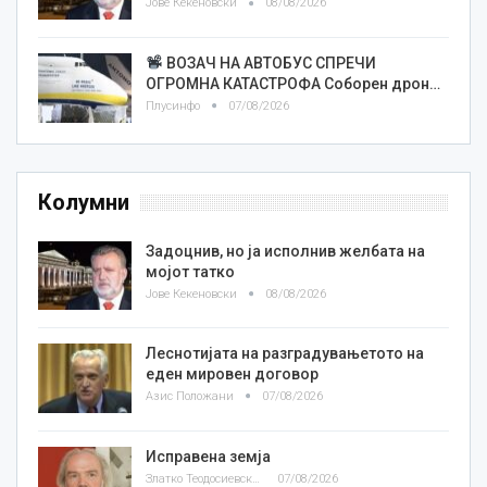
Јове Кекеновски
08/08/2026
ВОЗАЧ НА АВТОБУС СПРЕЧИ
ОГРОМНА КАТАСТРОФА Соборен дрон…
Плусинфо
07/08/2026
Колумни
Задоцнив, но ја исполнив желбата на
мојот татко
Јове Кекеновски
08/08/2026
Леснотијата на разградувањетото на
еден мировен договор
Азис Положани
07/08/2026
Исправена земја
Златко Теодосиевски
07/08/2026