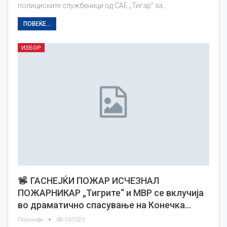
полициските службеници од САЕ „Тигар“ за…
ПОВЕЌЕ...
ИЗБОР
ГАСНЕЈЌИ ПОЖАР ИСЧЕЗНАЛ
ПОЖАРНИКАР „Тигрите“ и МВР се вклучија
во драматично спасување на Конечка…
Плусинфо
08/10/2023