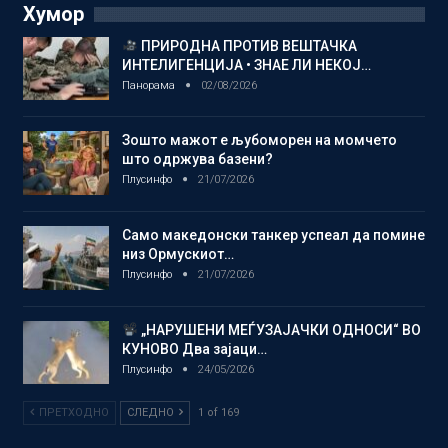
Хумор
ПРИРОДНА ПРОТИВ ВЕШТАЧКА
ИНТЕЛИГЕНЦИЈА • ЗНАЕ ЛИ НЕКОЈ…
Панорама
02/08/2026
Зошто мажот е љубоморен на момчето
што одржува базени?
Плусинфо
21/07/2026
Само македонски танкер успеал да помине
низ Ормускиот…
Плусинфо
21/07/2026
„НАРУШЕНИ МЕЃУЗАЈАЧКИ ОДНОСИ“ ВО
КУНОВО Два зајаци…
Плусинфо
24/05/2026
ПРЕТХОДНО
СЛЕДНО
1 of 169