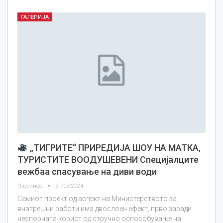
ГАЛЕРИЈА
„ТИГРИТЕ“ ПРИРЕДИЈА ШОУ НА МАТКА,
ТУРИСТИТЕ ВООДУШЕВЕНИ Специјалците
вежбаа спасување на диви води
Плусинфо
31/03/2024
Самиот проект од аспект на Министерството за
внатрешни работи има двослоен ефект, прво заради
неспорната корист од стручно оспособување на