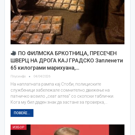
ПО ФИЛМСКА БРКОТНИЦА, ПРЕСЕЧЕН
ШВЕРЦ НА ДРОГА КАЈ ГРАДСКО Запленети
65 килограми марихуана,…
Плусинфо
04/04/2026
На наплатната рампа кај Стоби, полициските
службеници забележале сомнително движење на
патничко возило „сеат алтеа“ со скопски таблички.
Кога му бил даден знак да застане за проверка,…
ПОВЕЌЕ...
ИЗБОР