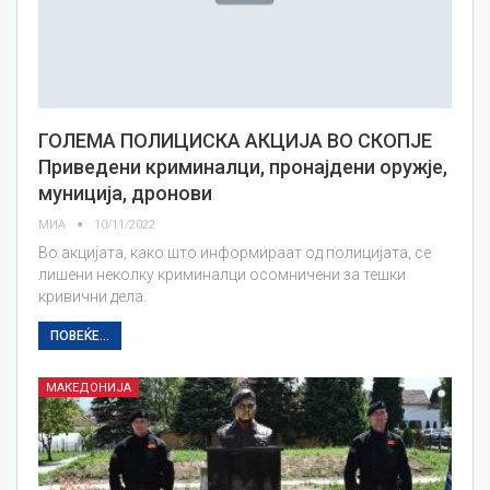
ГОЛЕМА ПОЛИЦИСКА АКЦИЈА ВО СКОПЈЕ
Приведени криминалци, пронајдени оружје,
муниција, дронови
МИА
10/11/2022
Во акцијата, како што информираат од полицијата, се
лишени неколку криминалци осомничени за тешки
кривични дела.
ПОВЕЌЕ...
МАКЕДОНИЈА