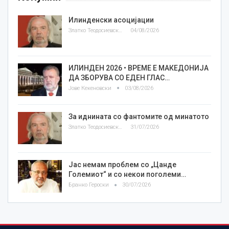
Илинденски асоцијации
Златко Теодосиевски
04/08/2026
ИЛИНДЕН 2026 • ВРЕМЕ Е МАКЕДОНИЈА
ДА ЗБОРУВА СО ЕДЕН ГЛАС…
Јове Кекеновски
03/08/2026
За иднината со фантомите од минатото
Златко Теодосиевски
31/07/2026
Јас немам проблем со „Цанде
Големиот“ и со некои поголеми…
Бранко Героски
30/07/2026