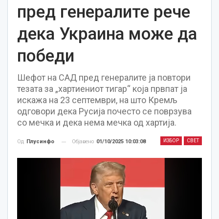
пред генералите рече
дека Украина може да
победи
Шефот на САД пред генералите ја повтори
тезата за „хартиениот тигар“ која првпат ја
искажа на 23 септември, на што Кремљ
одговори дека Русија почесто се поврзува
со мечка и дека нема мечка од хартија.
ИЗБОР
СВЕТ
Објавено
01/10/2025 10:03:08
Од
Плусинфо