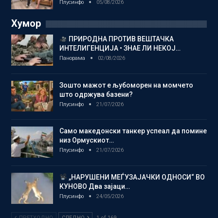
Плусинфо
05/08/2026
Хумор
ПРИРОДНА ПРОТИВ ВЕШТАЧКА
ИНТЕЛИГЕНЦИЈА • ЗНАЕ ЛИ НЕКОЈ…
Панорама
02/08/2026
Зошто мажот е љубоморен на момчето
што одржува базени?
Плусинфо
21/07/2026
Само македонски танкер успеал да помине
низ Ормускиот…
Плусинфо
21/07/2026
„НАРУШЕНИ МЕЃУЗАЈАЧКИ ОДНОСИ“ ВО
КУНОВО Два зајаци…
Плусинфо
24/05/2026
ПРЕТХОДНО
СЛЕДНО
1 of 169