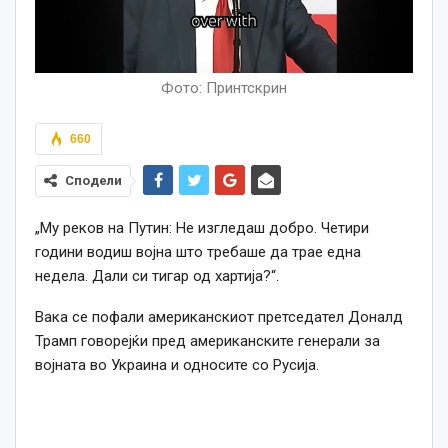
Фото: Принтскрин
660
Сподели
„Му реков на Путин: Не изгледаш добро. Четири
години водиш војна што требаше да трае една
недела. Дали си тигар од хартија?“.
Вака се пофали американскиот претседател Доналд
Трамп говорејќи пред американските генерали за
војната во Украина и односите со Русија.