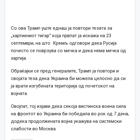
Со ова Трамп уште еднаш ја повтори тезата за
„хартиениот тигар“ која првпат ја искажа на 23
септември, на што Кремљ одговори дека Русија
почесто се поврзува со мечка и дека нема мечка од
хартија.
Обраќајки се пред генералите, Трамп ја повтори и
својата теза дека Украина би можела целосно да си
ја врати изгубената територија од почетокот на
војната.
Овојпат, тој изјави дека секоја вистинска воена сила
на фронтот во Украина би победила во рок од 7 дена,
додека продолжената војна укажува на системски
слабости во Москва.