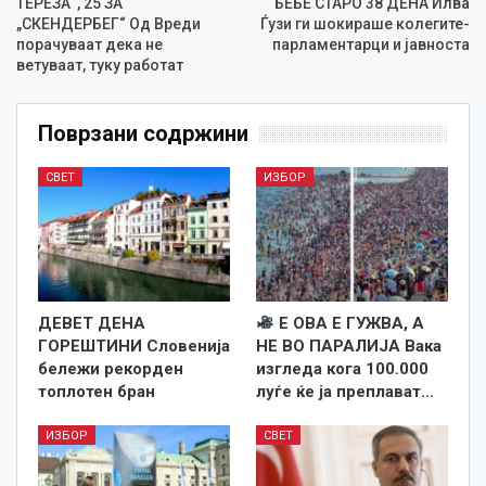
ТЕРЕЗА“, 25 ЗА
БЕБЕ СТАРО 38 ДЕНА Илва
„СКЕНДЕРБЕГ“ Од Вреди
Ѓузи ги шокираше колегите-
порачуваат дека не
парламентарци и јавноста
ветуваат, туку работат
Поврзани содржини
СВЕТ
ИЗБОР
ДЕВЕТ ДЕНА
Е ОВА Е ГУЖВА, А
ГОРЕШТИНИ Словенија
НЕ ВО ПАРАЛИЈА Вака
бележи рекорден
изгледа кога 100.000
топлотен бран
луѓе ќе ја преплават…
ИЗБОР
СВЕТ