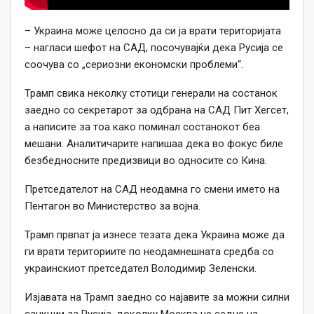
– Украина може целосно да си ја врати територијата
– нагласи шефот на САД, посочувајќи дека Русија се
соочува со „сериозни економски проблеми“.
Трамп свика неколку стотици генерали на состанок
заедно со секретарот за одбрана на САД Пит Хегсет,
а написите за тоа како поминал состанокот беа
мешани. Аналитичарите напишаа дека во фокус биле
безбедносните предизвици во односите со Кина.
Претседателот на САД неодамна го смени името на
Пентагон во Министерство за војна.
Трамп првпат ја изнесе тезата дека Украина може да
ги врати териториите по неодамнешната средба со
украинскиот претседател Володимир Зеленски.
Изјавата на Трамп заедно со најавите за можни силни
санкции за Русија, доколку Москва не седне на