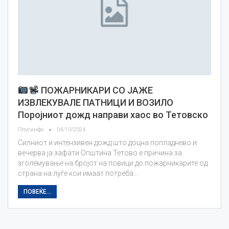
ПОЖАРНИКАРИ СО ЈАЖЕ
ИЗВЛЕКУВАЛЕ ПАТНИЦИ И ВОЗИЛО
Поројниот дожд направи хаос во Тетовско
Плусинфо
04/10/2024
Силниот и интензивен дожд што доцна попладнево и
вечерва ја зафати Општина Тетово е причина за
зголемување на бројот на повици до пожарникарите од
страна на луѓе кои имаат потреба…
ПОВЕЌЕ...