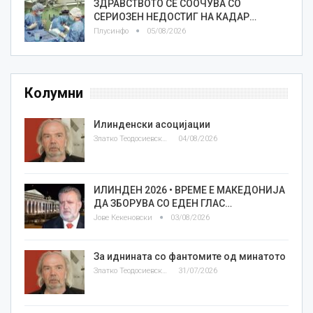
ЗДРАВСТВОТО СЕ СООЧУВА СО
СЕРИОЗЕН НЕДОСТИГ НА КАДАР…
Плусинфо
05/08/2026
Колумни
Илинденски асоцијации
Златко Теодосиевски
04/08/2026
ИЛИНДЕН 2026 • ВРЕМЕ Е МАКЕДОНИЈА
ДА ЗБОРУВА СО ЕДЕН ГЛАС…
Јове Кекеновски
03/08/2026
За иднината со фантомите од минатото
Златко Теодосиевски
31/07/2026