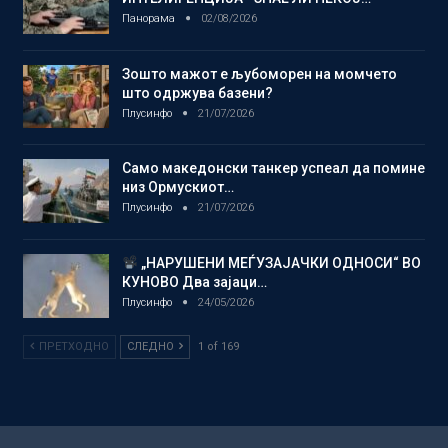
Панорама
02/08/2026
Зошто мажот е љубоморен на момчето
што одржува базени?
Плусинфо
21/07/2026
Само македонски танкер успеал да помине
низ Ормускиот…
Плусинфо
21/07/2026
„НАРУШЕНИ МЕЃУЗАЈАЧКИ ОДНОСИ“ ВО
КУНОВО Два зајаци…
Плусинфо
24/05/2026
ПРЕТХОДНО
СЛЕДНО
1 of 169