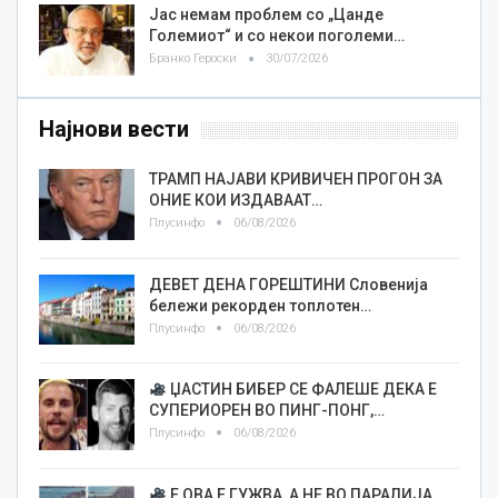
Јас немам проблем со „Цанде
Големиот“ и со некои поголеми…
Бранко Героски
30/07/2026
Најнови вести
ТРАМП НАЈАВИ КРИВИЧЕН ПРОГОН ЗА
ОНИЕ КОИ ИЗДАВААТ…
Плусинфо
06/08/2026
ДЕВЕТ ДЕНА ГОРЕШТИНИ Словенија
бележи рекорден топлотен…
Плусинфо
06/08/2026
ЏАСТИН БИБЕР СЕ ФАЛЕШЕ ДЕКА Е
СУПЕРИОРЕН ВО ПИНГ-ПОНГ,…
Плусинфо
06/08/2026
Е ОВА Е ГУЖВА, А НЕ ВО ПАРАЛИЈА