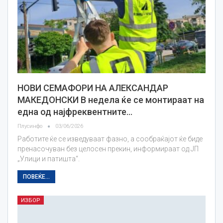
НОВИ СЕМАФОРИ НА АЛЕКСАНДАР
МАКЕДОНСКИ В недела ќе се монтираат на
една од најфреквентните…
Плусинфо
03/06/2026
Работите ќе се изведуваат фазно, а сообраќајот ќе биде
пренасочуван без целосен прекин, информираат од ЈП
„Улици и патишта“.
ПОВЕЌЕ...
ИЗБОР