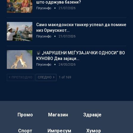
што одржува базени?
Плусинфо
21/07/2026
Само македонски танкер успеал да помине
низ Ормускиот…
Плусинфо
21/07/2026
„НАРУШЕНИ МЕЃУЗАЈАЧКИ ОДНОСИ“ ВО
КУНОВО Два зајаци…
Плусинфо
24/05/2026
ПРЕТХОДНО
СЛЕДНО
1 of 169
Промо
Магазин
Здравје
Спорт
Импресум
Хумор