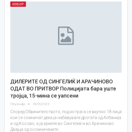
ИЗБОР
ДИЛЕРИТЕ ОД СИНГЕЛИЌ И АРАЧИНОВО
ОДАТ ВО ПРИТВОР Полицијата бара уште
тројца, 15-мина се уапсени
Плусинфо
18/05/2023
Според Обвинителството, под истрага се вкупно 18 лица
кои се сомничат дека ја набавувале дрогата од Албанија
и од Косово, а ја криеле во Сингелиќ и во Арачиново.
Двајца од осомничените…