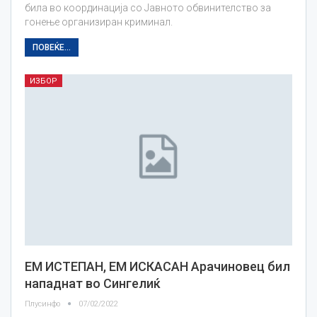
била во координација со Јавното обвинителство за
гонење организиран криминал.
ПОВЕЌЕ...
ИЗБОР
ЕМ ИСТЕПАН, ЕМ ИСКАСАН Арачиновец бил
нападнат во Сингелиќ
Плусинфо
07/02/2022