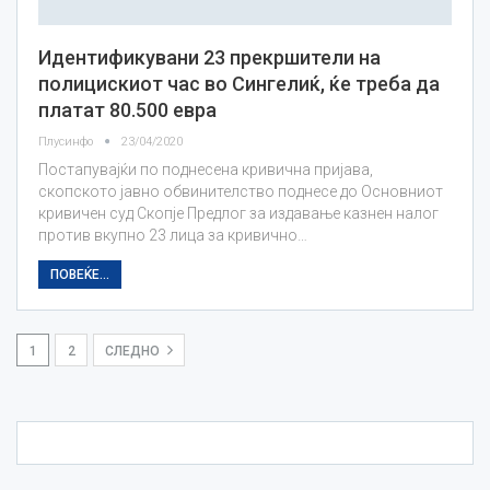
Идентификувани 23 прекршители на
полицискиот час во Сингелиќ, ќе треба да
платат 80.500 евра
Плусинфо
23/04/2020
Постапувајќи по поднесена кривична пријава,
скопското јавно обвинителство поднесе до Основниот
кривичен суд Скопје Предлог за издавање казнен налог
против вкупно 23 лица за кривично…
ПОВЕЌЕ...
1
2
СЛЕДНО