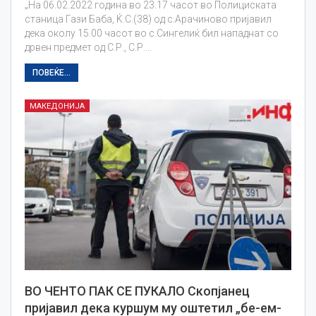
„На 06.02.2022 година во 23.17 часот во Полициската
станица Гази Баба, Ќ.С.(38) од с.Арачиново пријавил
дека околу 15.00 часот во с.Сингелиќ бил нападнат со
дрвен предмет од С.Р., С.Р.…
ПОВЕЌЕ...
МАКЕДОНИЈА
ВО ЧЕНТО ПАК СЕ ПУКАЛО Скопјанец
пријавил дека куршум му оштетил „бе-ем-