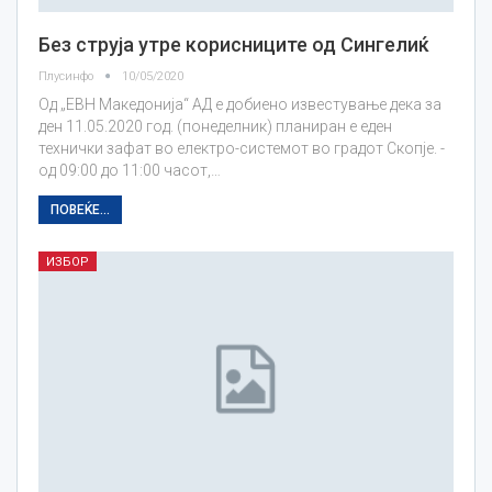
Без струја утре корисниците од Сингелиќ
Плусинфо
10/05/2020
Од „ЕВН Македонија“ АД е добиено известување дека за
ден 11.05.2020 год. (понеделник) планиран е еден
технички зафат во електро-системот во градот Скопје. -
од 09:00 до 11:00 часот,…
ПОВЕЌЕ...
ИЗБОР