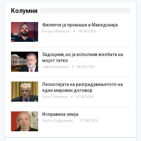
Колумни
Филипче ја промаши и Македонија
Богдан Илиевски
09/08/2026
Задоцнив, но ја исполнив желбата на
мојот татко
Јове Кекеновски
08/08/2026
Леснотијата на разградувањетото на
еден мировен договор
Азис Положани
07/08/2026
Исправена земја
Златко Теодосиевски
07/08/2026