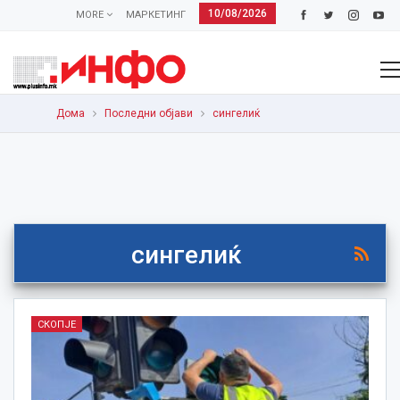
10/08/2026
MORE
МАРКЕТИНГ
Дома
Последни објави
сингелиќ
сингелиќ
СКОПЈЕ