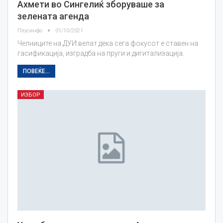
Ахмети во Сингелиќ зборуваше за
зелената агенда
Плусинфо
01/10/2021
Челниците на ДУИ велат дека сега фокусот е ставен на
гасификација, изградба на пруги и дигитализација.
ПОВЕЌЕ...
ИЗБОР