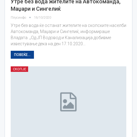
Утре без вода жителите на Автокоманда,
Маџари и Сингелиќ
Плусинфо
16/10/2020
Утре без вода ќе останат жителите на скопските населби
Автокоманда, Маџари и Сингелиќ, информираше
Владата. „Од ЈП Водовод и Канализација добивме
известување дека на ден 17.10.2020…
ПОВЕЌЕ...
СКОПЈЕ