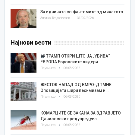
За иднината со фантомите од минатото
Златко Теодосиевски
31/07/2026
Најнови вести
ТРАМП ОТКРИ ШТО ЈА „УБИВА“
ЕВРОПА Европските лидери…
Плусинфо
06/08/2026
ЖЕСТОК НАПАД ОД ВМРО-ДПМНЕ
Опозицијата шири песимизам и…
Плусинфо
06/08/2026
КОМАРЦИТЕ СЕ ЗАКАНА ЗА ЗДРАВЈЕТО
Даниловски предупредува…
Плусинфо
06/08/2026