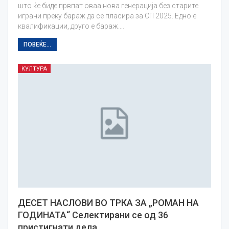
што ќе биде првпат оваа нова генерација без старите
играчи преку бараж да се пласира за СП 2025. Едно е
квалификации, друго е бараж.…
ПОВЕЌЕ...
КУЛТУРА
ДЕСЕТ НАСЛОВИ ВО ТРКА ЗА „РОМАН НА
ГОДИНАТА“ Селектирани се oд 36
пристигнати дела