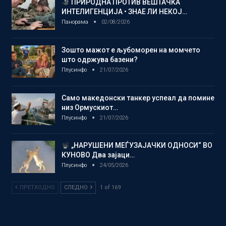
ПРИРОДНА ПРОТИВ ВЕШТАЧКА
ИНТЕЛИГЕНЦИЈА • ЗНАЕ ЛИ НЕКОЈ…
Панорама
02/08/2026
Зошто мажот е љубоморен на момчето
што одржува базени?
Плусинфо
21/07/2026
Само македонски танкер успеал да помине
низ Ормускиот…
Плусинфо
21/07/2026
„НАРУШЕНИ МЕЃУЗАЈАЧКИ ОДНОСИ“ ВО
КУНОВО Два зајаци…
Плусинфо
24/05/2026
ПРЕТХОДНО
СЛЕДНО
1 of 169