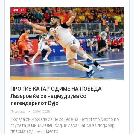
ИЗБОР
ПРОТИВ КАТАР ОДИМЕ НА ПОБЕДА
Лазаров ќе се надмудрува со
легендарниот Вујо
Плусинфо
23/01/2025
Победа би можела да нè донесе на четвртото место во
групата, а минимален бод ни дава шанса за подобар
пласман од 19-21 место.