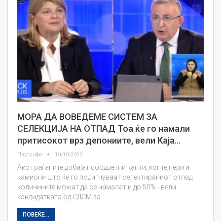
МОРА ДА ВОВЕДЕМЕ СИСТЕМ ЗА
СЕЛЕКЦИЈА НА ОТПАД Тоа ќе го намали
притисокот врз депониите, вели Каја…
Плусинфо
10/10/2025
Ако граѓаните добијат соодветни канти, контејнери и
камиони што ќе го подигнуваат селектираниот отпад,
количините можат да се намалат и до 50% - вели
кандидатката од СДСМ за…
ПОВЕЌЕ...