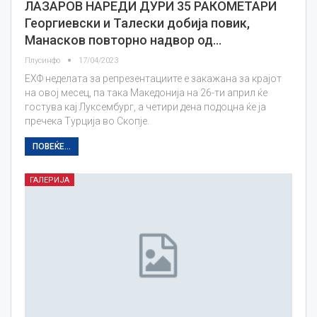
ЛАЗАРОВ НАРЕДИ ДУРИ 35 РАКОМЕТАРИ
Георгиевски и Талески добија повик,
Манасков повторно надвор од…
Плусинфо
17/04/2023
ЕХФ неделата за репрезентациите е закажана за крајот
на овој месец, па така Македонија на 26-ти април ќе
гостува кај Луксембург, а четири дена подоцна ќе ја
пречека Турција во Скопје.
ПОВЕЌЕ...
ГАЛЕРИЈА