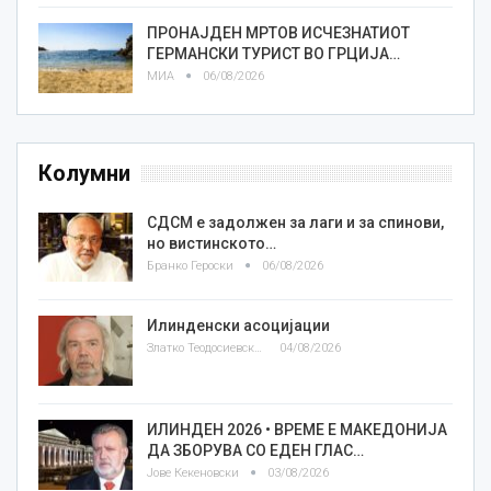
ПРОНАЈДЕН МРТОВ ИСЧЕЗНАТИОТ
ГЕРМАНСКИ ТУРИСТ ВО ГРЦИЈА…
МИА
06/08/2026
Колумни
СДСМ е задолжен за лаги и за спинови,
но вистинското…
Бранко Героски
06/08/2026
Илинденски асоцијации
Златко Теодосиевски
04/08/2026
ИЛИНДЕН 2026 • ВРЕМЕ Е МАКЕДОНИЈА
ДА ЗБОРУВА СО ЕДЕН ГЛАС…
Јове Кекеновски
03/08/2026