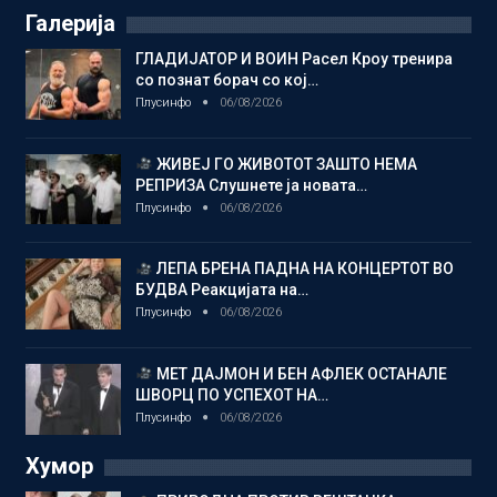
Галерија
ГЛАДИЈАТОР И ВОИН Расел Кроу тренира
со познат борач со кој…
Плусинфо
06/08/2026
ЖИВЕЈ ГО ЖИВОТОТ ЗАШТО НЕМА
РЕПРИЗА Слушнете ја новата…
Плусинфо
06/08/2026
ЛЕПА БРЕНА ПАДНА НА КОНЦЕРТОТ ВО
БУДВА Реакцијата на…
Плусинфо
06/08/2026
МЕТ ДАЈМОН И БЕН АФЛЕК ОСТАНАЛЕ
ШВОРЦ ПО УСПЕХОТ НА…
Плусинфо
06/08/2026
Хумор