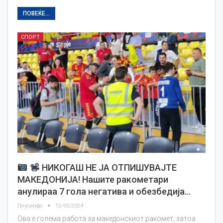
ПОВЕЌЕ...
СПОРТ
НИКОГАШ НЕ ЈА ОТПИШУВАЈТЕ
МАКЕДОНИЈА! Нашите ракометари
анулираа 7 гола негатива и обезбедија…
Плусинфо
12/05/2024
Ова е голема работа за македонскиот ракомет, затоа