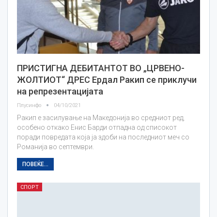
ПРИСТИГНА ДЕБИТАНТОТ ВО „ЦРВЕНО-
ЖОЛТИОТ“ ДРЕС Ердал Ракип се приклучи
на репрезентацијата
Плусинфо
04/10/2021
Ракип е засилување на Македонија во средниот ред,
особено откако Енис Барди отпадна од списокот
поради повредата која ја здоби на последниот меч со
Романија во септември.
ПОВЕЌЕ...
СПОРТ