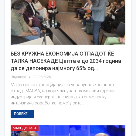
БЕЗ КРУЖНА ЕКОНОМИЈА ОТПАДОТ ЌЕ
ТАЛКА НАСЕКАДЕ Целта е до 2034 година
да се депонира најмногу 65% од…
Плусинфо
20/05/2026
Македонската асоцијација за управување со цврст
отпад - МАСВА, во која членуваат компании од оваа
индустрија и експерти, апелира дека само преку
интензивна соработка помеѓу сите…
ПОВЕЌЕ...
МАКЕДОНИЈА