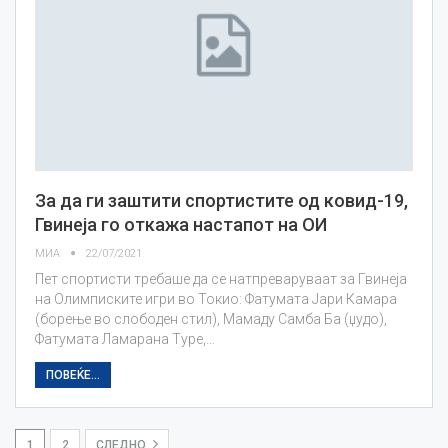
За да ги заштити спортистите од ковид-19,
Гвинеја го откажа настапот на ОИ
МИА
22/07/2021
Пет спортисти требаше да се натпреваруваат за Гвинеја
на Олимписките игри во Токио: Фатумата Јари Камара
(борење во слободен стил), Мамаду Самба Ба (џудо),
Фатумата Ламарана Туре,…
ПОВЕЌЕ...
1
2
СЛЕДНО