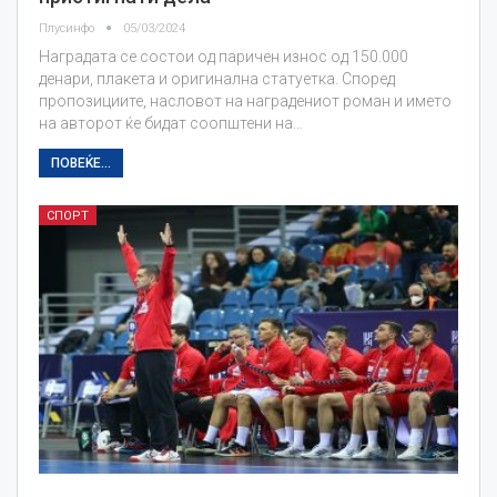
Плусинфо
05/03/2024
Наградата се состои од паричен износ од 150.000
денари, плакета и оригинална статуетка. Според
пропозициите, насловот на наградениот роман и името
на авторот ќе бидат соопштени на…
ПОВЕЌЕ...
СПОРТ