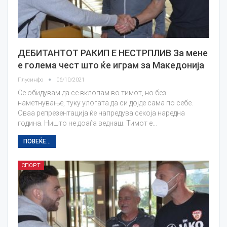
ДЕБИТАНТОТ РАКИП Е НЕСТРПЛИВ За мене
е голема чест што ќе играм за Македонија
Плусинфо
06/10/2021
Се обидувам да се вклопам во тимот, но без
наметнување, туку улогата да си дојде сама по себе.
Оваа репрезентација ќе напредува секоја наредна
година. Ништо не доаѓа веднаш. Тимот е…
ПОВЕЌЕ...
СПОРТ