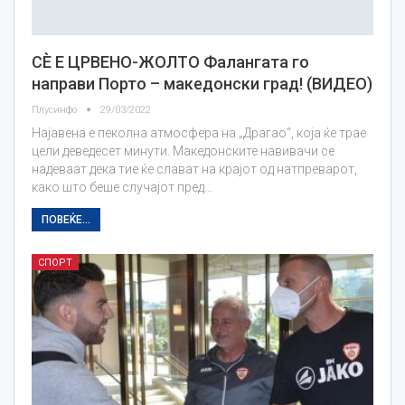
СЀ Е ЦРВЕНО-ЖОЛТО Фалангата го
направи Порто – македонски град! (ВИДЕО)
Плусинфо
29/03/2022
Најавена е пеколна атмосфера на „Драгао“, која ќе трае
цели деведесет минути. Македонските навивачи се
надеваат дека тие ќе слават на крајот од натпреварот,
како што беше случајот пред…
ПОВЕЌЕ...
СПОРТ