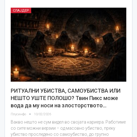
СЛАЈДЕР
РИТУАЛНИ УБИСТВА, САМОУБИСТВА ИЛИ
НЕШТО УШТЕ ПОЛОШО? Твин Пикс може
вода да му носи на злосторството…
Плусинфо
10/02/2026
Вакво нешто не сум видел во својата кариера. Работиме
со сите можни верзии – од масовно убиство, преку
убиство проследено со самоубиство, до групно