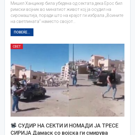
Мишел Ханцикер била убедена од сектата дека Ерос бил
римски војник во минатиот живот кој ја осудил на
сиромаштија, поради што на крајот ги избрала „Воините
на светлината“ наместо својот…
ПОВЕЌЕ...
СВЕТ
СУДИР НА СЕКТИ И НОМАДИ ЈА ТРЕСЕ
СИРИЈА Дамаск со војска ги смирува