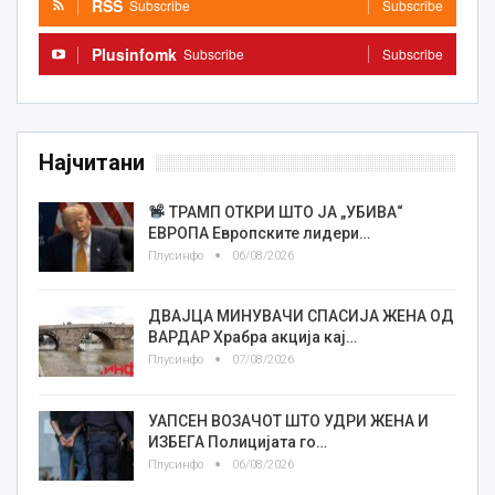
RSS
Subscribe
Subscribe
Plusinfomk
Subscribe
Subscribe
Најчитани
ТРАМП ОТКРИ ШТО ЈА „УБИВА“
ЕВРОПА Европските лидери…
Плусинфо
06/08/2026
ДВАЈЦА МИНУВАЧИ СПАСИЈА ЖЕНА ОД
ВАРДАР Храбра акција кај…
Плусинфо
07/08/2026
УАПСЕН ВОЗАЧОТ ШТО УДРИ ЖЕНА И
ИЗБЕГА Полицијата го…
Плусинфо
06/08/2026