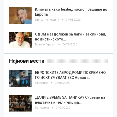
Климата како безбедносно прашање во
Европа
Ивица Челиковиќ
07/08/2026
СДСМ е задолжен за лаги и за спинови,
но вистинското…
Бранко Героски
06/08/2026
Најнови вести
ЕВРОПСКИТЕ АЕРОДРОМИ ПОВРЕМЕНО
ГО ИСКЛУЧУВААТ ЕЕС Новиот…
Плусинфо
07/08/2026
ДАЛИ Е ВРЕМЕ ЗА ПАНИКА? Системи на
вештачка интелигенција…
Панорама
07/08/2026