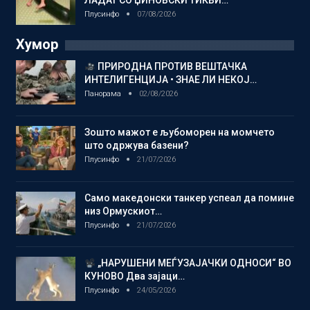
Плусинфо
07/08/2026
Хумор
ПРИРОДНА ПРОТИВ ВЕШТАЧКА
ИНТЕЛИГЕНЦИЈА • ЗНАЕ ЛИ НЕКОЈ…
Панорама
02/08/2026
Зошто мажот е љубоморен на момчето
што одржува базени?
Плусинфо
21/07/2026
Само македонски танкер успеал да помине
низ Ормускиот…
Плусинфо
21/07/2026
„НАРУШЕНИ МЕЃУЗАЈАЧКИ ОДНОСИ“ ВО
КУНОВО Два зајаци…
Плусинфо
24/05/2026