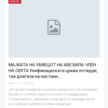
ИЗБОР
МАЈКАТА НА УБИЕЦОТ НА АБЕ БИЛА ЧЛЕН
НА СЕКТА Унификациската црква потврди,
таа доаѓала на настани…
МИА
11/07/2022
Јапонските медиуми пишуваа за верската организација
без да го спомнат нејзиното име и потврдија дека
осомничениот Јамагами сакал да ѝ се одмазди затоа
што наводно добила големи подароци…