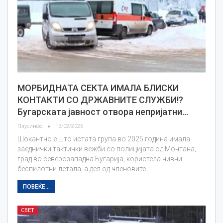
МОРБИДНАТА СЕКТА ИМАЛА БЛИСКИ
КОНТАКТИ СО ДРЖАВНИТЕ СЛУЖБИ!?
Бугарската јавност отвора непријатни…
Плусинфо
13/02/2026
Шокантно е што истата група во 2025 година имала
заеднички тактички вежби со полицијата од Монтана,
град во северозападна Бугарија, користела нивни
беспилотни летала, а дел од членовите…
ПОВЕЌЕ...
СВЕТ