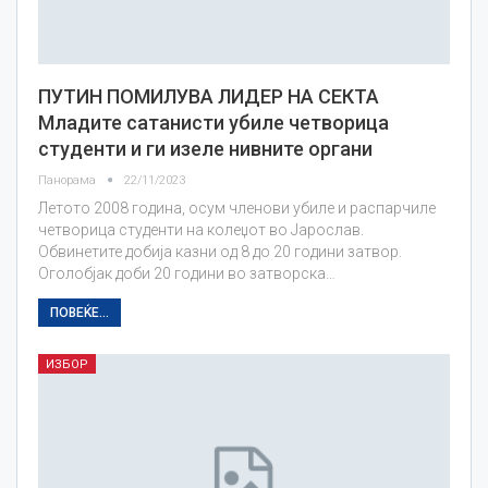
ПУТИН ПОМИЛУВА ЛИДЕР НА СЕКТА
Младите сатанисти убиле четворица
студенти и ги изеле нивните органи
Панорама
22/11/2023
Летото 2008 година, осум членови убиле и распарчиле
четворица студенти на колеџот во Јарослав.
Обвинетите добија казни од 8 до 20 години затвор.
Оголобјак доби 20 години во затворска…
ПОВЕЌЕ...
ИЗБОР