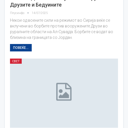
Друзите и Бедуините
Плусинфо
14/07/2025
Некои од воените сили на режимот во Сирија веќе се
вклучени во борбите против вооружените Друзи во
руралните области на Ал-Сувајда. Борбите се водат во
близина на границата со Јордан.
ПОВЕЌЕ...
СВЕТ