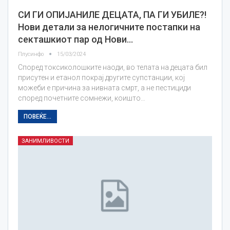
СИ ГИ ОПИЈАНИЛЕ ДЕЦАТА, ПА ГИ УБИЛЕ?!
Нови детали за нелогичните постапки на
секташкиот пар од Нови…
Плусинфо
15/03/2024
Според токсиколошките наоди, во телата на децата бил
присутен и етанол покрај другите супстанции, кој
можеби е причина за нивната смрт, а не пестициди
според почетните сомнежи, коишто…
ПОВЕЌЕ...
ЗАНИМЛИВОСТИ