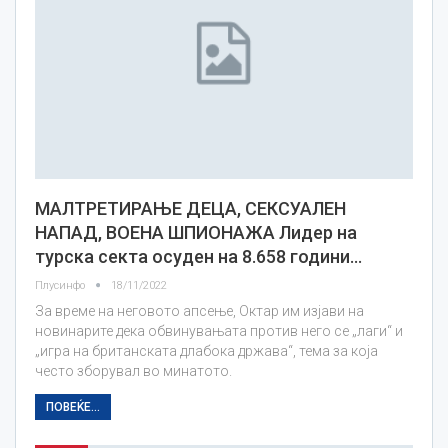
МАЛТРЕТИРАЊЕ ДЕЦА, СЕКСУАЛЕН
НАПАД, ВОЕНА ШПИОНАЖА Лидер на
турска секта осуден на 8.658 години…
Плусинфо
18/11/2022
За време на неговото апсење, Октар им изјави на
новинарите дека обвинувањата против него се „лаги“ и
„игра на британската длабока држава“, тема за која
често зборувал во минатото.
ПОВЕЌЕ...