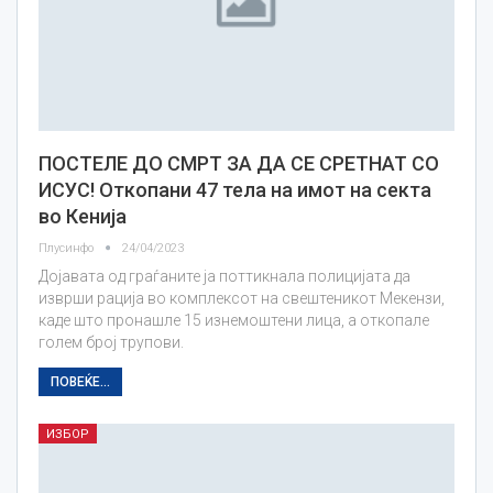
ПОСТЕЛЕ ДО СМРТ ЗА ДА СЕ СРЕТНАТ СО
ИСУС! Откопани 47 тела на имот на секта
во Кенија
Плусинфо
24/04/2023
Дојавата од граѓаните ја поттикнала полицијата да
изврши рација во комплексот на свештеникот Мекензи,
каде што пронашле 15 изнемоштени лица, а откопале
голем број трупови.
ПОВЕЌЕ...
ИЗБОР