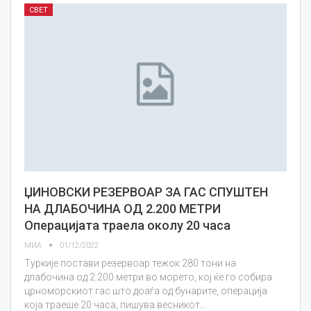
СВЕТ
ЏИНОВСКИ РЕЗЕРВОАР ЗА ГАС СПУШТЕН
НА ДЛАБОЧИНА ОД 2.200 МЕТРИ
Операцијата траела околу 20 часа
МИА
01/12/2022
Туркије постави резервоар тежок 280 тони на
длабочина од 2.200 метри во морето, кој ќе го собира
црноморскиот гас што доаѓа од бунарите, операција
која траеше 20 часа, пишува весникот…