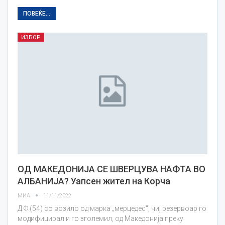
ПОВЕЌЕ...
ИЗБОР
ОД МАКЕДОНИЈА СЕ ШВЕРЦУВА НАФТА ВО
АЛБАНИЈА? Уапсен жител на Корча
МИА
11/11/2022
Д.Ф.(54) со возило од марка „мерцедес", чиј резервоар го
модифицирал и го зголемил, од Македонија преку