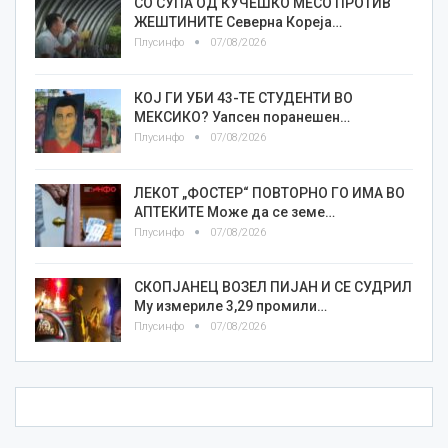
СО СУПА ОД КУЧЕШКО МЕСО ПРОТИВ
ЖЕШТИНИТЕ Северна Кореја…
Плусинфо
07/08/2026
КОЈ ГИ УБИ 43-ТЕ СТУДЕНТИ ВО
МЕКСИКО? Уапсен поранешен…
Плусинфо
07/08/2026
ЛЕКОТ „ФОСТЕР“ ПОВТОРНО ГО ИМА ВО
АПТЕКИТЕ Може да се земе…
Плусинфо
07/08/2026
СКОПЈАНЕЦ ВОЗЕЛ ПИЈАН И СЕ СУДРИЛ
Му измериле 3,29 промили…
Плусинфо
07/08/2026