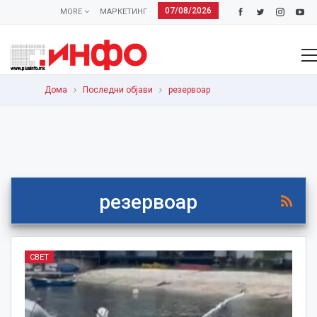
07/08/2026
MORE
МАРКЕТИНГ
Дома
Последни објави
резервоар
резервоар
СВЕТ