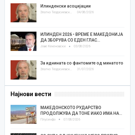
Илинденски асоцијации
Златко Теодосиевски
04/08/2026
ИЛИНДЕН 2026 • ВРЕМЕ Е МАКЕДОНИЈА
ДА ЗБОРУВА СО ЕДЕН ГЛАС…
Јове Кекеновски
03/08/2026
За иднината со фантомите од минатото
Златко Теодосиевски
31/07/2026
Најнови вести
МАКЕДОНСКОТО РУДАРСТВО
ПРОДОЛЖУВА ДА ТОНЕ ИАКО ИМА НА…
Плусинфо
07/08/2026