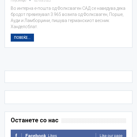
Плусинфо
02/03/2022
Во интерна е-пошта од Фолксваген САД се наведува дека
бродот превезувал 3.965 возила од Фолксваген, Порше,
Ауди и Ламборџини, пишува германскиот весник
Ханделсблат.
ПОВЕЌЕ...
Останете со нас
Facebook
Likes
Like our page