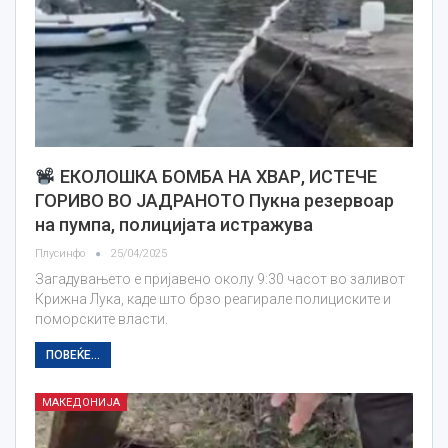
ЕКОЛОШКА БОМБА НА ХВАР, ИСТЕЧЕ
ГОРИВО ВО ЈАДРАНОТО Пукна резервоар
на пумпа, полицијата истражува
Плусинфо
25/04/2025
Загадувањето е пријавено околу 9:30 часот во заливот
Крижна Лука, каде што брзо реагирале полициските и
поморските власти.
ПОВЕЌЕ...
МАКЕДОНИЈА