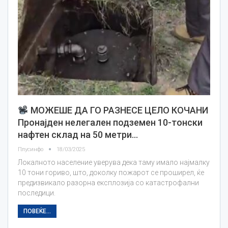
МОЖЕШЕ ДА ГО РАЗНЕСЕ ЦЕЛО КОЧАНИ
Пронајден нелегален подземен 10-тонски
нафтен склад на 50 метри…
Плусинфо
18/03/2025
Локалното население уверува дека таму имало најмалку
10 тони гориво, што, доколку пожарот се проширел, ќе
предизвикало разорна експлозија со катастрофални
последици.
ПОВЕЌЕ...