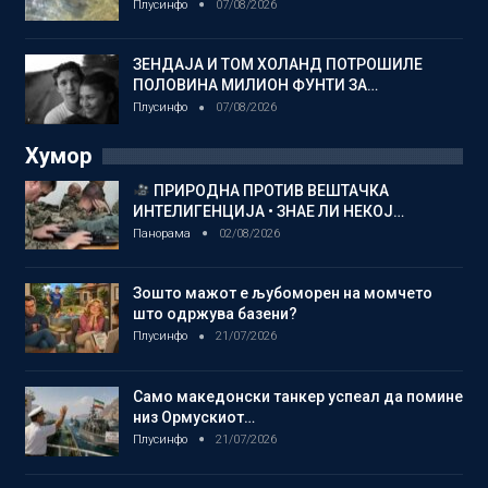
Плусинфо
07/08/2026
ЗЕНДАЈА И ТОМ ХОЛАНД ПОТРОШИЛЕ
ПОЛОВИНА МИЛИОН ФУНТИ ЗА…
Плусинфо
07/08/2026
Хумор
ПРИРОДНА ПРОТИВ ВЕШТАЧКА
ИНТЕЛИГЕНЦИЈА • ЗНАЕ ЛИ НЕКОЈ…
Панорама
02/08/2026
Зошто мажот е љубоморен на момчето
што одржува базени?
Плусинфо
21/07/2026
Само македонски танкер успеал да помине
низ Ормускиот…
Плусинфо
21/07/2026