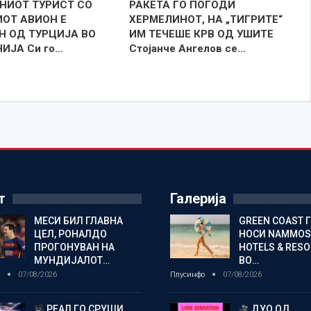
НИОТ ТУРИСТ СО
РАКЕТА ГО ПОГОДИ
ОТ АВИОН Е
ХЕРМЕЛИНОТ, НА „ТИГРИТЕ“
Н ОД ТУРЦИЈА ВО
ИМ ТЕЧЕШЕ КРВ ОД УШИТЕ
ИЈА Си го…
Стојанче Ангелов се…
т
Галерија
МЕСИ БИЛ ГЛАВНА
GREEN COAST 
ЦЕЛ, РОНАЛДО
НОСИ NAMMOS
ПРОГОНУВАН НА
HOTELS & RES
МУНДИЈАЛОТ…
ВО…
о
07/08/2026
Плусинфо
07/08/2026
РЕАЛ ГО СРУШИ
ДУО ОД