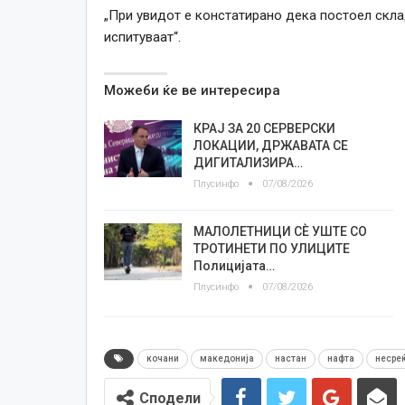
„При увидот е констатирано дека постоел склад
испитуваат“.
Можеби ќе ве интересира
КРАЈ ЗА 20 СЕРВЕРСКИ
ЛОКАЦИИ, ДРЖАВАТА СЕ
ДИГИТАЛИЗИРА…
Плусинфо
07/08/2026
МАЛОЛЕТНИЦИ СÈ УШТЕ СО
ТРОТИНЕТИ ПО УЛИЦИТЕ
Полицијата…
Плусинфо
07/08/2026
кочани
македонија
настан
нафта
несре
Сподели