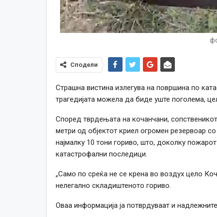
ф
Сподели
Страшна вистина излегува на површина по кат
трагедијата можела да биде уште поголема, це
Според тврдењата на кочанчани, сопственикот н
метри од објектот криел огромен резервоар со
најмалку 10 тони гориво, што, доколку пожаро
катастрофални последици.
„Само по среќа не се крена во воздух цело Ко
нелегално складиштеното гориво.
Оваа информација ја потврдуваат и надлежните,