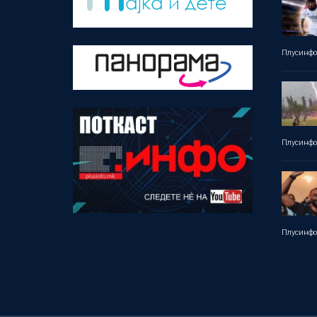
Плусинф
Плусинф
Плусинф