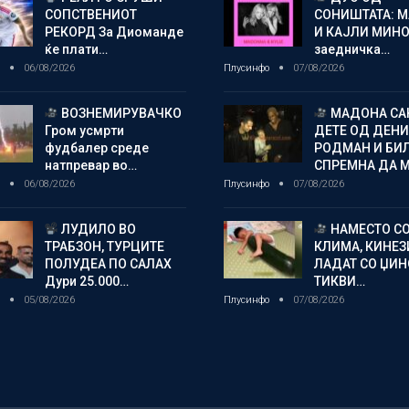
СОПСТВЕНИОТ
СОНИШТАТА: 
РЕКОРД За Диоманде
И КАЈЛИ МИНО
ќе плати…
заедничка…
о
06/08/2026
Плусинфо
07/08/2026
ВОЗНЕМИРУВАЧКО
МАДОНА СА
Гром усмрти
ДЕТЕ ОД ДЕНИ
фудбалер среде
РОДМАН И БИ
натпревар во…
СПРЕМНА ДА 
о
06/08/2026
Плусинфо
07/08/2026
ЛУДИЛО ВО
НАМЕСТО С
ТРАБЗОН, ТУРЦИТЕ
КЛИМА, КИНЕЗ
ПОЛУДЕА ПО САЛАХ
ЛАДАТ СО ЏИ
Дури 25.000…
ТИКВИ…
о
05/08/2026
Плусинфо
07/08/2026