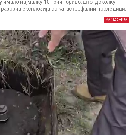
 имало најмалку 10 тони гориво, што, доколку
 разорна експлозија со катастрофални последици.
МАКЕДОНИЈА