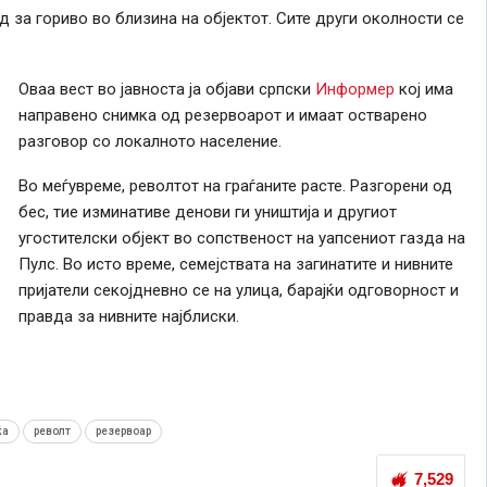
 за гориво во близина на објектот. Сите други околности се
Оваа вест во јавноста ја објави српски
Информер
кој има
направено снимка од резервоарот и имаат остварено
разговор со локалното население.
Во меѓувреме, револтот на граѓаните расте. Разгорени од
бес, тие изминативе денови ги уништија и другиот
угостителски објект во сопственост на уапсениот газда на
Пулс. Во исто време, семејствата на загинатите и нивните
пријатели секојдневно се на улица, барајќи одговорност и
правда за нивните најблиски.
ќа
револт
резервоар
7,529