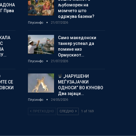
МАДОНА
љубоморен на
Г Прва
момчето што
одржува базени?
Плусинфо
21/07/2026
КАЛА
Само македонски
С
танкер успеал да
ЛА
помине низ
МУ…
Ормускиот…
Плусинфо
21/07/2026
О
„НАРУШЕНИ
ИТЕ СЕ
МЕЃУЗАЈАЧКИ
НОВСКИ
ОДНОСИ“ ВО КУНОВО
Два зајаци…
Плусинфо
24/05/2026
ПРЕТХОДНО
СЛЕДНО
1 of 169