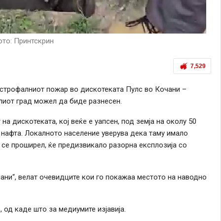
ото: Принтскрин
7,529
астрофалниот пожар во дискотеката Пулс во Кочани –
лиот град можел да биде разнесен.
а дискотеката, кој веќе е уапсен, под земја на околу 50
 нафта. Локалното население уверува дека таму имало
т се проширел, ќе предизвикало разорна експлозија со
чани“, велат очевидците кои го покажаа местото на наводно
 од каде што за медиумите изјавија.