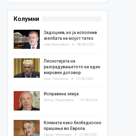
Колумни
Задоцнив, но ја исполнив
желбата на мојот татко
Јове Кекеновски
08/08/2026
Леснотијата на
разградувањетото на еден
мировен договор
Азис Положани
07/08/2026
Исправена земја
Златко Теодосиевски
07/08/2026
Климата како безбедносно
прашање во Европа
Ивица Челиковиќ
07/08/2026