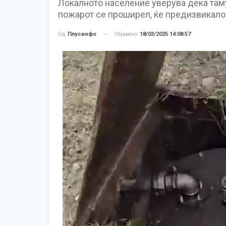
Локалното население уверува дека таму
пожарот се проширел, ќе предизвикало
Објавено
18/03/2025 14:08:57
Од
Плусинфо