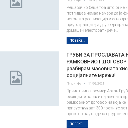
Плусинфо
13/08/2021
Решавачко беше тоа што оние к
потпишаа немаа намера да ја ф
неговата реализација и едно да
пред странците, а друго да прав
домашен електорат - рече…
ПОВЕЌЕ...
ГРУБИ ЗА ПРОСЛАВАТА 
РАМКОВНИОТ ДОГОВОР Н
разбирам масовната хис
социјалните мрежи!
Плусинфо
11/08/2021
Првиот вицепремиер Артан Груб
реакциите поради најавената п
рамковниот договор на која ќе
присуствуваат 300 гости во за
простор на два дена пред почет
ПОВЕЌЕ...