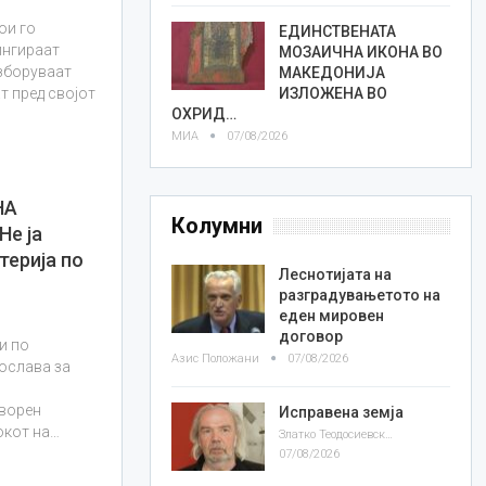
ои го
ЕДИНСТВЕНАТА
ингираат
МОЗАИЧНА ИКОНА ВО
 зборуваат
МАКЕДОНИЈА
ИЗЛОЖЕНА ВО
ат пред својот
ОХРИД…
МИА
07/08/2026
НА
Колумни
е ја
терија по
Леснотијата на
разградувањетото на
еден мировен
договор
и по
Азис Положани
07/08/2026
рослава за
творен
Исправена земја
окот на…
Златко Теодосиевски
07/08/2026