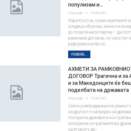
популизам и…
Плусинфо
13/08/2021
Хари Костов, освен критиките з
штедеше зборови, изнесе и конк
до политичките партии – да по
рамковен договор, но овој пат 
реформи кои би се…
ПОВЕЌЕ...
АХМЕТИ ЗА РАМКОВНИО
ДОГОВОР Трагична и за
и за Македонците ќе бе
поделбата на државата
Плусинфо
13/08/2021
Секое унапредување на јазикот 
на другиот е напредок на држава
полојална државата кон граѓан
полојални се граѓаните во држ
уште многу да…