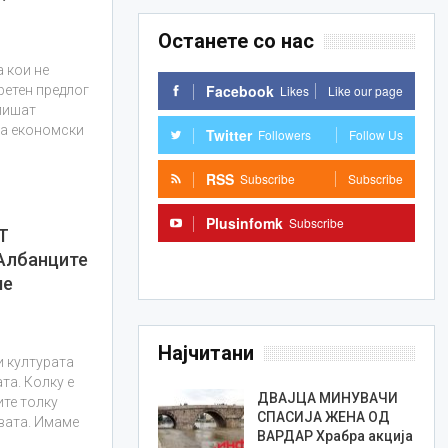
Останете со нас
а кои не
Facebook
Likes
Like our page
ретен предлог
тпишат
за економски
Twitter
Followers
Follow Us
RSS
Subscribe
Subscribe
Plusinfomk
Subscribe
Т
 Албанците
Subscribe
ше
Најчитани
и културата
та. Колку е
ДВАЈЦА МИНУВАЧИ
ите толку
СПАСИЈА ЖЕНА ОД
авата. Имаме
ВАРДАР Храбра акција