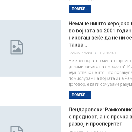
ПОВЕЌЕ...
Немаше ништо херојско 
во војната во 2001 годин
никогаш веќе да не ни с
таква…
Бранко Героски
13/08/2021
Не е неповратно минато времет
„шармирањето на омразата“. И 
единствено нешто што посакув
помислувам на војната и на Ра
договор, е да ги сочуваме разу
ПОВЕЌЕ...
Пендаровски: Рамковни
е предност, а не пречка 
развој и просперитет