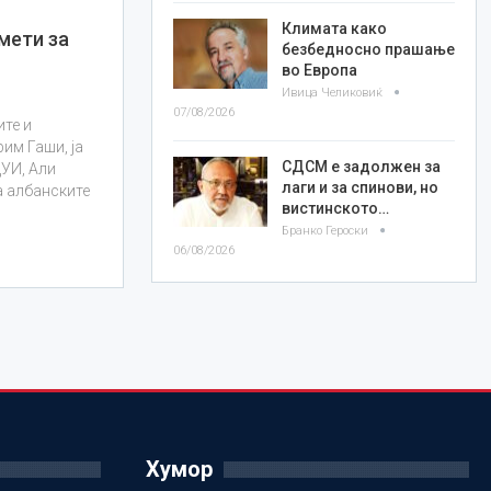
Климата како
хмети за
безбедносно прашање
во Европа
Ивица Челиковиќ
07/08/2026
ите и
им Гаши, ја
СДСМ е задолжен за
ДУИ, Али
лаги и за спинови, но
а албанските
вистинското…
Бранко Героски
06/08/2026
Хумор