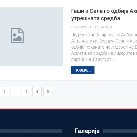
Гаши и Села го одбија А
утрешната средба
Плусинфо
12/08/2020
Лидерите на Алијанса за Албанц
Алтернатива, Зијадин Села и Афр
одбија поканата на лидерот на 
Ахмети, за средба на лидерите н
партии на 13 август.…
ПОВЕЌЕ...
1
…
3
4
5
Галерија