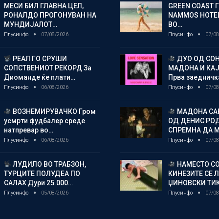
МЕСИ БИЛ ГЛАВНА ЦЕЛ,
GREEN COAST 
РОНАЛДО ПРОГОНУВАН НА
NAMMOS HOTEL
МУНДИЈАЛОТ…
ВО…
Плусинфо
07/08/2026
Плусинфо
07/08
РЕАЛ ГО СРУШИ
ДУО ОД СОН
СОПСТВЕНИОТ РЕКОРД За
МАДОНА И КА
Диоманде ќе плати…
Прва заедничк
Плусинфо
06/08/2026
Плусинфо
07/08
ВОЗНЕМИРУВАЧКО Гром
МАДОНА СА
усмрти фудбалер среде
ОД ДЕНИС РО
натпревар во…
СПРЕМНА ДА 
Плусинфо
06/08/2026
Плусинфо
07/08
ЛУДИЛО ВО ТРАБЗОН,
НАМЕСТО СО
ТУРЦИТЕ ПОЛУДЕА ПО
КИНЕЗИТЕ СЕ 
САЛАХ Дури 25.000…
ЏИНОВСКИ ТИ
Плусинфо
05/08/2026
Плусинфо
07/08