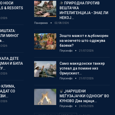
ГО НОСИ
ПРИРОДНА ПРОТИВ
S & RESORTS
ВЕШТАЧКА
ИНТЕЛИГЕНЦИЈА • ЗНАЕ ЛИ
НЕКОЈ…
/2026
Панорама
02/08/2026
ИШТАТА:
ЈЛИ МИНОГ
Зошто мажот е љубоморен
а…
на момчето што одржува
базени?
/2026
Плусинфо
21/07/2026
КАЛА ДЕТЕ
ДМАН И БИЛА
Само македонски танкер
МУ…
успеал да помине низ
Ормускиот…
/2026
Плусинфо
21/07/2026
 КЛИМА,
ЛАДАТ СО
„НАРУШЕНИ
КВИ…
МЕЃУЗАЈАЧКИ ОДНОСИ“ ВО
КУНОВО Два зајаци…
/2026
Плусинфо
24/05/2026