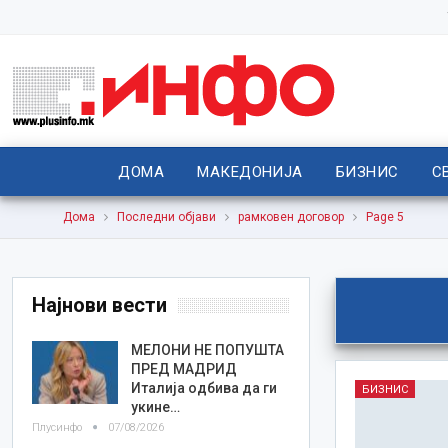
ДОМА
МАКЕДОНИЈА
БИЗНИС
С
Дома
Последни објави
рамковен договор
Page 5
Најнови вести
МЕЛОНИ НЕ ПОПУШТА
ПРЕД МАДРИД
Италија одбива да ги
БИЗНИС
укине…
Плусинфо
07/08/2026