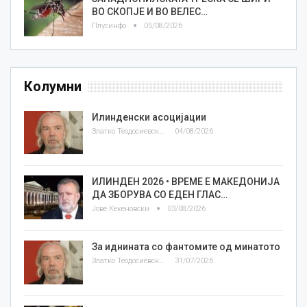
ВО СКОПЈЕ И ВО ВЕЛЕС…
Плусинфо
05/08/2026
Колумни
Илинденски асоцијации
Златко Теодосиевски
04/08/2026
ИЛИНДЕН 2026 • ВРЕМЕ Е МАКЕДОНИЈА
ДА ЗБОРУВА СО ЕДЕН ГЛАС…
Јове Кекеновски
03/08/2026
За иднината со фантомите од минатото
Златко Теодосиевски
31/07/2026