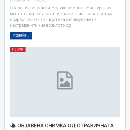
Плусинфо
17/06/2024
Според информациите од екипите што се на терен на
местото на настанот, починатите лица се на постара
возраст, во тек е акцијата за извлекување на
настраданите и на возилото од…
ПОВЕЌЕ...
ИЗБОР
ОБЈАВЕНА СНИМКА ОД СТРАВИЧНАТА