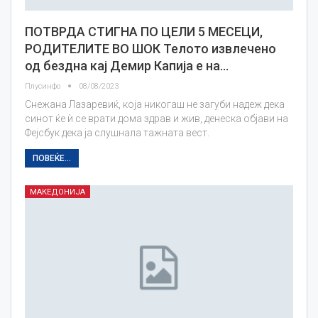
ПОТВРДА СТИГНА ПО ЦЕЛИ 5 МЕСЕЦИ,
РОДИТЕЛИТЕ ВО ШОК Телото извлечено
од бездна кај Демир Капија е на…
Плусинфо
08/08/2023
Снежана Лазаревиќ, која никогаш не загуби надеж дека
синот ќе ѝ се врати дома здрав и жив, денеска објави на
Фејсбук дека ја слушнала тажната вест.
ПОВЕЌЕ...
МАКЕДОНИЈА