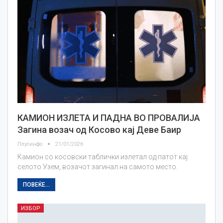
КАМИОН ИЗЛЕТА И ПАДНА ВО ПРОВАЛИЈА
Загина возач од Косово кај Деве Баир
Плусинфо
21/01/2026
Камион со косовски таблички излетал од патот кај
селото Узем, возачот загинал на самото место.
ПОВЕЌЕ...
ИЗБОР