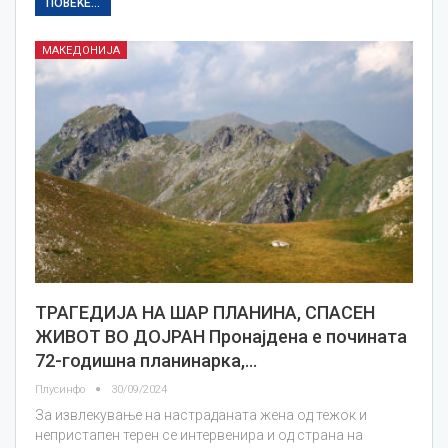
ПОВЕЌЕ...
МАКЕДОНИЈА
ТРАГЕДИЈА НА ШАР ПЛАНИНА, СПАСЕН
ЖИВОТ ВО ДОЈРАН Пронајдена е почината
72-годишна планинарка,…
Плусинфо
30/09/2024
За извлекување на настраданата жена од тежок и
непристапен терен се интервенира и од страна на