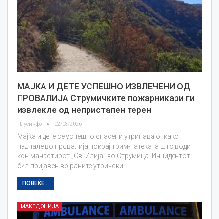
МАЈКА И ДЕТЕ УСПЕШНО ИЗВЛЕЧЕНИ ОД
ПРОВАЛИЈА Струмичките пожарникари ги
извлекле од непристапен терен
Плусинфо
02/08/2026
Мајка и дете се успешно спасени утринава откако
паднале во провалија покрај трим-патеката што води
кон манастирот „Св. Илија“ во Струмица. Инцидентот
бил пријавен во раните утрински…
ПОВЕЌЕ...
МАКЕДОНИЈА