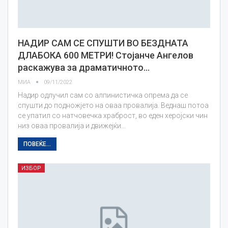
НАДИР САМ СЕ СПУШТИ ВО БЕЗДНАТА
ДЛАБОКА 600 МЕТРИ! Стојанче Ангелов
раскажува за драматичното…
МИА
09/11/2022
Надир одлучил сам со алпинистичка опрема да се
спушти до подножјето на оваа провалија. Веднаш потоа
се упатил со натчовечка храброст, во еден херојски чин
низ оваа провалија и движејќи…
ПОВЕЌЕ...
ИЗБОР