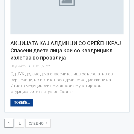
АКЦИЈАТА КАЈ АЛДИНЦИ СО СРЕЌЕН КРАЈ
Спасени двете лица кои со квадрицикл
излетаа во провалија
Плусинфо
08/11/2022
Од ЦУК додава дека спасените лица се веројатно со
скршеници, но истите предадени се на две екипи на
Итната медицински помош кои се упатија кон
медицинските центри во Скопје.
ПОВЕЌЕ...
1
2
СЛЕДНО