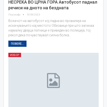
НЕСРЕЌА ВО ЦРНА ГОРА Автобусот паднал
речиси на дното на бездната
Плусинфо
19/09/2023
Возачот на автобусот кој падна во провалија на
искачувањето кај местото Обзовице при што загинаа
најмалку двајца патници е приведен во полиција, тој
рекол дека почувствувал силна болка…
ПОВЕЌЕ...
ИЗБОР