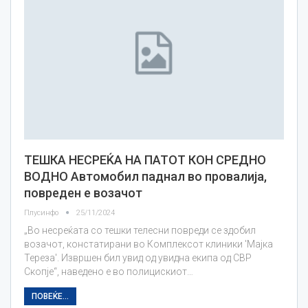
ТЕШКА НЕСРЕЌА НА ПАТОТ КОН СРЕДНО
ВОДНО Автомобил паднал во провалија,
повреден е возачот
Плусинфо
25/11/2024
„Во несреќата со тешки телесни повреди се здобил
возачот, констатирани во Комплексот клиники 'Мајка
Тереза'. Извршен бил увид од увидна екипа од СВР
Скопје“, наведено е во полицискиот…
ПОВЕЌЕ...