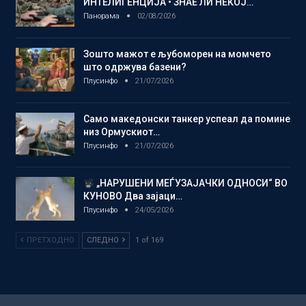
ИНТЕЛИГЕНЦИЈА • ЗНАЕ ЛИ НЕКОЈ…
Панорама
02/08/2026
Зошто мажот е љубоморен на момчето
што одржува базени?
Плусинфо
21/07/2026
Само македонски танкер успеал да помине
низ Ормускиот…
Плусинфо
21/07/2026
„НАРУШЕНИ МЕЃУЗАЈАЧКИ ОДНОСИ“ ВО
КУНОВО Два зајаци…
Плусинфо
24/05/2026
ПРЕТХОДНО
СЛЕДНО
1 of 169