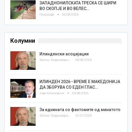
ЗАПАДНОНИЛСКАТА ТРЕСКА СЕ ШИРИ
ВО СКОПЈЕ И ВО ВЕЛЕС…
Плусинфо
05/08/2026
Колумни
Илинденски асоцијации
Златко Теодосиевски
04/08/2026
ИЛИНДЕН 2026 • ВРЕМЕ Е МАКЕДОНИЈА
ДА ЗБОРУВА СО ЕДЕН ГЛАС…
Јове Кекеновски
03/08/2026
За иднината со фантомите од минатото
Златко Теодосиевски
31/07/2026