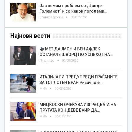
Јас немам проблем со „Цанде
Големиот“ и со некои поголеми…
Бранко Героски
30/07/2026
Најнови вести
МЕТ ДАЈМОН И БЕН АФЛЕК
ОСТАНАЛЕ ШВОРЦ ПО УСПЕХОТ НА…
Плусинфо
06/08/2026
ИТАЛИЈА ГИ ПРЕДУПРЕДИ ГРАЃАНИТЕ
ЗА ТОПЛОТЕН БРАН Ризично е…
МИА
06/08/2026
МИЦКОСКИ ОЧЕКУВА ИЗГРАДБАТА НА
ПРУГАТА КОН ДЕВЕ БАИР ДА…
МИА
06/08/2026