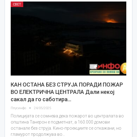
СВЕТ
КАН ОСТАНА БЕЗ СТРУЈА ПОРАДИ ПОЖАР
ВО ЕЛЕКТРИЧНА ЦЕНТРАЛА Дали некој
сакал да го саботира…
Плусинфо
24/05/2025
Полицијата се сомнева дека пожарот во централата во
општина Танерон е подметнат, а 160.000 домови
останале без струја. Кино-проекциите се откажани, но
гламурот продолжува во…