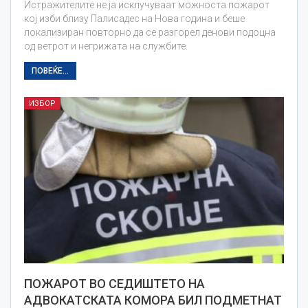
Истражителите не ја исклучуваат можноста пожарот
кој изби близу Палисадес на Нова година и беше
локализиран повторно да се разгорел денови подоцна
од ветрот и негрижата на службите.
ПОВЕЌЕ...
ИЗБОР
ПОЖАРОТ ВО СЕДИШТЕТО НА
АДВОКАТСКАТА КОМОРА БИЛ ПОДМЕТНАТ