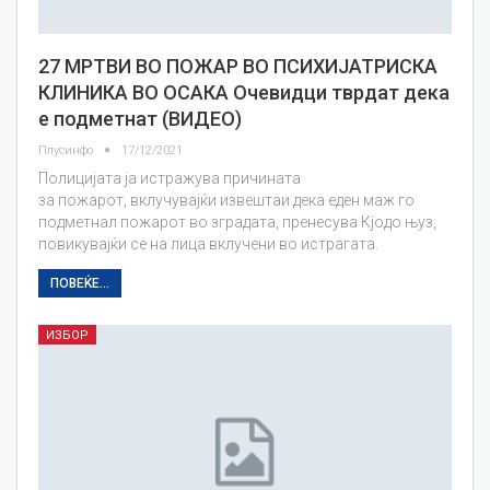
27 МРТВИ ВО ПОЖАР ВО ПСИХИЈАТРИСКА
КЛИНИКА ВО ОСАКА Очевидци тврдат дека
е подметнат (ВИДЕО)
Плусинфо
17/12/2021
Полицијата ја истражува причината
за пожарот, вклучувајќи извештаи дека еден маж го
подметнал пожарот во зградата, пренесува Кјодо њуз,
повикувајќи се на лица вклучени во истрагата.
ПОВЕЌЕ...
ИЗБОР