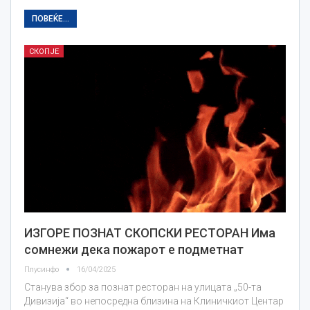
ПОВЕЌЕ...
СКОПЈЕ
ИЗГОРЕ ПОЗНАТ СКОПСКИ РЕСТОРАН Има
сомнежи дека пожарот е подметнат
Плусинфо
16/04/2025
Станува збор за познат ресторан на улицата „50-та
Дивизија“ во непосредна близина на Клиничкиот Центар