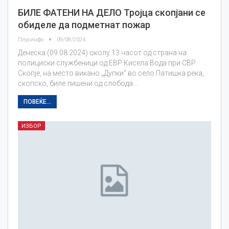
БИЛЕ ФАТЕНИ НА ДЕЛО Тројца скопјани се
обиделе да подметнат пожар
Плусинфо
09/08/2024
Денеска (09.08.2024) околу 13 часот од страна на
полициски службеници од ЕВР Кисела Вода при СВР
Скопје, на место викано „Дупки" во село Патишка река,
скопско, биле лишени од слобода…
ПОВЕЌЕ...
ИЗБОР