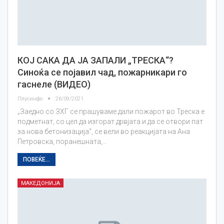
КОЈ САКА ДА ЈА ЗАПАЛИ „ТРЕСКА“?
Синоќа се појавил чад, пожарникари го
гаснеле (ВИДЕО)
Плусинфо
26/09/2021
„Заедно со ЗХГ се прашуваме дали пожарот во Треска е
подметнат, со цел да изгорат дрвјата и да се отвори пат
за нова бетонизација“, се вели во реакцијата на Ана
Петровска, поранешната,…
ПОВЕЌЕ...
МАКЕДОНИЈА