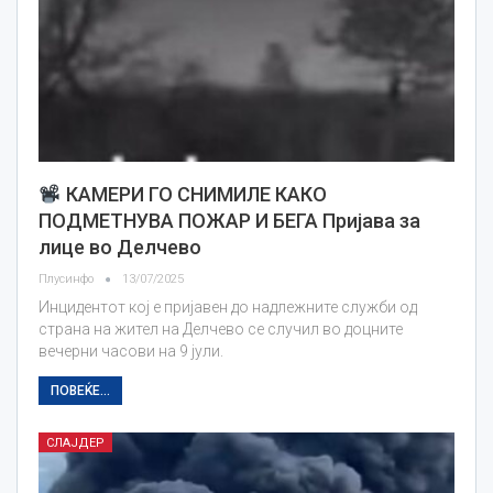
КАМЕРИ ГО СНИМИЛЕ КАКО
ПОДМЕТНУВА ПОЖАР И БЕГА Пријава за
лице во Делчево
Плусинфо
13/07/2025
Инцидентот кој е пријавен до надлежните служби од
страна на жител на Делчево се случил во доцните
вечерни часови на 9 јули.
ПОВЕЌЕ...
СЛАЈДЕР