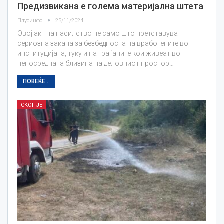
Предизвикана е голема материјална штета
Плусинфо
25/11/2024
Овој акт на насилство не само што претставува
сериозна закана за безбедноста на вработените во
институцијата, туку и на граѓаните кои живеат во
непосредната близина на деловниот простор…
ПОВЕЌЕ...
СКОПЈЕ