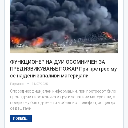
ФУНКЦИОНЕР НА ДУИ ОСОМНИЧЕН ЗА
ПРЕДИЗВИКУВАЊЕ ПОЖАР При претрес му
се најдени запаливи материјали
Плусинфо
11/07/2025
Според неофицијални информации, при претресот биле
пронајдени пиротехника и други запаливи материјали, а
воедно му бил одземен и мобилниот телефон, со цел да
се вештачи.
ПОВЕЌЕ...