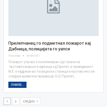
Прилепчанец го подметнал пожарот кај
Дабница, полицијата го уапси
Плусинфо
06/08/2021
Пожарот утрово е локализиран од страна на
противпожарната единица од Прилеп, а приведениот
М.Е. е задржан во полициска станица и против него ќе
следува кривична пријава до ОЈО Прилеп,…
ПОВЕЌЕ...
1
2
СЛЕДНО