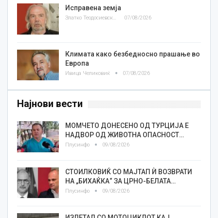
Исправена земја
Златко Теодосиевски
07/08/2026
Климата како безбедносно прашање во
Европа
Ивица Челиковиќ
07/08/2026
Најнови вести
МОМЧЕТО ДОНЕСЕНО ОД ТУРЦИЈА Е
НАДВОР ОД ЖИВОТНА ОПАСНОСТ…
Плусинфо
09/08/2026
СТОИЛКОВИЌ СО МАЈТАП Ѝ ВОЗВРАТИ
НА „БИХАЌКА“ ЗА ЦРНО-БЕЛАТА…
Плусинфо
09/08/2026
ИЗЛЕТАЛ СО МОТОЦИКЛОТ КАЈ