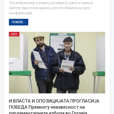
Тие избраа мир и развој на земјата, како и нејзина
светла, европска иднина, рече Кобахиѕе на прес-
конференција.
ПОВЕЌЕ...
СВЕТ
И ВЛАСТА И ОПОЗИЦИЈАТА ПРОГЛАСИЈА
ПОБЕДА Премногу неизвесност на
парламентарните избори во Грузија