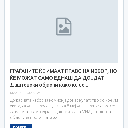
ГРАЃАНИТЕ ЌЕ ИМААТ ПРАВО НА ИЗБОР, НО
ЌЕ МОЖАТ САМО ЕДНАШ ДА ДОЈДАТ
Даштевски објасни како ќе се…
МИА
30/04/2024
Државната изборна комисија донесе упатство со кое им
укажува на гласачите дека на 8 мај на гласање ќе може
да излезат само еднаш. Даштевски за МИА детално ја
објаснува постапката за…
ПОВЕЌЕ...