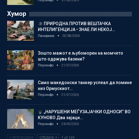
Плусинфо
07/08/2026
Хумор
ПРИРОДНА ПРОТИВ ВЕШТАЧКА
ИНТЕЛИГЕНЦИЈА • ЗНАЕ ЛИ НЕКОЈ…
Панорама
02/08/2026
Зошто мажот е љубоморен на момчето
што одржува базени?
Плусинфо
21/07/2026
Само македонски танкер успеал да помине
низ Ормускиот…
Плусинфо
21/07/2026
„НАРУШЕНИ МЕЃУЗАЈАЧКИ ОДНОСИ“ ВО
КУНОВО Два зајаци…
Плусинфо
24/05/2026
ПРЕТХОДНО
СЛЕДНО
1 of 169