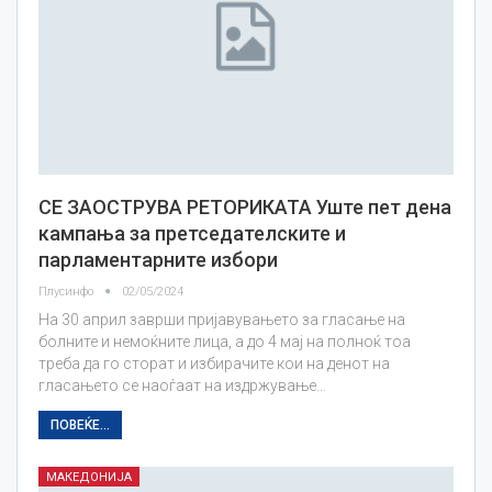
СЕ ЗАОСТРУВА РЕТОРИКАТА Уште пет дена
кампања за претседателските и
парламентарните избори
Плусинфо
02/05/2024
На 30 април заврши пријавувањето за гласање на
болните и немоќните лица, а до 4 мај на полноќ тоа
треба да го сторат и избирачите кои на денот на
гласањето се наоѓаат на издржување…
ПОВЕЌЕ...
МАКЕДОНИЈА