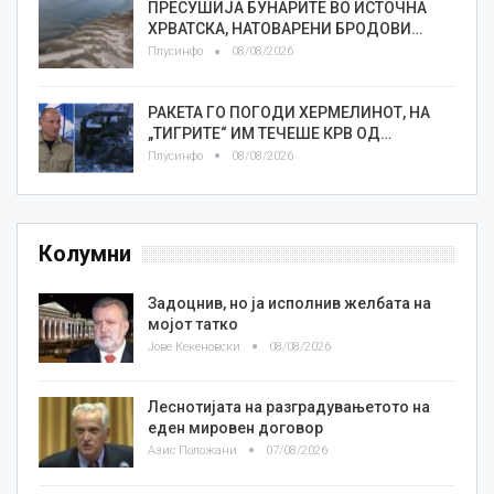
ПРЕСУШИЈА БУНАРИТЕ ВО ИСТОЧНА
ХРВАТСКА, НАТОВАРЕНИ БРОДОВИ…
Плусинфо
08/08/2026
РАКЕТА ГО ПОГОДИ ХЕРМЕЛИНОТ, НА
„ТИГРИТЕ“ ИМ ТЕЧЕШЕ КРВ ОД…
Плусинфо
08/08/2026
Колумни
Задоцнив, но ја исполнив желбата на
мојот татко
Јове Кекеновски
08/08/2026
Леснотијата на разградувањетото на
еден мировен договор
Азис Положани
07/08/2026