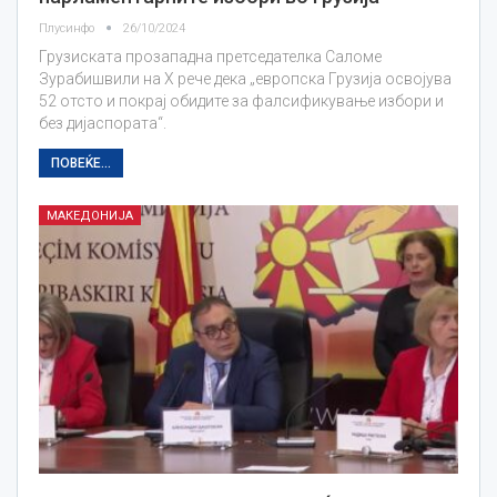
Плусинфо
26/10/2024
Грузиската прозападна претседателка Саломе
Зурабишвили на Х рече дека „европска Грузија освојува
52 отсто и покрај обидите за фалсификување избори и
без дијаспората“.
ПОВЕЌЕ...
МАКЕДОНИЈА