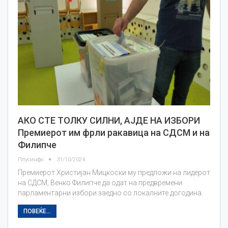
АКО СТЕ ТОЛКУ СИЛНИ, АЈДЕ НА ИЗБОРИ
Премиерот им фрли ракавица на СДСМ и на
Филипче
Плусинфо
31/10/2024
Премиерот Христијан Мицкоски му предложи на лидерот
на СДСМ, Венко Филипче да одат на предвремени
парламентарни избори заедно со локалните догодина.
ПОВЕЌЕ...