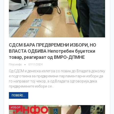
СДСМ БАРА ПРЕДВРЕМЕНИ ИЗБОРИ, НО
ВЛАСТА ОДБИВА Непотребен буџетски
товар, реагираат од ВМРО-ДПМНЕ
Плусинфо
07/11/2024
Од СДСМ и денеска излегоа со повик до Владата доколку
е подготвена за предвремени парламентарни избори да
го направат тој чекор, а од Владата одговорија дека
предвремените избори се…
ПОВЕЌЕ...
ИЗБОР