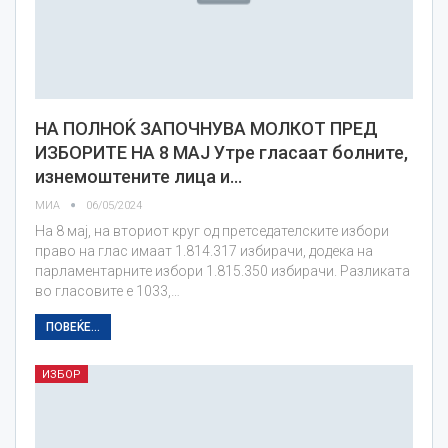
НА ПОЛНОЌ ЗАПОЧНУВА МОЛКОТ ПРЕД
ИЗБОРИТЕ НА 8 МАЈ Утре гласаат болните,
изнемоштените лица и…
МИА
06/05/2024
На 8 мај, на вториот круг од претседателските избори
право на глас имаат 1.814.317 избирачи, додека на
парламентарните избори 1.815.350 избирачи. Разликата
во гласовите е 1033,…
ПОВЕЌЕ...
ИЗБОР