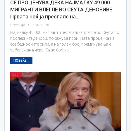
СЕ ПРОЦЕНУВА ДЕКА НАЈМАЛКУ 49.000
МИГРАНТИ ВЛЕГЛЕ ВО СЕУТА ДЕНОВИВЕ
Првата ноќ ја преспале на…
Плусинфо
31/07/2026
Најмалку 49.000 мигранти нелегално влегле во Сеута во
последните денови, покажува првичната проценка на
безбедносните сили, а најголем број преминувања е
забележан вчера. Оваа бројка…
ПОВЕЌЕ...
СВЕТ