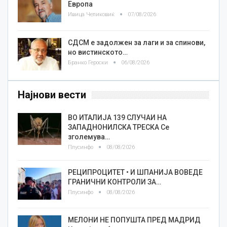
Европа
Ивица Челиковиќ
07/08/2026
СДСМ е задолжен за лаги и за спинови,
но вистинското…
Бранко Героски
06/08/2026
Најнови вести
ВО ИТАЛИЈА 139 СЛУЧАИ НА
ЗАПАДНОНИЛСКА ТРЕСКА Се
зголемува…
Плусинфо
08/08/2026
РЕЦИПРОЦИТЕТ • И ШПАНИЈА ВОВЕДЕ
ГРАНИЧНИ КОНТРОЛИ ЗА…
Плусинфо
08/08/2026
МЕЛОНИ НЕ ПОПУШТА ПРЕД МАДРИД