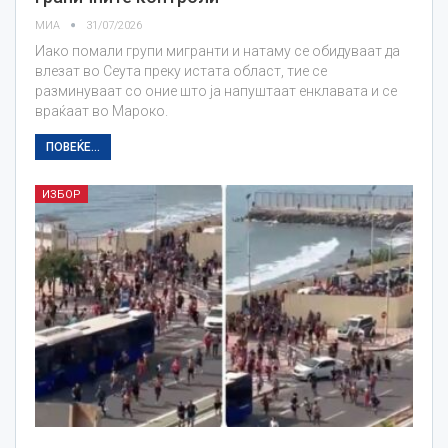
МИА
31/07/2026
Иако помали групи мигранти и натаму се обидуваат да
влезат во Сеута преку истата област, тие се
разминуваат со оние што ја напуштаат енклавата и се
враќаат во Мароко.
ПОВЕЌЕ...
ИЗБОР