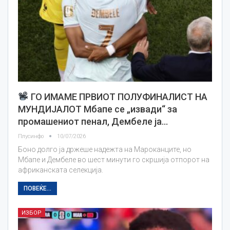
ГО ИМАМЕ ПРВИОТ ПОЛУФИНАЛИСТ НА
МУНДИЈАЛОТ Мбапе се „извади“ за
промашениот пенал, Дембеле ја…
Плусинфо
10/07/2026
Боно долго ја држеше надежта на Мароканците, но
Мбапе и Дембеле во шест минути го скршија отпорот на
африканската селекција.
ПОВЕЌЕ...
ИЗБОР