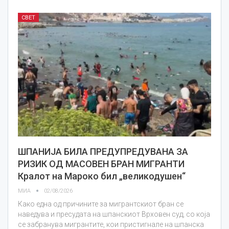
СВЕТ
ШПАНИЈА БИЛА ПРЕДУПРЕДУВАНА ЗА
РИЗИК ОД МАСОВЕН БРАН МИГРАНТИ
Кралот на Мароко бил „великодушен“
МИА
02/08/2026
Како една од причините за мигрантскиот бран се
наведува и пресудата на шпанскиот Врховен суд, со која
се забранува мигрантите, кои пристигнале на шпанска