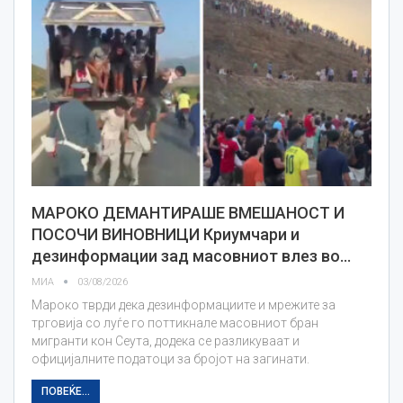
МАРОКО ДЕМАНТИРАШЕ ВМЕШАНОСТ И
ПОСОЧИ ВИНОВНИЦИ Криумчари и
дезинформации зад масовниот влез во…
МИА
03/08/2026
Мароко тврди дека дезинформациите и мрежите за
трговија со луѓе го поттикнале масовниот бран
мигранти кон Сеута, додека се разликуваат и
официјалните податоци за бројот на загинати.
ПОВЕЌЕ...