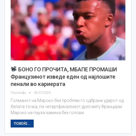
БОНО ГО ПРОЧИТА, МБАПЕ ПРОМАШИ
Французинот изведе еден од најлошите
пенали во кариерата
Плусинфо
09/07/2026
Голманот на Мароко без проблем го одбрани ударот од
белата точка, па четвртфиналниот дуел меѓу Францијаи
Мароко на пауза замина без голови.
ПОВЕЌЕ...