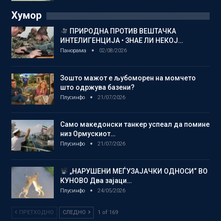
Хумор
ПРИРОДНА ПРОТИВ ВЕШТАЧКА
ИНТЕЛИГЕНЦИЈА • ЗНАЕ ЛИ НЕКОЈ…
Панорама
02/08/2026
Зошто мажот е љубоморен на момчето
што одржува базени?
Плусинфо
21/07/2026
Само македонски танкер успеал да помине
низ Ормускиот…
Плусинфо
21/07/2026
„НАРУШЕНИ МЕЃУЗАЈАЧКИ ОДНОСИ“ ВО
КУНОВО Два зајаци…
Плусинфо
24/05/2026
ПРЕТХОДНО
СЛЕДНО
1 of 169