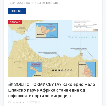
територија со пливање, веднаш…
ПОВЕЌЕ...
ГЛОБУС
ЗОШТО ТОКМУ СЕУТА? Како едно мало
шпанско парче Африка стана една од
најважните порти за миграција…
Панорама
31/07/2026