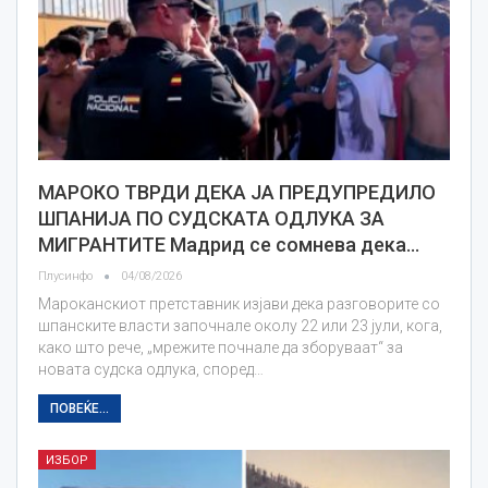
МАРОКО ТВРДИ ДЕКА ЈА ПРЕДУПРЕДИЛО
ШПАНИЈА ПО СУДСКАТА ОДЛУКА ЗА
МИГРАНТИТЕ Мадрид се сомнева дека…
Плусинфо
04/08/2026
Мароканскиот претставник изјави дека разговорите со
шпанските власти започнале околу 22 или 23 јули, кога,
како што рече, „мрежите почнале да зборуваат“ за
новата судска одлука, според…
ПОВЕЌЕ...
ИЗБОР