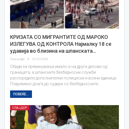
КРИЗАТА СО МИГРАНТИТЕ ОД МАРОКО
ИЗЛЕГУВА ОД КОНТРОЛА Најмалку 18 се
удавија во близина на шпанската…
Плусинфо
31/07/2026
Обиди за преминување имало и на други делови од
границата, а шпанските безбедносни служби
распоредиле дополнителни полициски и воени единици.
Повремено доаѓа до судири со безбедносните…
ПОВЕЌЕ...
СЛАЈДЕР