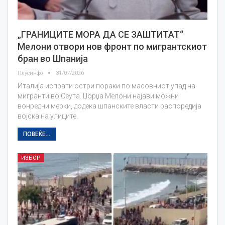
„ГРАНИЦИТЕ МОРА ДА СЕ ЗАШТИТАТ“
Мелони отвори нов фронт по мигрантскиот
бран во Шпанија
Плусинфо
31/07/2026
Италија испрати остри пораки по масовниот упад на
мигранти во Сеута. Џорџа Мелони најави можни
вонредни мерки, додека шпанските власти распоредија
војска на улиците.
ПОВЕЌЕ...
ИЗБОР