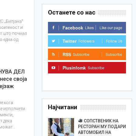
Останете со нас
С „Билјана“
Facebook
Likes
Like our page
осетеност и
от што почнал
о една од
Twitter
Followers
Follow Us
RSS
Subscribe
Subscribe
Plusinfomk
Subscribe
НУВА ДЕЛ
несе своја
Subscribe
ејзаж
ме кога
Најчитани
се исполнети
менти,
СОПСТВЕНИК НА
т дека
РЕСТОРАН МУ ПОДАРИ
 можат…
АВТОМОБИЛ НА