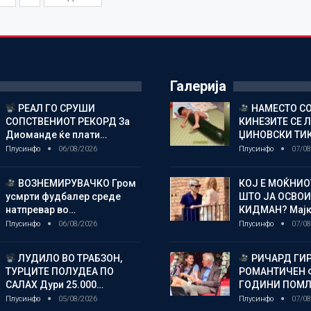
Галерија
РЕАЛ ГО СРУШИ
НАМЕСТО СО
СОПСТВЕНИОТ РЕКОРД За
КИНЕЗИТЕ СЕ 
Диоманде ќе плати…
ЏИНОВСКИ ТИ
Плусинфо
06/08/2026
Плусинфо
07/08
ВОЗНЕМИРУВАЧКО Гром
КОЈ Е МОЌНИ
усмрти фудбалер среде
ШТО ЈА ОСВОИ
натпревар во…
КИДМАН? Мај
Плусинфо
06/08/2026
Плусинфо
07/08
ЛУДИЛО ВО ТРАБЗОН,
РИЧАРД ГИР
ТУРЦИТЕ ПОЛУДЕА ПО
РОМАНТИЧЕН 
САЛАХ Дури 25.000…
ГОДИНИ ПОМ
Плусинфо
05/08/2026
Плусинфо
07/08