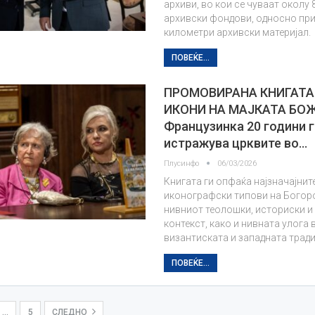
архиви, во кои се чуваат околу 
архивски фондови, односно пр
километри архивски материјал.
ПОВЕЌЕ...
ПРОМОВИРАНА КНИГАТА 
ИКОНИ НА МАЈКАТА БО
Французинка 20 години г
истражува црквите во…
Плусинфо
06/03/2026
Книгата ги опфаќа најзначајнит
иконографски типови на Богор
нивниот теолошки, историски и
контекст, како и нивната улога 
византиската и западната тради
ПОВЕЌЕ...
…
5
СЛЕДНО