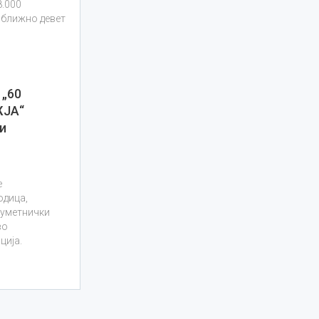
8.000
иближно девет
„60
ЖЈА“
и
е
одица,
 уметнички
во
ција.