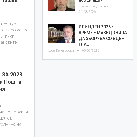
Златко Теодосиевски
04/08/2026
а култура
ИЛИНДЕН 2026 •
тка со кој се
ВРЕМЕ Е МАКЕДОНИЈА
истички
ДА ЗБОРУВА СО ЕДЕН
ранските
ГЛАС…
Јове Кекеновски
03/08/2026
 ЗА 2028
 и Пошта
на
а
на со проекти
дел од
толнина на