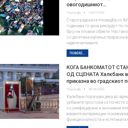
овогодишниот…
Плусинфо
13/07/2026
Староградската пловидба со ВИ
годинава го урна рекордот по п
број на пловни објекти. Настан
со десетина кајчиња прерасна в
највпечатливите…
ПОВЕЌЕ...
КОГА БАНКОМАТОТ СТА
ОД СЦЕНАТА Халкбанк в
приказна во градскиот п
Плусинфо
18/06/2026
Халкбанк порачува дека во вре
урбаните простори сè почесто 
со унифицирани и анонимни еле
ваквите интервенции покажуваа
функционалноста и естетиката