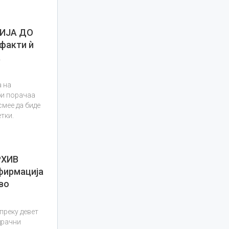
ЦИЈА ДО
факти ѝ
а
а на
би порачаа
смее да биде
тки.
РХИВ
фирмација
во
преку девет
драчни