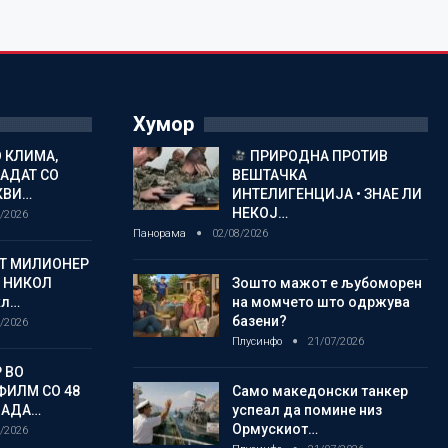
Хумор
 КЛИМА,
ПРИРОДНА ПРОТИВ
ЛАДАТ СО
ВЕШТАЧКА
КВИ…
ИНТЕЛИГЕНЦИЈА • ЗНАЕ ЛИ
НЕКОЈ…
/2026
Панорама
02/08/2026
ОТ МИЛИОНЕР
 НИКОЛ
Зошто мажот е љубоморен
кл…
на момчето што одржува
базени?
/2026
Плусинфо
21/07/2026
 ВО
ФИЛМ СО 48
Само македонски танкер
ЛАДА…
успеал да помине низ
Ормускиот…
/2026