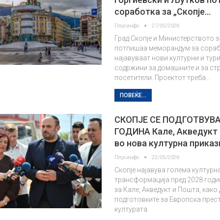
соработка за „Скопје…
Плусинфо
27/05/2026
Град Скопје и Министерството з
потпишаа меморандум за сорабо
најавуваат нови културни и тур
содржини за домашните и за ст
посетители. Проектот треба…
ПОВЕЌЕ...
СКОПЈЕ СЕ ПОДГОТВУВА
ГОДИНА Кале, Акведукт
во нова културна приказ
Плусинфо
22/05/2026
Скопје најавува голема културн
трансформација пред 2028 годи
за Кале, Акведукт и Пошта, како 
подготовките за Европска прес
културата.