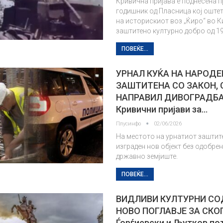
Кривична пријава е поднесена п
годишник од Пласница кој оште
на историскиот воз „Ќиро“ во К
заштитено културно добро од 19
ПОВЕЌЕ...
УРНАЛ КУЌА НА НАРОДЕ
ЗАШТИТЕНА СО ЗАКОН, 
НАПРАВИЛ ДИВОГРАДБА
Кривични пријави за…
Плусинфо
02/06/2026
На местото на урнатиот заштите
изграден нов објект без одобрен
државно земјиште.
ПОВЕЌЕ...
ВИДЛИВИ КУЛТУРНИ СО
НОВО ПОГЛАВЈЕ ЗА СКО
Ѓорѓиевски и Љутков по