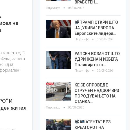
ВРАБОТЕН…
Плусинфо
06/08/2026
А
ТРАМП ОТКРИ ШТО
исел не
ЈА „УБИВА“ ЕВРОПА
е
Европските лидери…
Плусинфо
06/08/2026
 монета од 2
УАПСЕН ВОЗАЧОТ ШТО
збука, засега
УДРИ ЖЕНА И ИЗБЕГА
к. Една
Полицијата го…
 формален
Плусинфо
06/08/2026
ЌЕ СЕ СПРОВЕДЕ
СТРУЧЕН НАДЗОР ВРЗ
ПОРОДУВАЊЕТО НА
РО“ И
СТАНКА…
ден жител
Плусинфо
06/08/2026
АТЕНТАТ ВРЗ
КРЕАТОРОТ НА