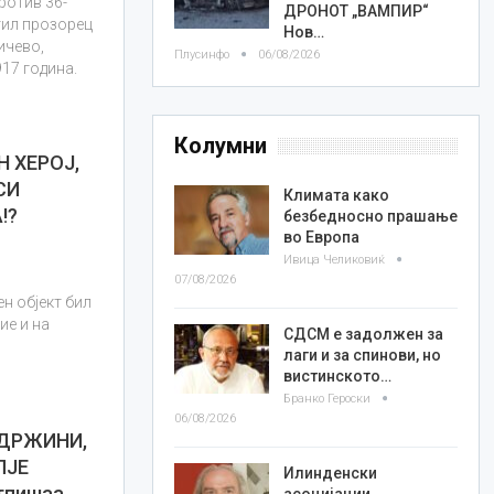
ротив 36-
ДРОНОТ „ВАМПИР“
тил прозорец
Нов…
ичево,
Плусинфо
06/08/2026
17 година.
Колумни
Н ХЕРОЈ,
СИ
Климата како
!?
безбедносно прашање
во Европа
Ивица Челиковиќ
07/08/2026
н објект бил
ие и на
СДСМ е задолжен за
лаги и за спинови, но
вистинското…
Бранко Героски
06/08/2026
ДРЖИНИ,
ПЈЕ
Илинденски
тпишаа
асоцијации