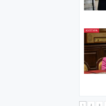
КУЛТУРА
1
2
3