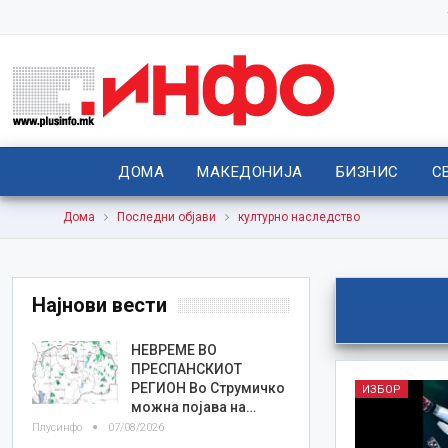
ДОМА
МАКЕДОНИЈА
БИЗНИС
С
Дома
Последни објави
културно наследство
Најнови вести
НЕВРЕМЕ ВО
ПРЕСПАНСКИОТ
РЕГИОН Во Струмичко
ИЗБОР
можна појава на…
Плусинфо
07/08/2026