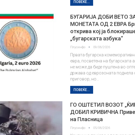
ПОВЕЌЕ...
БУГАРИЈА ДОБИ ВЕТО З
МОНЕТАТА ОД 2 ЕВРА Бр
открива кој ја блокираш
„бугарската азбука“
Плусинфо
09/06/2026
Првата бугарска комеморативна
евра, посветена на бугарската а
не може да биде пуштена во опте
држава од еврозоната поднела
приговор, но…
ПОВЕЌЕ...
ГО ОШТЕТИЛ ВОЗОТ „ЌИ
ДОБИЛ КРИВИЧНА Приве
на Пласница
Плусинфо
05/06/2026