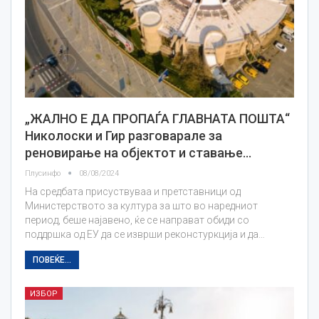
„ЖАЛНО Е ДА ПРОПАЃА ГЛАВНАТА ПОШТА“
Николоски и Гир разговарале за
реновирање на објектот и ставање…
Плусинфо
08/08/2024
На средбата присуствуваа и претставници од
Министерството за културa за што во наредниот
период, беше најавено, ќе се направат обиди со
поддршка од ЕУ да се изврши реконстуркција и да…
ПОВЕЌЕ...
ИЗБОР