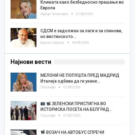
Климата како безбедносно прашање во
Европа
Ивица Челиковиќ
07/08/2026
СДСМ е задолжен за лаги и за спинови,
но вистинското…
Бранко Героски
06/08/2026
Најнови вести
МЕЛОНИ НЕ ПОПУШТА ПРЕД МАДРИД
Италија одбива да ги укине…
Плусинфо
07/08/2026
ЗЕЛЕНСКИ ПРИСТИГНА ВО
ИСТОРИСКА ПОСЕТА НА БЕЛГРАД…
Плусинфо
07/08/2026
ВОЗАЧ НА АВТОБУС СПРЕЧИ