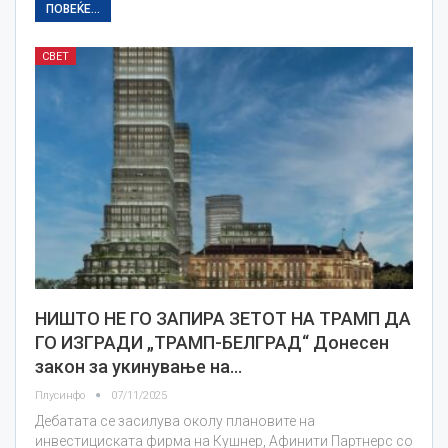
ПОВЕЌЕ...
СВЕТ
НИШТО НЕ ГО ЗАПИРА ЗЕТОТ НА ТРАМП ДА
ГО ИЗГРАДИ „ТРАМП-БЕЛГРАД“ Донесен
закон за укинување на…
Плусинфо
07/11/2025
Дебатата се засилува околу плановите на
инвестициската фирма на Кушнер, Афинити Партнерс со