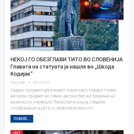
НЕКОЈ ГО ОБЕЗГЛАВИ ТИТО ВО СЛОВЕНИЈА
Главата на статуата ја нашле во „Шкода
Кодијак“
Плусинфо
05/12/2025
Сведок пријавил дека видел човек како товари голем
метален предмет во темен автомобил во близина на
музичкото училиште. Патролата која ја следела
сообраќајната рута го запрела возилото.
ПОВЕЌЕ...
СВЕТ