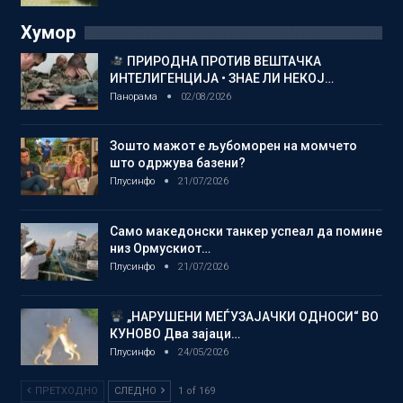
Хумор
ПРИРОДНА ПРОТИВ ВЕШТАЧКА
ИНТЕЛИГЕНЦИЈА • ЗНАЕ ЛИ НЕКОЈ…
Панорама
02/08/2026
Зошто мажот е љубоморен на момчето
што одржува базени?
Плусинфо
21/07/2026
Само македонски танкер успеал да помине
низ Ормускиот…
Плусинфо
21/07/2026
„НАРУШЕНИ МЕЃУЗАЈАЧКИ ОДНОСИ“ ВО
КУНОВО Два зајаци…
Плусинфо
24/05/2026
ПРЕТХОДНО
СЛЕДНО
1 of 169