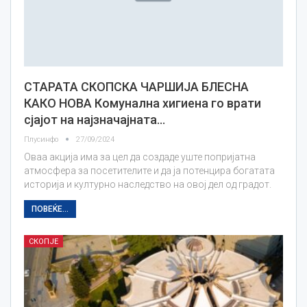
СТАРАТА СКОПСКА ЧАРШИЈА БЛЕСНА
КАКО НОВА Комунална хигиена го врати
сјајот на најзначајната…
Плусинфо
27/09/2024
Оваа акција има за цел да создаде уште попријатна
атмосфера за посетителите и да ја потенцира богатата
историја и културно наследство на овој дел од градот.
ПОВЕЌЕ...
СКОПЈЕ