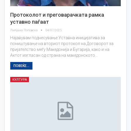
Протоколот и преговарачката рамка
уставно паѓаат
Лилјана Поповска
04/07/2025
Најавувам поднесување Уставна иницијатива за
поништување на вториот протокол на Договорот за
пријателство меѓу Македонија и Бугарија, како и на
Актот изгласан од страна на македонското…
ПОВЕЌЕ...
КУЛТУРА