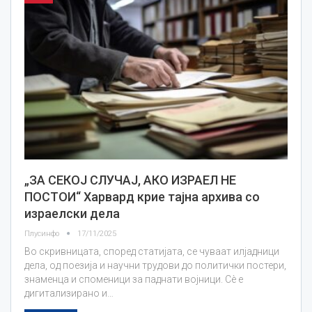
„ЗА СЕКОЈ СЛУЧАЈ, АКО ИЗРАЕЛ НЕ
ПОСТОИ“ Харвард крие тајна архива со
израелски дела
Плусинфо
17/11/2025
Во скривницата, според статијата, се чуваат илјадници
дела, од поезија и научни трудови до политички постери,
знаменцa и споменици за паднати војници. Сè е
дигитализирано и…