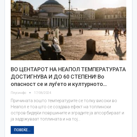
ВО ЦЕНТАРОТ НА НЕАПОЛ ТЕМПЕРАТУРАТА
ДОСТИГНУВА И ДО 60 СТЕПЕНИ! Во
опасност се и луѓето и културното…
Плусинфо
17/06/2024
Причината зошто температурите се толку високи во
Неапол е тоа што се создава ефект на топлински
остров бидејќи површините и зградите ја апсорбираат и
ја задржуваат топлината и на тој…
ПОВЕЌЕ...