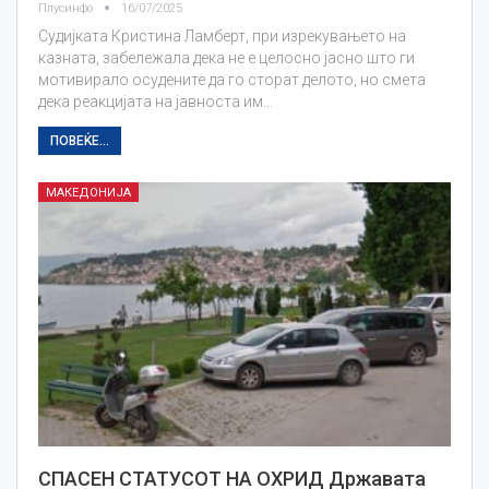
Плусинфо
16/07/2025
Судијката Кристина Ламберт, при изрекувањето на
казната, забележала дека не е целосно јасно што ги
мотивирало осудените да го сторат делото, но смета
дека реакцијата на јавноста им…
ПОВЕЌЕ...
МАКЕДОНИЈА
СПАСЕН СТАТУСОТ НА ОХРИД Државата