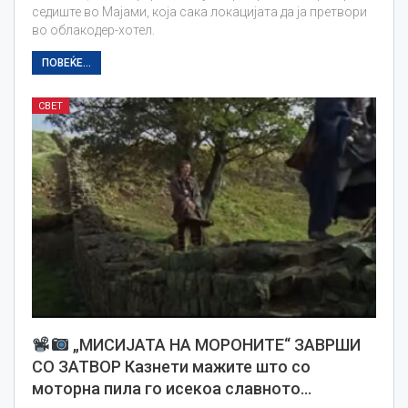
седиште во Мајами, која сака локацијата да ја претвори
во облакодер-хотел.
ПОВЕЌЕ...
СВЕТ
„МИСИЈАТА НА МОРОНИТЕ“ ЗАВРШИ
СО ЗАТВОР Казнети мажите што со
моторна пила го исекоа славното…