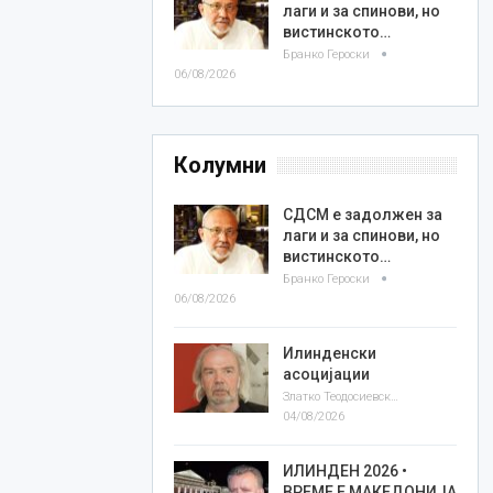
лаги и за спинови, но
вистинското…
Бранко Героски
06/08/2026
Колумни
СДСМ е задолжен за
лаги и за спинови, но
вистинското…
Бранко Героски
06/08/2026
Илинденски
асоцијации
Златко Теодосиевски
04/08/2026
ИЛИНДЕН 2026 •
ВРЕМЕ Е МАКЕДОНИЈА