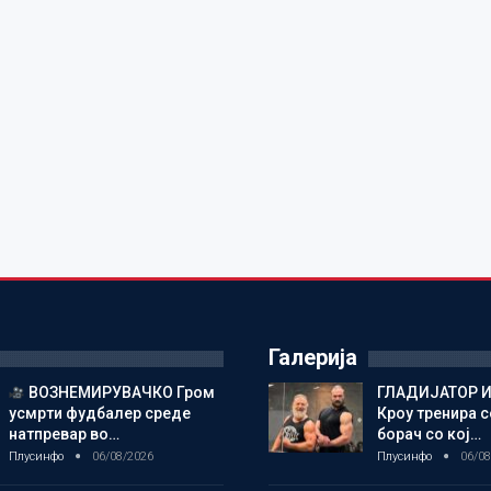
Галерија
ВОЗНЕМИРУВАЧКО Гром
ГЛАДИЈАТОР И
усмрти фудбалер среде
Кроу тренира с
натпревар во…
борач со кој…
Плусинфо
06/08/2026
Плусинфо
06/08