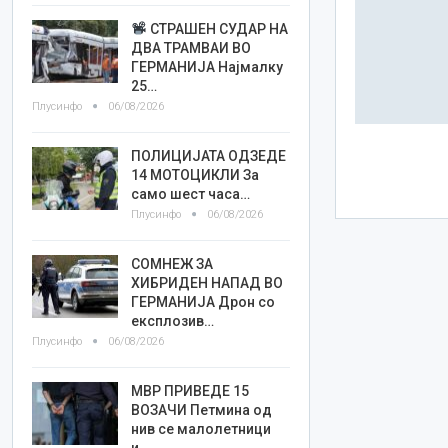
СТРАШЕН СУДАР НА
ДВА ТРАМВАИ ВО
ГЕРМАНИЈА Најмалку
25…
Плусинфо
06/08/2026
ПОЛИЦИЈАТА ОДЗЕДЕ
14 МОТОЦИКЛИ За
само шест часа…
Плусинфо
06/08/2026
СОМНЕЖ ЗА
ХИБРИДЕН НАПАД ВО
ГЕРМАНИЈА Дрон со
експлозив…
Плусинфо
06/08/2026
МВР ПРИВЕДЕ 15
ВОЗАЧИ Петмина од
нив се малолетници
и…