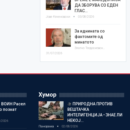
ДА ЗБОРУВА СО ЕДЕН
ГЛАС…
Јове Кекеновски
03/08/2026
За иднината со
фантомите од
минатото
Златко Теодосиевски
31/07/2026
Хумор
 ВОИН Расел
ПРИРОДНА ПРОТИВ
о познат
ВЕШТАЧКА
ИНТЕЛИГЕНЦИЈА • ЗНАЕ ЛИ
НЕКОЈ…
/2026
Панорама
02/08/2026