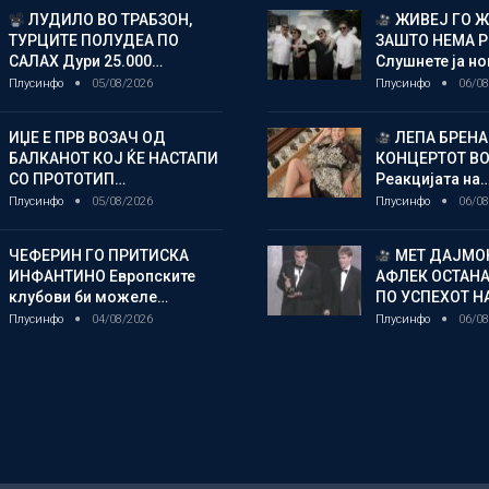
ЛУДИЛО ВО ТРАБЗОН,
ЖИВЕЈ ГО 
ТУРЦИТЕ ПОЛУДЕА ПО
ЗАШТО НЕМА 
САЛАХ Дури 25.000…
Слушнете ја н
Плусинфо
05/08/2026
Плусинфо
06/08
ИЏЕ Е ПРВ ВОЗАЧ ОД
ЛЕПА БРЕНА
БАЛКАНОТ КОЈ ЌЕ НАСТАПИ
КОНЦЕРТОТ ВО
СО ПРОТОТИП…
Реакцијата на
Плусинфо
05/08/2026
Плусинфо
06/08
ЧЕФЕРИН ГО ПРИТИСКА
МЕТ ДАЈМОН
ИНФАНТИНО Европските
АФЛЕК ОСТАН
клубови би можеле…
ПО УСПЕХОТ Н
Плусинфо
04/08/2026
Плусинфо
06/08