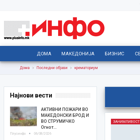
ДОМА
МАКЕДОНИЈА
БИЗНИС
С
Дома
Последни објави
крематориум
Најнови вести
АКТИВНИ ПОЖАРИ ВО
МАКЕДОНСКИ БРОД И
ВО СТРУМИЧКО
ЗАНИМЛИВОСТ
Огнот…
Плусинфо
06/08/2026