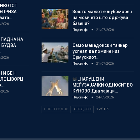
ЖИВОТОТ
РЕПРИЗА
Зошто мажот е љубоморен
овата…
на момчето што одржува
базени?
/2026
Плусинфо
21/07/2026
 ПАДНА НА
 БУДВА
Само македонски танкер
…
успеал да помине низ
Ормускиот…
/2026
Плусинфо
21/07/2026
 И БЕН
АЛЕ ШВОРЦ
„НАРУШЕНИ
А…
МЕЃУЗАЈАЧКИ ОДНОСИ“ ВО
КУНОВО Два зајаци…
/2026
Плусинфо
24/05/2026
ПРЕТХОДНО
СЛЕДНО
1 of 169