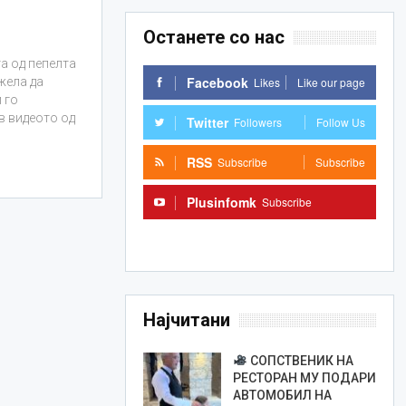
Останете со нас
а од пепелта
Facebook
Likes
Like our page
жела да
 го
в видеото од
Twitter
Followers
Follow Us
RSS
Subscribe
Subscribe
Plusinfomk
Subscribe
Subscribe
Најчитани
СОПСТВЕНИК НА
РЕСТОРАН МУ ПОДАРИ
АВТОМОБИЛ НА