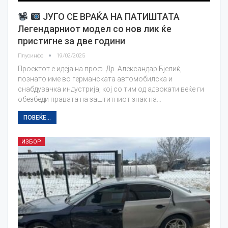
ЈУГО СЕ ВРАЌА НА ПАТИШТАТА
Легендарниот модел со нов лик ќе
пристигне за две години
Плусинфо
19/02/2025
Проектот е идеја на проф. Др. Александар Бјелиќ,
познато име во германската автомобилска и
снабдувачка индустрија, кој со тим од адвокати веќе ги
обезбеди правата на заштитниот знак на…
ПОВЕЌЕ...
ИЗБОР