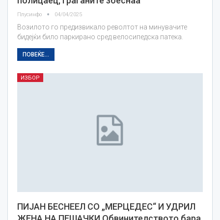
полицаец, граѓаните збеснаа
Плусинфо
04/04/2025
Возилото го предизвикало револтот на минувачите
бидејќи било паркирано сред велосипедска патека.
ПОВЕЌЕ...
ИЗБОР
ПИЈАН БЕСНЕЕЛ СО „МЕРЦЕДЕС“ И УДРИЛ
ЖЕНА НА ПЕШАЧКИ Обвинителството бара