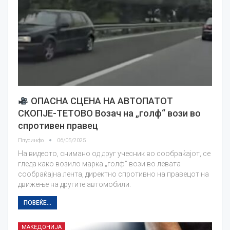
ОПАСНА СЦЕНА НА АВТОПАТОТ
СКОПЈЕ-ТЕТОВО Возач на „голф“ вози во
спротивен правец
Плусинфо
06/05/2025
На видеото, снимано од друг учесник во сообраќајот, се
гледа како возило марка „голф“ вози во левата
сообраќајна лента, директно спротивно на правецот на
движење на другите автомобили.
ПОВЕЌЕ...
МАКЕДОНИЈА