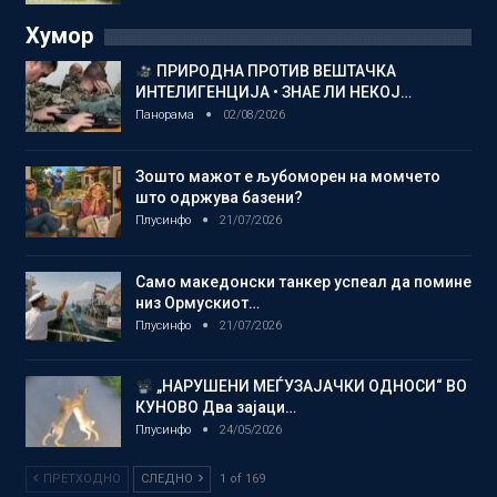
Хумор
ПРИРОДНА ПРОТИВ ВЕШТАЧКА
ИНТЕЛИГЕНЦИЈА • ЗНАЕ ЛИ НЕКОЈ…
Панорама
02/08/2026
Зошто мажот е љубоморен на момчето
што одржува базени?
Плусинфо
21/07/2026
Само македонски танкер успеал да помине
низ Ормускиот…
Плусинфо
21/07/2026
„НАРУШЕНИ МЕЃУЗАЈАЧКИ ОДНОСИ“ ВО
КУНОВО Два зајаци…
Плусинфо
24/05/2026
ПРЕТХОДНО
СЛЕДНО
1 of 169