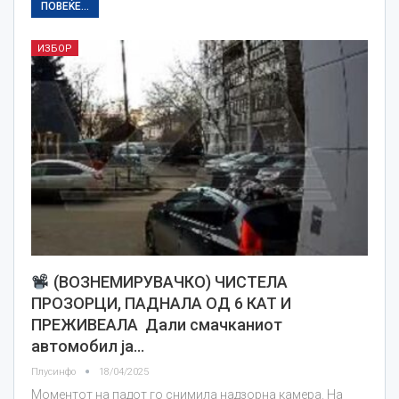
ПОВЕЌЕ...
ИЗБОР
(ВОЗНЕМИРУВАЧКО) ЧИСТЕЛА
ПРОЗОРЦИ, ПАДНАЛА ОД 6 КАТ И
ПРЕЖИВЕАЛА Дали смачканиот
автомобил ја…
Плусинфо
18/04/2025
Моментот на падот го снимила надзорна камера. На