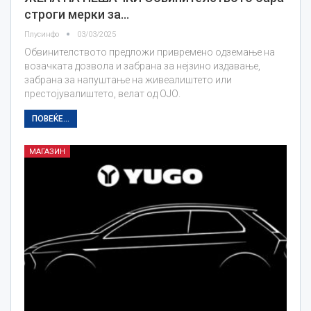
строги мерки за…
Плусинфо
03/03/2025
Обвинителството предложи привремено одземање на
возачката дозвола и забрана за нејзино издавање,
забрана за напуштање на живеалиштето или
престојувалиштето, велат од ОЈО.
ПОВЕЌЕ...
МАГАЗИН