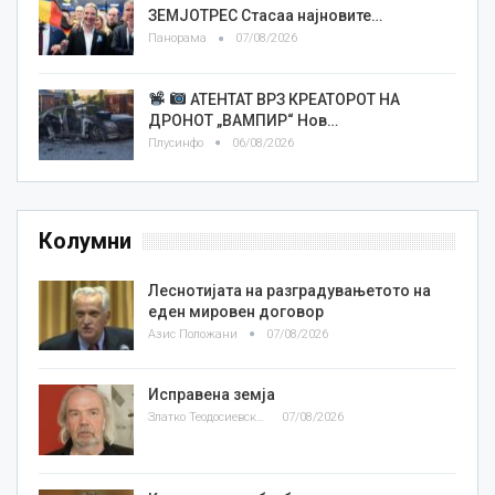
ЗЕМЈОТРЕС Стасаа најновите…
Панорама
07/08/2026
АТЕНТАТ ВРЗ КРЕАТОРОТ НА
ДРОНОТ „ВАМПИР“ Нов…
Плусинфо
06/08/2026
Колумни
Леснотијата на разградувањетото на
еден мировен договор
Азис Положани
07/08/2026
Исправена земја
Златко Теодосиевски
07/08/2026