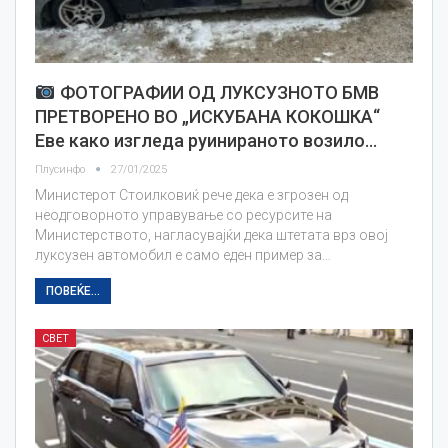
ФОТОГРАФИИ ОД ЛУКСУЗНОТО БМВ
ПРЕТВОРЕНО ВО „ИСКУБАНА КОКОШКА“
Еве како изгледа руинираното возило…
Плусинфо
27/01/2025
Министерот Стoилковиќ рече дека е згрозен од
неодговорното управување со ресурсите на
Министерството, нагласувајќи дека штетата врз овој
луксузен автомобил е само еден пример за…
ПОВЕЌЕ...
СВЕТ