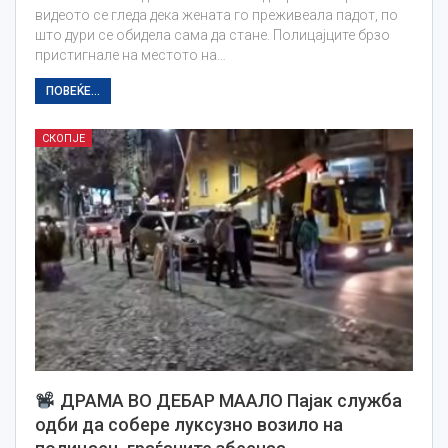
видеото се гледа дека жената го преживеала падот, по
што дури се обидела сама да стане. Полицајците брзо
пристигнале на местото на…
ПОВЕЌЕ...
СКОПЈЕ
ДРАМА ВО ДЕБАР МААЛО Пајак служба
одби да собере луксузно возило на