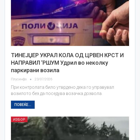
ТИНЕЈЏЕР УКРАЛ КОЛА ОД ЦРВЕН КРСТ И
НАПРАВИЛ ’РШУМ Удрил во неколку
паркирани возила
Плусинфо
23/07/2026
При контролата било утврдено дека го управувал
возилото без да поседува возачка дозвола.
ПОВЕЌЕ...
ИЗБОР