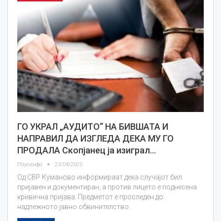
ГО УКРАЛ „АУДИТО“ НА БИВШАТА И
НАПРАВИЛ ДА ИЗГЛЕДА ДЕКА МУ ГО
ПРОДАЛА Скопјанец ја изиграл…
Плусинфо
23/04/2025
Од СВР Куманово информираат дека случајот бил
пријавен и документиран, а против лицето е поднесена
кривична пријава. Предметот е проследен до
надлежното јавно обвинителство.