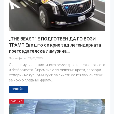
„THE BEAST“ Е ПОДГОТВЕН ДА ГО ВОЗИ
ТРАМП Еве што се крие зад легендарната
претседателска лимузина…
Плусинфо
21/01/2025
Оваа лимузина е вистинско ремек-дело на технологијата
и безбедноста. Опремена е со оклопни врати, прозори
отпорни на куршуми, гуми зајакнати со кевлар, системи
за ноќно гледање, фрлач…
ПОВЕЌЕ...
БИЗНИС