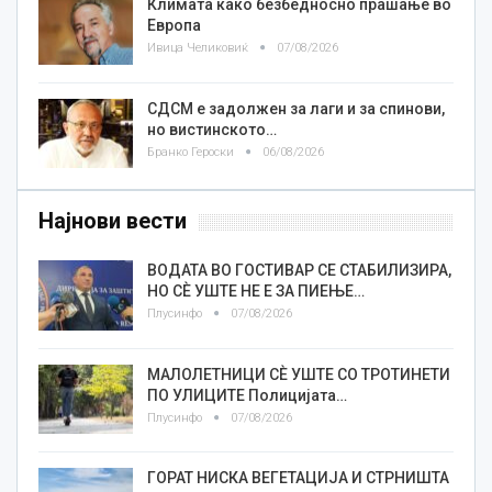
Климата како безбедносно прашање во
Европа
Ивица Челиковиќ
07/08/2026
СДСМ е задолжен за лаги и за спинови,
но вистинското…
Бранко Героски
06/08/2026
Најнови вести
ВОДАТА ВО ГОСТИВАР СЕ СТАБИЛИЗИРА,
НО СÈ УШТЕ НЕ Е ЗА ПИЕЊЕ…
Плусинфо
07/08/2026
МАЛОЛЕТНИЦИ СÈ УШТЕ СО ТРОТИНЕТИ
ПО УЛИЦИТЕ Полицијата…
Плусинфо
07/08/2026
ГОРАТ НИСКА ВЕГЕТАЦИЈА И СТРНИШТА