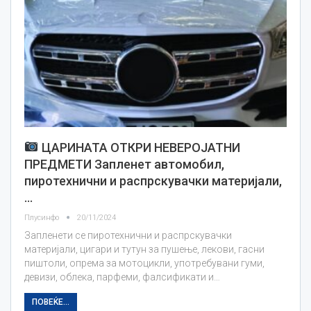
ЦАРИНАТА ОТКРИ НЕВЕРОЈАТНИ
ПРЕДМЕТИ Запленет автомобил,
пиротехнични и распрскувачки материјали,
…
Плусинфо
20/11/2024
Запленети се пиротехнични и распрскувачки
материјали, цигари и тутун за пушење, лекови, гасни
пиштоли, опрема за мотоцикли, употребувани гуми,
девизи, облека, парфеми, фалсификати и…
ПОВЕЌЕ...