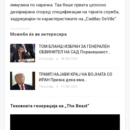
лимузина по нарачка. Таа беше првата целосно
дизајнирана според спецификации на тајната служба,
задржувајќи ги карактеристиките на „Cadillac DeVille“.
Можеби ќе ве интересира
ТОМ БЛАНШ ИЗБРАН ЗА ГЕНЕРАЛЕН
ОБВИНИТЕЛ НА САД Поранешниот…
Плусинфо
08/08/2026
ТРАМП НАЈАВИ КРАЈ НА ВОЈНАТА СО
ИРАН Призна дека има…
Плусинфо
07/08/2026
Тековната генерација на „The Beast“