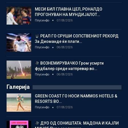
МЕСИ БИЛ ГЛАВНА ЦЕЛ, РОНАЛДО
ПРОГОНУВАН НА МУНДИЈАЛОТ…
Плусинфо
07/08/2026
РЕАЛ ГО СРУШИ СОПСТВЕНИОТ РЕКОРД
За Диоманде ќе плати…
Плусинфо
06/08/2026
ВОЗНЕМИРУВАЧКО Гром усмрти
фудбалер среде натпревар во…
Плусинфо
06/08/2026
Галерија
GREEN COAST ГО НОСИ NAMMOS HOTELS &
RESORTS ВО…
Плусинфо
07/08/2026
ДУО ОД СОНИШТАТА: МАДОНА И КАЈЛИ