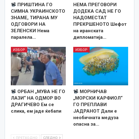
ПРИШТИНА ГО
НЕМА ПРЕГОВОРИ
СИМНА УКРАИНСКОТО
ДОДЕКА САД НЕ ГО
ЗНАМЕ, ТИРАНА МУ
НАДОМЕСТАТ
ОДГОВОРИ НА
ПРЕКРШЕНОТО Шефот
ЗЕЛЕНСКИ Нема
на иранската
паралела…
дипломатија…
ИЗБОР
ИЗБОР
ОРБАН „МУВА НЕ ГО
МОРНИЧАВ
ЛАЗИ“ НА ОДМОР ВО
„МОРСКИ КАРФИОЛ“
ДРАГИЧЕВО Ем се
ГО ПРЕПЛАВИ
слика, ем јаде ќебапи
ЈАДРАНОТ Дали е
необичната медуза
опасна за…
ПРЕТХОДНО
СЛЕДНО