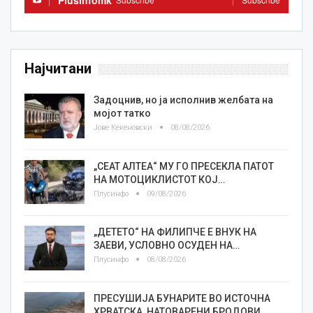
Plusinfomk
Најчитани
Задоцнив, но ја исполнив желбата на
мојот татко
Јове Кекеновски
08/08/2026
„СЕАТ АЛТЕА“ МУ ГО ПРЕСЕКЛА ПАТОТ
НА МОТОЦИКЛИСТОТ КОЈ…
Плусинфо
09/08/2026
„ДЕТЕТО“ НА ФИЛИПЧЕ Е ВНУК НА
ЗАЕВИ, УСЛОВНО ОСУДЕН НА…
Плусинфо
08/08/2026
ПРЕСУШИЈА БУНАРИТЕ ВО ИСТОЧНА
ХРВАТСКА, НАТОВАРЕНИ БРОДОВИ…