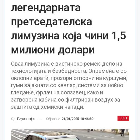
легендарната
претседателска
лимузина која чини 1,5
милиони долари
Оваа лимузина е вистинско ремек-дело на
технологијата и безбедноста. Опремена е со
оклопни врати, прозори отпорни на куршуми,
гуми зајакнати со кевлар, системи за ноќно
гледање, фрлач на солзавец, како и
затворена кабина со филтриран воздух за
заштита од хемиски напади.
СВЕТ
Објавено
21/01/2025 10:46:50
Од
Плусинфо