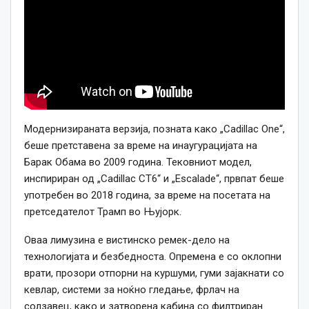
Модернизираната верзија, позната како „Cadillac One“,
беше претставена за време на инаугурацијата на
Барак Обама во 2009 година. Тековниот модел,
инспириран од „Cadillac CT6“ и „Escalade“, првпат беше
употребен во 2018 година, за време на посетата на
претседателот Трамп во Њујорк.
Оваа лимузина е вистинско ремек-дело на
технологијата и безбедноста. Опремена е со оклопни
врати, прозори отпорни на куршуми, гуми зајакнати со
кевлар, системи за ноќно гледање, фрлач на
солзавец, како и затворена кабина со филтриран