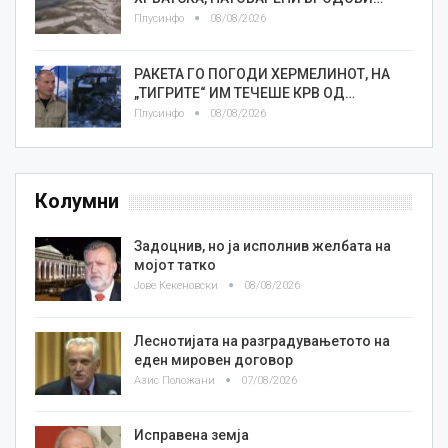
Плусинфо
08/08/2026
РАКЕТА ГО ПОГОДИ ХЕРМЕЛИНОТ, НА
„ТИГРИТЕ“ ИМ ТЕЧЕШЕ КРВ ОД…
Плусинфо
08/08/2026
Колумни
Задоцнив, но ја исполнив желбата на
мојот татко
Јове Кекеновски
08/08/2026
Леснотијата на разградувањетото на
еден мировен договор
Азис Положани
07/08/2026
Исправена земја