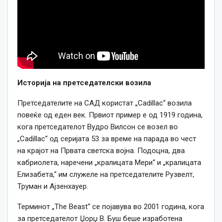
Историја на претседателски возила
Претседателите на САД користат „Cadillac“ возила
повеќе од еден век. Првиот пример е од 1919 година,
кога претседателот Вудро Вилсон се возел во
„Cadillac“ од серијата 53 за време на парада во чест
на крајот на Првата светска војна. Подоцна, два
кабриолета, наречени „кралицата Мери“ и „кралицата
Елизабета,“ им служеле на претседателите Рузвелт,
Труман и Ајзенхауер.
Терминот „The Beast“ се појавува во 2001 година, кога
за претседателот Џорџ В. Буш беше изработена