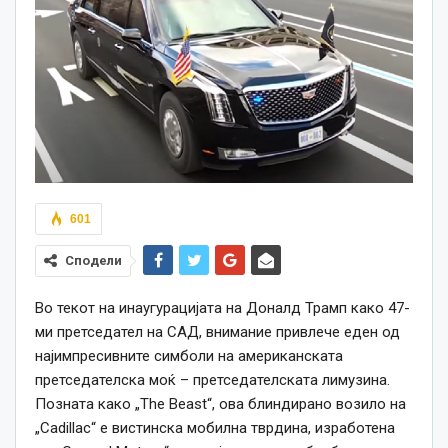
601
Сподели
Во текот на инаугурацијата на Доналд Трамп како 47-
ми претседател на САД, внимание привлече еден од
најимпресивните симболи на американската
претседателска моќ – претседателската лимузина.
Позната како „The Beast“, ова блиндирано возило на
„Cadillac“ е вистинска мобилна тврдина, изработена