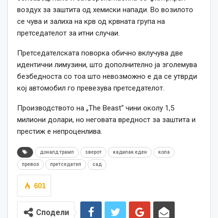
воздух за заштита од хемиски напади. Во возилото
се чува и залиха на крв од крвната група на
претседателот за итни случаи.
Претседателската поворка обично вклучува две
идентични лимузини, што дополнително ја зголемува
безбедноста со тоа што невозможно е да се утврди
кој автомобил го превезува претседателот.
Производството на „The Beast“ чини околу 1,5
милиони долари, но неговата вредност за заштита и
престиж е непроценлива.
доналд трамп
ѕверот
кадилак еден
кола
превоз
претседател
сад
601
Сподели