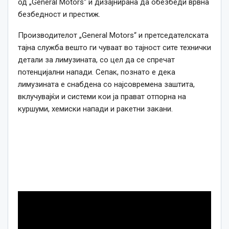
од „General Motors“ и дизајнирана да обезбеди врвна
безбедност и престиж.
Производителот „General Motors“ и претседателската
тајна служба вешто ги чуваат во тајност сите технички
детали за лимузината, со цел да се спречат
потенцијални напади. Сепак, познато е дека
лимузината е снабдена со најсовремена заштита,
вклучувајќи и системи кои ја прават отпорна на
куршуми, хемиски напади и ракетни закани.