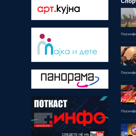
Спор
Плусинф
Плусинф
Плусинф