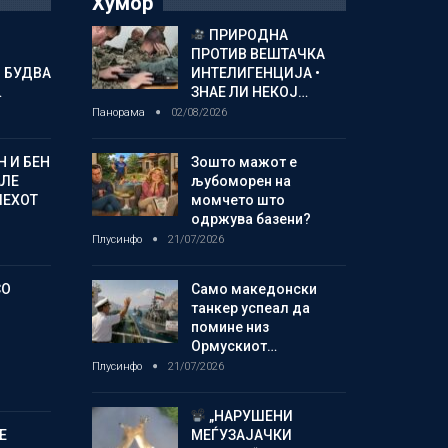
Хумор
ПРИРОДНА
ПРОТИВ ВЕШТАЧКА
 БУДВА
ИНТЕЛИГЕНЦИЈА •
…
ЗНАЕ ЛИ НЕКОЈ…
Панорама
02/08/2026
 И БЕН
Зошто мажот е
АЛЕ
љубоморен на
ПЕХОТ
момчето што
одржува базени?
Плусинфо
21/07/2026
СО
Само македонски
танкер успеал да
помине низ
Ормускиот…
Плусинфо
21/07/2026
„НАРУШЕНИ
Е
МЕЃУЗАЈАЧКИ