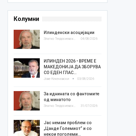
Колумни
Илинденски асоцијации
Златко Теодосиевски
04/08/2026
ИЛИНДЕН 2026 • ВРЕМЕ Е
МАКЕДОНИЈА ДА ЗБОРУВА
СО ЕДЕН ГЛАС…
Јове Кекеновски
03/08/2026
За иднината со фантомите
од минатото
Златко Теодосиевски
31/07/2026
Јас немам проблем со
„Цанде Големиот“ и со
некои поголеми…