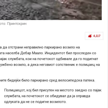
то: Принтскрин
4,117
та да отстрани неправилно паркирано возило на
ата населба Дебар Маало. Инцидентот бил проследен со
ајак службата, кои на почетокот одбивале да го подигнат
лужбено возило, а дека неговиот сопственик е полицаец на
ите бидејќи било паркирано сред велосипедска патека.
Полицаецот, кој бил присутен на местото заедно со пајак
службата, на почетокот се обидувал да ја оправда
одлуката да не се подигне возилото.