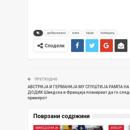
дебар маало
кола
пајак
полицаец
Сподели
ПРЕТХОДНО
АВСТРИЈА И ГЕРМАНИЈА МУ СПУШТИЈА РАМПА НА
ДОДИК Шведска и Франција планираат да го след
примерот
Поврзани содржини
МАКЕДОНИЈА
ИЗБОР