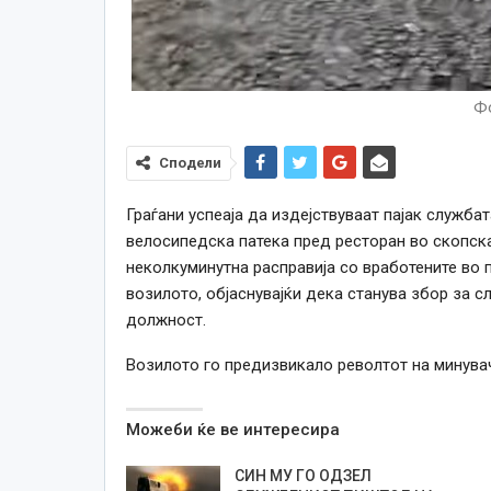
Фо
Сподели
Граѓани успеаја да издејствуваат пајак служба
велосипедска патека пред ресторан во скопск
неколкуминутна расправија со вработените во п
возилото, објаснувајќи дека станува збор за с
должност.
Возилото го предизвикало револтот на минувач
Можеби ќе ве интересира
СИН МУ ГО ОДЗЕЛ