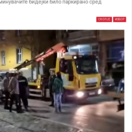
 минувачите бидејќи било паркирано сред
СКОПЈЕ
ИЗБОР