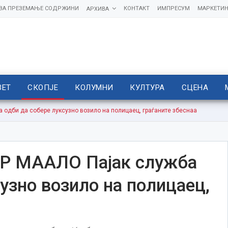
 ЗА ПРЕЗЕМАЊЕ СОДРЖИНИ
КОНТАКТ
ИМПРЕСУМ
МАРКЕТИН
АРХИВА
ВЕТ
СКОПЈЕ
КОЛУМНИ
КУЛТУРА
СЦЕНА
дби да собере луксузно возило на полицаец, граѓаните збеснаа
 МААЛО Пајак служба
узно возило на полицаец,