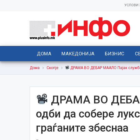
УСЛОВИ
ДОМА
МАКЕДОНИЈА
БИЗНИС
С
Дома
Скопје
ДРАМА ВО ДЕБАР МААЛО Пајак служба о
ДРАМА ВО ДЕБАР
одби да собере лукс
граѓаните збеснаа