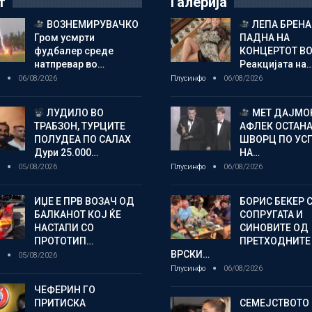
т
Галерија
ВОЗНЕМИРУВАЧКО
ЛЕПА БРЕНА
Гром усмрти
ПАДНА НА
фудбалер среде
КОНЦЕРТОТ ВО
натпревар во…
Реакцијата на
о
06/08/2026
Плусинфо
06/08/2026
ЛУДИЛО ВО
МЕТ ДАЈМОН
ТРАБЗОН, ТУРЦИТЕ
АФЛЕК ОСТАН
ПОЛУДЕА ПО САЛАХ
ШВОРЦ ПО УС
Дури 25.000…
НА…
о
05/08/2026
Плусинфо
06/08/2026
ИЏЕ Е ПРВ ВОЗАЧ ОД
БОРИС БЕКЕР 
БАЛКАНОТ КОЈ ЌЕ
СОПРУГАТА И
НАСТАПИ СО
СИНОВИТЕ ОД
ПРОТОТИП…
ПРЕТХОДНИТЕ
ВРСКИ…
о
05/08/2026
Плусинфо
06/08/2026
ЧЕФЕРИН ГО
ПРИТИСКА
СЕМЕЈСТВОТО 