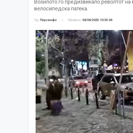
Возилото го предизвикало револтот на
велосипедска патека.
Објавено
04/04/2025 10:35:04
Од
Плусинфо