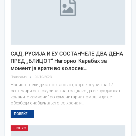
САД, РУСИЈА И ЕУ СОСТАНЧЕЛЕ ДВА ДЕНА
ПРЕД „БЛИЦОТ“ Нагорно-Карабах за
момент ја врати во колосек…
Панорама
04/10/2023
Написот вели дека состанокот, кој се случил на 17
септември се фокусирал на тоа „како да се придвижат
крвавите камиони“ со хуманитарна помош и да се
обезбеди снабдувањето со храна и…
ПОВЕЌЕ...
ГЛОБУС