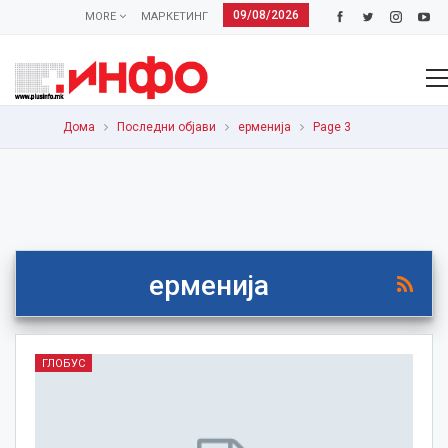
09/08/2026
MORE
МАРКЕТИНГ
Дома
Последни објави
ерменија
Page 3
ерменија
ГЛОБУС