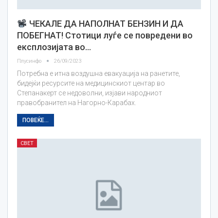
ЧЕКАЛЕ ДА НАПОЛНАТ БЕНЗИН И ДА
ПОБЕГНАТ! Стотици луѓе се повредени во
експлозијата во…
Плусинфо
26/09/2023
Потребна е итна воздушна евакуација на ранетите,
бидејќи ресурсите на медицинскиот центар во
Степанакерт се недоволни, изјави народниот
правобранител на Нагорно-Карабах.
ПОВЕЌЕ...
СВЕТ