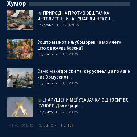
Хумор
ПРИРОДНА ПРОТИВ ВЕШТАЧКА
ИНТЕЛИГЕНЦИЈА • ЗНАЕ ЛИ НЕКОЈ…
Панорама
02/08/2026
Зошто мажот е љубоморен на момчето
што одржува базени?
Плусинфо
21/07/2026
Само македонски танкер успеал да помине
низ Ормускиот…
Плусинфо
21/07/2026
„НАРУШЕНИ МЕЃУЗАЈАЧКИ ОДНОСИ“ ВО
КУНОВО Два зајаци…
Плусинфо
24/05/2026
ПРЕТХОДНО
СЛЕДНО
1 of 169