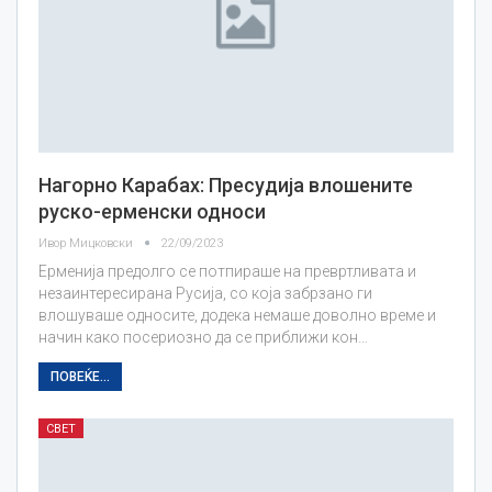
Нагорно Карабах: Пресудија влошените
руско-ерменски односи
Ивор Мицковски
22/09/2023
Ерменија предолго се потпираше на превртливата и
незаинтересирана Русија, со која забрзано ги
влошуваше односите, додека немаше доволно време и
начин како посериозно да се приближи кон…
ПОВЕЌЕ...
СВЕТ