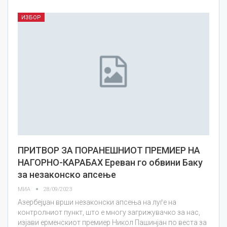
ИЗБОР
ПРИТВОР ЗА ПОРАНЕШНИОТ ПРЕМИЕР НА
НАГОРНО-КАРАБАХ Ереван го обвини Баку
за незаконско апсење
МИА
28/09/2023
Азербејџан врши незаконски апсења на луѓе на
контролниот пункт, што е многу загрижувачко за нас,
изјави ерменскиот премиер Никол Пашинјан по веста за