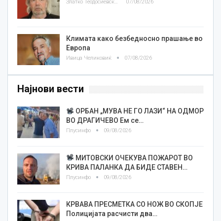
Златко Теодосиевски
07/08/2026
Климата како безбедносно прашање во
Европа
Ивица Челиковиќ
07/08/2026
Најнови вести
ОРБАН „МУВА НЕ ГО ЛАЗИ“ НА ОДМОР
ВО ДРАГИЧЕВО Ем се…
Плусинфо
09/08/2026
МИТОВСКИ ОЧЕКУВА ПОЖАРОТ ВО
КРИВА ПАЛАНКА ДА БИДЕ СТАВЕН…
Плусинфо
09/08/2026
КРВАВА ПРЕСМЕТКА СО НОЖ ВО СКОПЈЕ
Полицијата расчисти два…