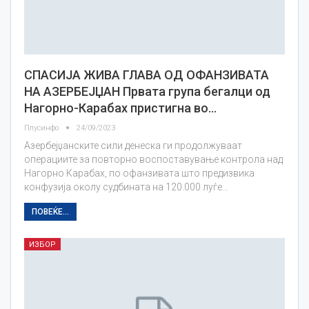
СПАСИЈА ЖИВА ГЛАВА ОД ОФАНЗИВАТА
НА АЗЕРБЕЈЏАН Првата група бегалци од
Нагорно-Карабах пристигна во…
Плусинфо
24/09/2023
Азербејџанските сили денеска ги продолжуваат
операциите за повторно воспоставување контрола над
Нагорно Карабах, по офанзивата што предизвика
конфузија околу судбината на 120.000 луѓе…
ПОВЕЌЕ...
ИЗБОР