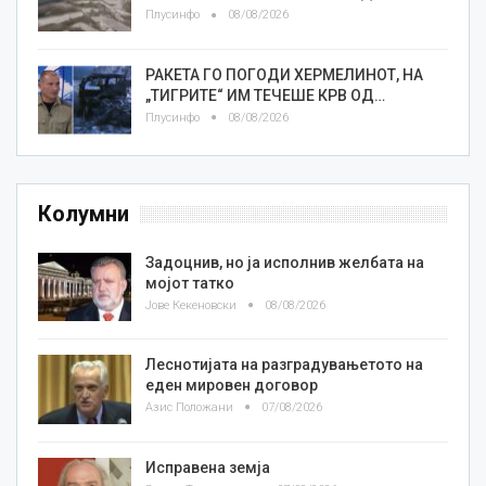
Плусинфо
08/08/2026
РАКЕТА ГО ПОГОДИ ХЕРМЕЛИНОТ, НА
„ТИГРИТЕ“ ИМ ТЕЧЕШЕ КРВ ОД…
Плусинфо
08/08/2026
Колумни
Задоцнив, но ја исполнив желбата на
мојот татко
Јове Кекеновски
08/08/2026
Леснотијата на разградувањетото на
еден мировен договор
Азис Положани
07/08/2026
Исправена земја