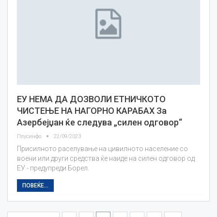
ЕУ НЕМА ДА ДОЗВОЛИ ЕТНИЧКОТО
ЧИСТЕЊЕ НА НАГОРНО КАРАБАХ За
Азербејџан ќе следува „силен одговор“
Плусинфо
22/09/2023
Присилното раселување на цивилното население со
воени или други средства ќе наиде на силен одговор од
ЕУ - предупреди Борел.
ПОВЕЌЕ...