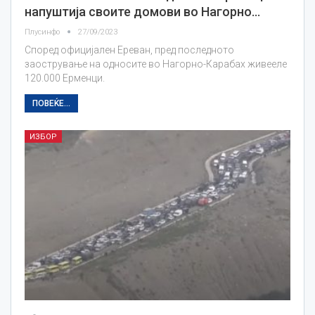
напуштија своите домови во Нагорно…
Плусинфо
27/09/2023
Според официјален Ереван, пред последното
заострување на односите во Нагорно-Карабах живееле
120.000 Ерменци.
ПОВЕЌЕ...
ИЗБОР