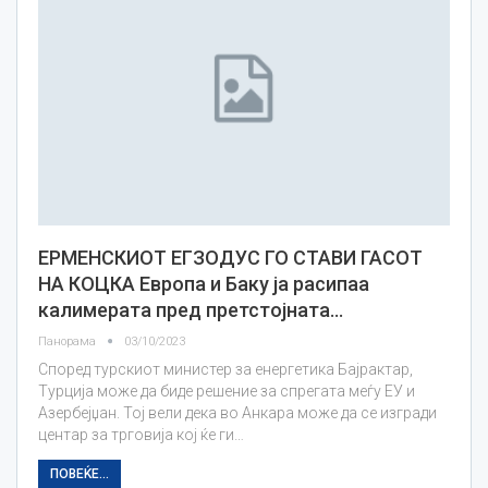
ЕРМЕНСКИОТ ЕГЗОДУС ГО СТАВИ ГАСОТ
НА КОЦКА Европа и Баку ја расипаа
калимерата пред претстојната…
Панорама
03/10/2023
Според турскиот министер за енергетика Бајрактар,
Турција може да биде решение за спрегата меѓу ЕУ и
Азербејџан. Тој вели дека во Анкара може да се изгради
центар за трговија кој ќе ги…
ПОВЕЌЕ...