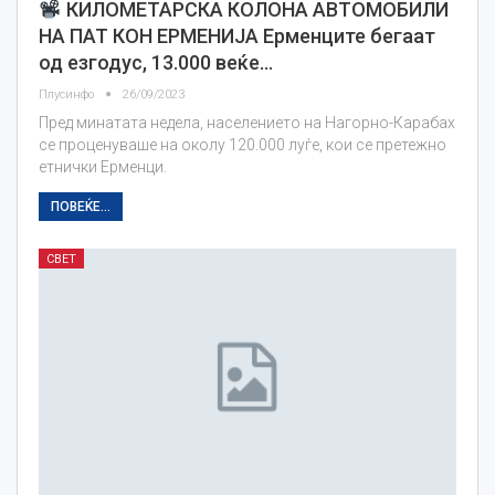
КИЛОМЕТАРСКА КОЛОНА АВТОМОБИЛИ
НА ПАТ КОН ЕРМЕНИЈА Ерменците бегаат
од езгодус, 13.000 веќе…
Плусинфо
26/09/2023
Пред минатата недела, населението на Нагорно-Карабах
се проценуваше на околу 120.000 луѓе, кои се претежно
етнички Ерменци.
ПОВЕЌЕ...
СВЕТ