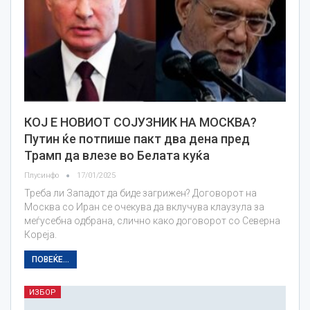
КОЈ Е НОВИОТ СОЈУЗНИК НА МОСКВА?
Путин ќе потпише пакт два дена пред
Трамп да влезе во Белата куќа
Плусинфо
17/01/2025
Треба ли Западот да биде загрижен? Договорот на
Москва со Иран се очекува да вклучува клаузула за
меѓусебна одбрана, слично како договорот со Северна
Кореја.
ПОВЕЌЕ...
ИЗБОР