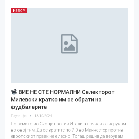
ИЗБОР
ВИЕ НЕ СТЕ НОРМАЛНИ Селекторот
Милевски кратко им се обрати на
фудбалерите
Плусинфо
13/10/2024
По ремито во Скопје против Италија почнав да верувам
во овој тим. Да се вратите по 7-0 во Манчестер против
европскиот првак не е лесно. Тогаш решив да верувам