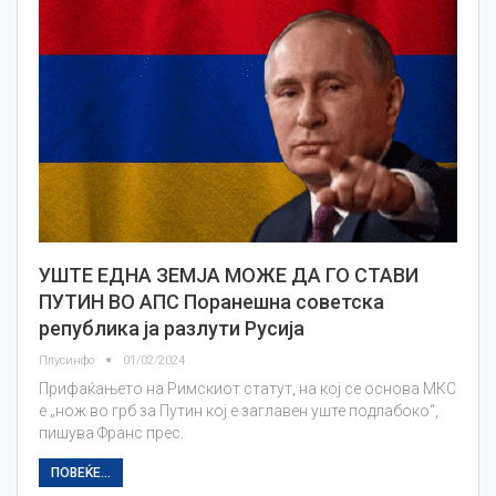
УШТЕ ЕДНА ЗЕМЈА МОЖЕ ДА ГО СТАВИ
ПУТИН ВО АПС Поранешна советска
република ја разлути Русија
Плусинфо
01/02/2024
Прифаќањето на Римскиот статут, на кој се основа МКС
е „нож во грб за Путин кој е заглавен уште подлабоко“,
пишува Франс прес.
ПОВЕЌЕ...