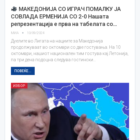
МАКЕДОНИЈА СО ИГРАЧ ПОМАЛКУ ЈА
СОВЛАДА ЕРМЕНИЈА СО 2-0 Нашата
репрезентација е прва на табелата со…
МИА
10/09/2024
Дуелите во Лигата на нациите за Македонија
продолжуваат во октомври со две гостувања. На 10
октомври, нашиот национален тим гостува кај Летонија,
па три дена подоцна следува гостински…
ПОВЕЌЕ...
ИЗБОР