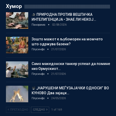
Хумор
ПРИРОДНА ПРОТИВ ВЕШТАЧКА
ИНТЕЛИГЕНЦИЈА • ЗНАЕ ЛИ НЕКОЈ…
Панорама
02/08/2026
Зошто мажот е љубоморен на момчето
што одржува базени?
Плусинфо
21/07/2026
Само македонски танкер успеал да помине
низ Ормускиот…
Плусинфо
21/07/2026
„НАРУШЕНИ МЕЃУЗАЈАЧКИ ОДНОСИ“ ВО
КУНОВО Два зајаци…
Плусинфо
24/05/2026
ПРЕТХОДНО
СЛЕДНО
1 of 169