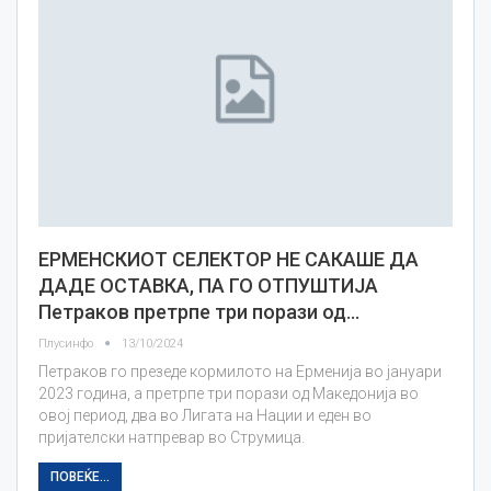
ЕРМЕНСКИОТ СЕЛЕКТОР НЕ САКАШЕ ДА
ДАДЕ ОСТАВКА, ПА ГО ОТПУШТИЈА
Петраков претрпе три порази од…
Плусинфо
13/10/2024
Петраков го презеде кормилото на Ерменија во јануари
2023 година, а претрпе три порази од Македонија во
овој период, два во Лигата на Нации и еден во
пријателски натпревар во Струмица.
ПОВЕЌЕ...