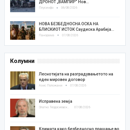
ДРОНОТ „ВАМПИР“ Нов…
Плусинфо
06/08/2026
НОВА БЕЗБЕДНОСНА ОСКА НА
БЛИСКИОТ ИСТОК Саудиска Арабија…
Панорама
07/08/2026
Колумни
Леснотијата на разградувањетото на
еден мировен договор
Азис Положани
07/08/2026
Исправена земја
Златко Теодосиевски
07/08/2026
Климата како безбедносно прашање во