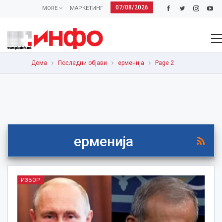
07/08/2026
MORE
МАРКЕТИНГ
Дома
Последни објави
ерменија
Page 2
ерменија
ИЗБОР