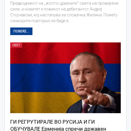
Предводникот на „жолто-црвените“ смета на проверени
сили, а новитет е повикот на дебитантот Андреј
Стојчевски, кој настапува за словачка Жилина. Помеѓу
сениорите повторно ќе биде и…
ПОВЕЌЕ...
СВЕТ
ГИ РЕГРУТИРАЛЕ ВО РУСИЈА И ГИ
ОБУЧУВАЛЕ Ерменија спречи државен