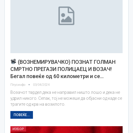
(ВОЗНЕМИРУВАЧКО) ПОЗНАТ ГОЛМАН
СМРТНО ПРЕГАЗИ ПОЛИЦАЕЦ И ВОЗАЧ!
Бегал повеќе од 60 километри и се…
Плусинфо
03/04/2024
Возачот тврдел дека не направил ништо лошо и дека не
удрил никого. Сепак, тој не можеше да објасни од каде се
трагите од крв на возилото.
ПОВЕЌЕ...
ИЗБОР