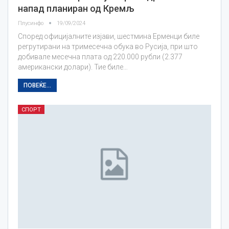
напад планиран од Кремљ
Плусинфо
19/09/2024
Според официјалните изјави, шестмина Ерменци биле
регрутирани на тримесечна обука во Русија, при што
добивале месечна плата од 220.000 рубли (2.377
американски долари). Тие биле…
ПОВЕЌЕ...
СПОРТ