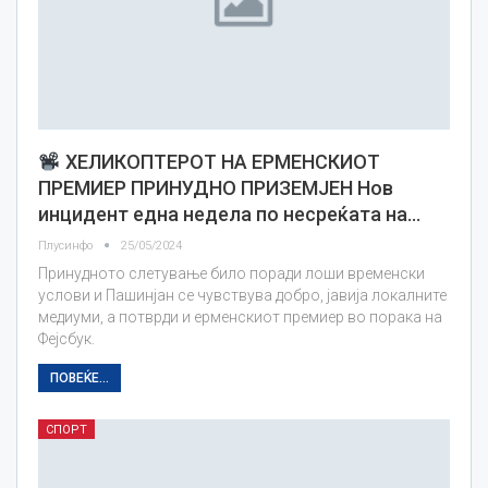
ХЕЛИКОПТЕРОТ НА ЕРМЕНСКИОТ
ПРЕМИЕР ПРИНУДНО ПРИЗЕМЈЕН Нов
инцидент една недела по несреќата на…
Плусинфо
25/05/2024
Принудното слетување било поради лоши временски
услови и Пашинјан се чувствува добро, јавија локалните
медиуми, а потврди и ерменскиот премиер во порака на
Фејсбук.
ПОВЕЌЕ...
СПОРТ