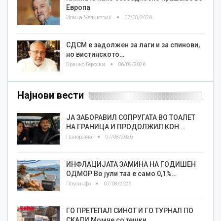
Европа
Ивица Челиковиќ
07/08/2026
СДСМ е задолжен за лаги и за спинови,
но вистинското…
Бранко Героски
06/08/2026
Најнови вести
ЈА ЗАБОРАВИЛ СОПРУГАТА ВО ТОАЛЕТ
НА ГРАНИЦА И ПРОДОЛЖИЛ КОН…
Панорама
07/08/2026
ИНФЛАЦИЈАТА ЗАМИНА НА ГОДИШЕН
ОДМОР Во јули таа е само 0,1%…
Плусинфо
07/08/2026
ГО ПРЕТЕПАЛ СИНОТ И ГО ТУРНАЛ ПО
СКАЛИ Момче со тешки…