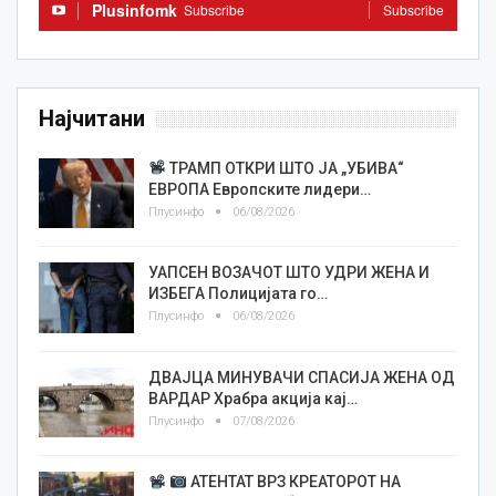
Plusinfomk
Subscribe
Subscribe
Најчитани
ТРАМП ОТКРИ ШТО ЈА „УБИВА“
ЕВРОПА Европските лидери…
Плусинфо
06/08/2026
УАПСЕН ВОЗАЧОТ ШТО УДРИ ЖЕНА И
ИЗБЕГА Полицијата го…
Плусинфо
06/08/2026
ДВАЈЦА МИНУВАЧИ СПАСИЈА ЖЕНА ОД
ВАРДАР Храбра акција кај…
Плусинфо
07/08/2026
АТЕНТАТ ВРЗ КРЕАТОРОТ НА