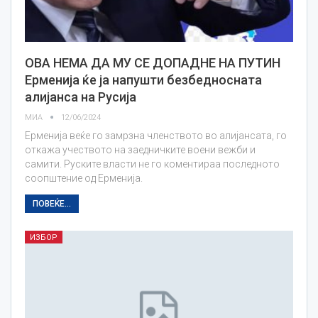
ОВА НЕМА ДА МУ СЕ ДОПАДНЕ НА ПУТИН
Ерменија ќе ја напушти безбедносната
алијанса на Русија
МИА
12/06/2024
Ерменија веќе го замрзна членството во алијансата, го
откажа учеството на заедничките воени вежби и
самити. Руските власти не го коментираа последното
соопштение од Ерменија.
ПОВЕЌЕ...
ИЗБОР