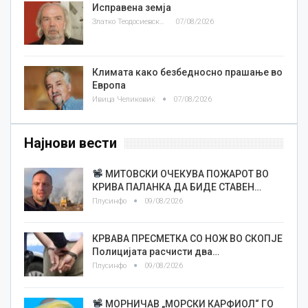
Исправена земја
Златко Теодосиевски
07/08/2026
Климата како безбедносно прашање во
Европа
Ивица Челиковиќ
07/08/2026
Најнови вести
МИТОВСКИ ОЧЕКУВА ПОЖАРОТ ВО
КРИВА ПАЛАНКА ДА БИДЕ СТАВЕН…
Плусинфо
09/08/2026
КРВАВА ПРЕСМЕТКА СО НОЖ ВО СКОПЈЕ
Полицијата расчисти два…
Плусинфо
09/08/2026
МОРНИЧАВ „МОРСКИ КАРФИОЛ“ ГО