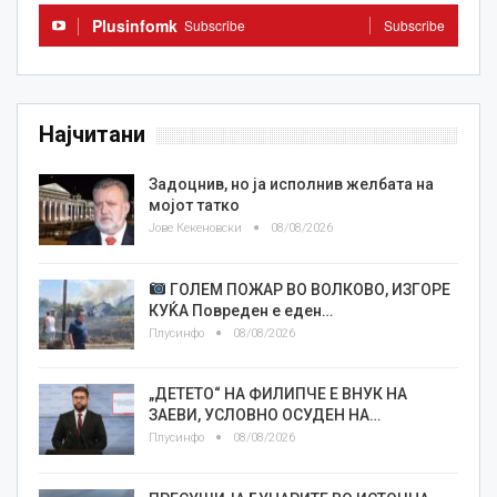
Plusinfomk
Subscribe
Subscribe
Најчитани
Задоцнив, но ја исполнив желбата на
мојот татко
Јове Кекеновски
08/08/2026
ГОЛЕМ ПОЖАР ВО ВОЛКОВО, ИЗГОРЕ
КУЌА Повреден е еден…
Плусинфо
08/08/2026
„ДЕТЕТО“ НА ФИЛИПЧЕ Е ВНУК НА
ЗАЕВИ, УСЛОВНО ОСУДЕН НА…
Плусинфо
08/08/2026