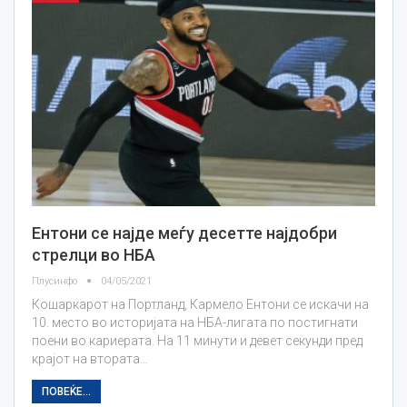
Ентони се најде меѓу десетте најдобри
стрелци во НБА
Плусинфо
04/05/2021
Кошаркарот на Портланд, Кармело Ентони се искачи на
10. место во историјата на НБА-лигата по постигнати
поени во кариерата. На 11 минути и девет секунди пред
крајот на втората…
ПОВЕЌЕ...