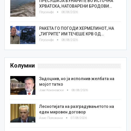
ПРЕСУШИЈА БУНАРИТЕ ВО ИСТОЧНА
ХРВАТСКА, НАТОВАРЕНИ БРОДОВИ…
Плусинфо
08/08/2026
РАКЕТА ГО ПОГОДИ ХЕРМЕЛИНОТ, НА
„ТИГРИТЕ“ ИМ ТЕЧЕШЕ КРВ ОД…
Плусинфо
08/08/2026
Колумни
Задоцнив, но ја исполнив желбата на
мојот татко
Јове Кекеновски
08/08/2026
Леснотијата на разградувањетото на
еден мировен договор
Азис Положани
07/08/2026