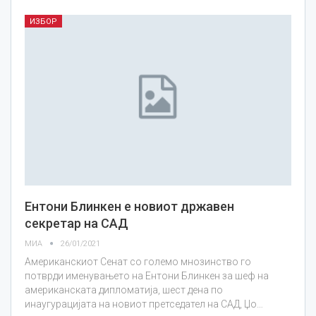
ИЗБОР
Ентони Блинкен е новиот државен
секретар на САД
МИА
26/01/2021
Американскиот Сенат со големо мнозинство го
потврди именувањето на Ентони Блинкен за шеф на
американската дипломатија, шест дена по
инаугурацијата на новиот претседател на САД, Џо…