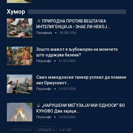
Хумор
ПРИРОДНА ПРОТИВ ВЕШТАЧКА
ИНТЕЛИГЕНЦИЈА • ЗНАЕ ЛИ НЕКОЈ…
Панорама
02/08/2026
Зошто мажот е љубоморен на момчето
што одржува базени?
Плусинфо
21/07/2026
Само македонски танкер успеал да помине
низ Ормускиот…
Плусинфо
21/07/2026
„НАРУШЕНИ МЕЃУЗАЈАЧКИ ОДНОСИ“ ВО
КУНОВО Два зајаци…
Плусинфо
24/05/2026
ПРЕТХОДНО
СЛЕДНО
1 of 169