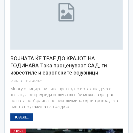
ВОЈНАТА ЌЕ ТРАЕ ДО КРАЈОТ НА
ГОДИНАВА Така проценуваат САД, ги
известиле и европските сојузници
МИА
15/04/2022
Многу официјални лица претходно истакнаа дека е
тешко да се предвиди колку долго би можела да трае
војната во Украина, но неколкумина од нив рекоа дека
ништо не укажува на тоа дека…
ПОВЕЌЕ...
СПОРТ