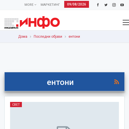
09/08/2026
MORE
МАРКЕТИНГ
Дома
Последни објави
ентони
ентони
СВЕТ