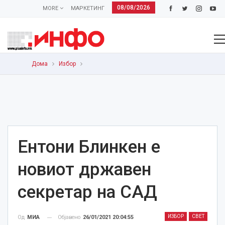
08/08/2026
MORE
МАРКЕТИНГ
Дома
Избор
Ентони Блинкен е
новиот државен
секретар на САД
ИЗБОР
СВЕТ
Објавено
26/01/2021 20:04:55
Од
МИА