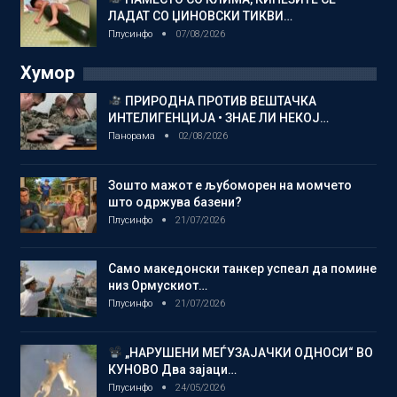
ЛАДАТ СО ЏИНОВСКИ ТИКВИ…
Плусинфо
07/08/2026
Хумор
ПРИРОДНА ПРОТИВ ВЕШТАЧКА
ИНТЕЛИГЕНЦИЈА • ЗНАЕ ЛИ НЕКОЈ…
Панорама
02/08/2026
Зошто мажот е љубоморен на момчето
што одржува базени?
Плусинфо
21/07/2026
Само македонски танкер успеал да помине
низ Ормускиот…
Плусинфо
21/07/2026
„НАРУШЕНИ МЕЃУЗАЈАЧКИ ОДНОСИ“ ВО
КУНОВО Два зајаци…
Плусинфо
24/05/2026