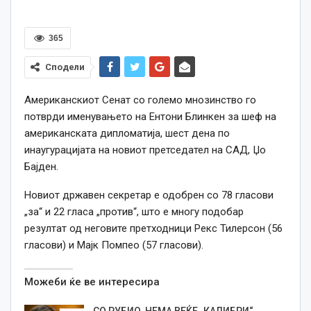
365
Сподели
Американскиот Сенат со големо мнозинство го
потврди именувањето на Ентони Блинкен за шеф на
американската дипломатија, шест дена по
инаугурацијата на новиот претседател на САД, Џо
Бајден.
Новиот државен секретар е одобрен со 78 гласови
„за“ и 22 гласа „против“, што е многу подобар
резултат од неговите претходници Рекс Тилерсон (56
гласови) и Мајк Помпео (57 гласови).
Можеби ќе ве интересира