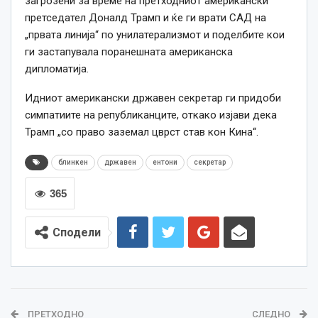
загрозени за време на претходниот американски
претседател Доналд Трамп и ќе ги врати САД на
„првата линија“ по унилатерализмот и поделбите кои
ги застапувала поранешната американска
дипломатија.
Идниот американски државен секретар ги придоби
симпатиите на републиканците, откако изјави дека
Трамп „со право заземал цврст став кон Кина“.
блинкен
државен
ентони
секретар
365
Сподели
ПРЕТХОДНО
СЛЕДНО