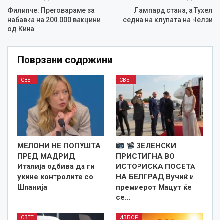
Филипче: Преговараме за
Лампард стана, а Тухел
набавка на 200.000 вакцини
седна на клупата на Челзи
од Кина
Поврзани содржини
СВЕТ
СВЕТ
МЕЛОНИ НЕ ПОПУШТА
ЗЕЛЕНСКИ
ПРЕД МАДРИД
ПРИСТИГНА ВО
Италија одбива да ги
ИСТОРИСКА ПОСЕТА
укине контролите со
НА БЕЛГРАД Вучиќ и
Шпанија
премиерот Мацут ќе
се…
СВЕТ
ИЗБОР