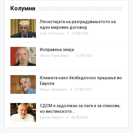
Колумни
Леснотијата на разградувањетото на
еден мировен договор
Азис Положани
07/08/2026
Исправена земја
Златко Теодосиевски
07/08/2026
Климата како безбедносно прашање во
Европа
Ивица Челиковиќ
07/08/2026
СДСМ е задолжен за лаги и за спинови,
но вистинското…
Бранко Героски
06/08/2026