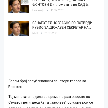
СО РУБИО, НЕМА ВЕЌЕ „КАЛИБРИ“
ФОНТОВИ Дипломатите во САД ѝ…
Плусинфо
11/12/2025
СЕНАТОТ ЕДНОГЛАСНО ГО ПОТВРДИ
РУБИО ЗА ДРЖАВЕН СЕКРЕТАР НА…
МИА
21/01/2025
Голем број републикански сенатори гласаа за
Блинкен.
Тој минатата недела за време на разговорите во
Сенатот вети дека ќе ги „заживее“ сојузите кои се