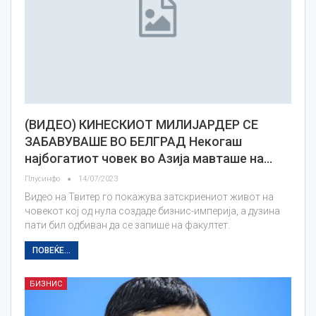
(ВИДЕО) КИНЕСКИОТ МИЛИЈАРДЕР СЕ
ЗАБАВУВАШЕ ВО БЕЛГРАД Некогаш
најбогатиот човек во Азија мавташе на…
Плусинфо
14/07/2023
Видео на Твитер го покажува затскриениот живот на
човекот кој од нула создаде бизнис-империја, а дузина
пати бил одбиван да се запише на факултет.
ПОВЕЌЕ...
БИЗНИС