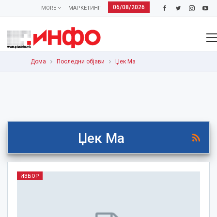
06/08/2026
MORE
МАРКЕТИНГ
Дома
Последни објави
Џек Ма
Џек Ма
ИЗБОР