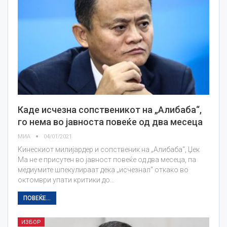
Каде исчезна сопственикот на „Алибаба“,
го нема во јавноста повеќе од два месеца
МИА
04/01/2021
Кинескиот милијардер и сопственик на „Алибаба“, Џек
Ма не е присутен во јавност повеќе од два месеца, па
медиумите шпекулираат дека „исчезнал“ откако во
октомври упати критики до…
ПОВЕЌЕ...
ИЗБОР