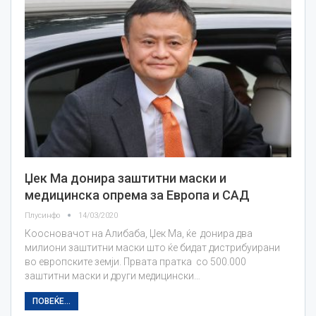
Џек Ма донира заштитни маски и
медицинска опрема за Европа и САД
Плусинфо
14/03/2020
Коосновачот на Алибаба, Џек Ма, ќе донира два
милиони заштитни маски што ќе бидат дистрибуирани
во европските земји. Првата пратка со 500.000
заштитни маски и други медицински…
ПОВЕЌЕ...