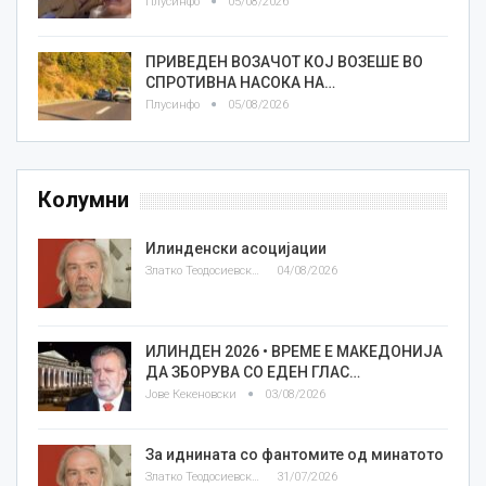
Плусинфо
05/08/2026
ПРИВЕДЕН ВОЗАЧОТ КОЈ ВОЗЕШЕ ВО
СПРОТИВНА НАСОКА НА…
Плусинфо
05/08/2026
Колумни
Илинденски асоцијации
Златко Теодосиевски
04/08/2026
ИЛИНДЕН 2026 • ВРЕМЕ Е МАКЕДОНИЈА
ДА ЗБОРУВА СО ЕДЕН ГЛАС…
Јове Кекеновски
03/08/2026
За иднината со фантомите од минатото
Златко Теодосиевски
31/07/2026