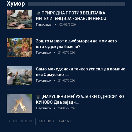
Хумор
ПРИРОДНА ПРОТИВ ВЕШТАЧКА
ИНТЕЛИГЕНЦИЈА • ЗНАЕ ЛИ НЕКОЈ…
Панорама
02/08/2026
Зошто мажот е љубоморен на момчето
што одржува базени?
Плусинфо
21/07/2026
Само македонски танкер успеал да помине
низ Ормускиот…
Плусинфо
21/07/2026
„НАРУШЕНИ МЕЃУЗАЈАЧКИ ОДНОСИ“ ВО
КУНОВО Два зајаци…
Плусинфо
24/05/2026
ПРЕТХОДНО
СЛЕДНО
1 of 169