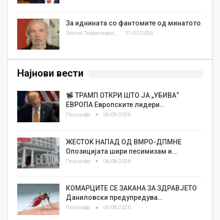
За иднината со фантомите од минатото
Златко Теодосиевски
31/07/2026
Најнови вести
ТРАМП ОТКРИ ШТО ЈА „УБИВА“
ЕВРОПА Европските лидери…
Плусинфо
06/08/2026
ЖЕСТОК НАПАД ОД ВМРО-ДПМНЕ
Опозицијата шири песимизам и…
Плусинфо
06/08/2026
КОМАРЦИТЕ СЕ ЗАКАНА ЗА ЗДРАВЈЕТО
Даниловски предупредува…
Плусинфо
06/08/2026