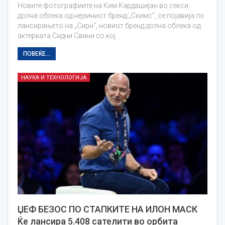
Новите фотографиите на Ким Кардашијан во секси
долна облека од нејзиниот бренд „Скимс“, се појавија по
лансирањето на „Сирн“, новиот бренд долна облека од
актерката Сидни Свини со кој…
ПОВЕЌЕ...
НАУКА И ТЕХНОЛОГИЈА
ЏЕФ БЕЗОС ПО СТАПКИТЕ НА ИЛОН МАСК
Ќе лансира 5.408 сателити во орбита