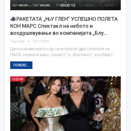
РАКЕТАТА „ЊУ ГЛЕН“ УСПЕШНО ПОЛЕТА
КОН МАРС Спектакл на небото и
воодушевување во компанијата „Блу…
Плусинфо
14/11/2025
Целта на мисијата е да се испратат два сателити на
НАСА, познати како „Синиот“ и „Златниот“, кон Марс.
ПОВЕЌЕ...
СЦЕНА