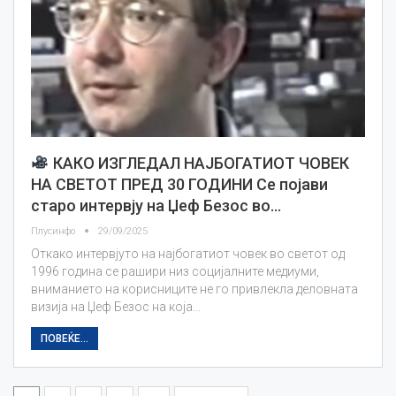
КАКО ИЗГЛЕДАЛ НАЈБОГАТИОТ ЧОВЕК
НА СВЕТОТ ПРЕД 30 ГОДИНИ Се појави
старо интервју на Џеф Безос во…
Плусинфо
29/09/2025
Откако интервјуто на најбогатиот човек во светот од
1996 година се рашири низ социјалните медиуми,
вниманието на корисниците не го привлекла деловната
визија на Џеф Безос на која…
ПОВЕЌЕ...