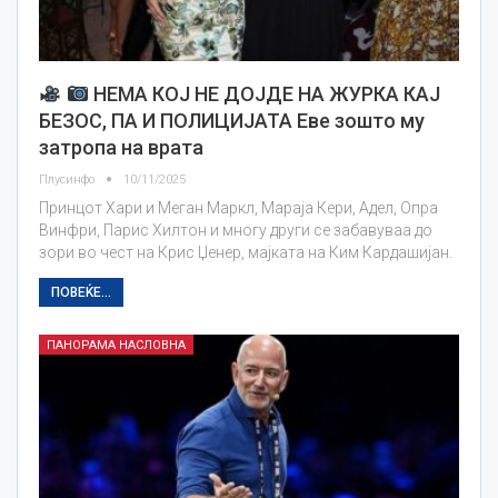
НЕМА КОЈ НЕ ДОЈДЕ НА ЖУРКА КАЈ
БЕЗОС, ПА И ПОЛИЦИЈАТА Еве зошто му
затропа на врата
Плусинфо
10/11/2025
Принцот Хари и Меган Маркл, Мараја Кери, Адел, Опра
Винфри, Парис Хилтон и многу други се забавуваа до
зори во чест на Крис Џенер, мајката на Ким Кардашијан.
ПОВЕЌЕ...
ПАНОРАМА НАСЛОВНА