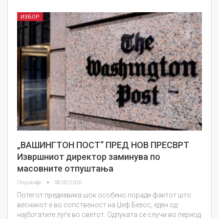
ИЗБОР
„ВАШИНГТОН ПОСТ“ ПРЕД НОВ ПРЕСВРТ
Извршниот директор заминува по
масовните отпуштања
Плусинфо
08/02/2026
Потегот предизвика шок особено поради фактот што
весникот е во сопственост на Џеф Безос, еден од
најбогатите луѓе во светот. Одлуката се случи во период