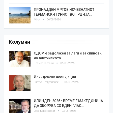
ПРОНАЈДЕН МРТОВ ИСЧЕЗНАТИОТ
ГЕРМАНСКИ ТУРИСТ ВО ГРЦИЈА…
МИА
06/08/2026
Колумни
СДСМ е задолжен за лаги и за спинови,
но вистинското…
Бранко Героски
06/08/2026
Илинденски асоцијации
Златко Теодосиевски
04/08/2026
ИЛИНДЕН 2026 • ВРЕМЕ Е МАКЕДОНИЈА
ДА ЗБОРУВА СО ЕДЕН ГЛАС…
Јове Кекеновски
03/08/2026