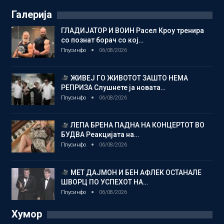
Галерија
ГЛАДИЈАТОР И ВОИН Расел Кроу тренира
со познат борач со кој…
Плусинфо
06/08/2026
ЖИВЕЈ ГО ЖИВОТОТ ЗАШТО НЕМА
РЕПРИЗА Слушнете ја новата…
Плусинфо
06/08/2026
ЛЕПА БРЕНА ПАДНА НА КОНЦЕРТОТ ВО
БУДВА Реакцијата на…
Плусинфо
06/08/2026
МЕТ ДАЈМОН И БЕН АФЛЕК ОСТАНАЛЕ
ШВОРЦ ПО УСПЕХОТ НА…
Плусинфо
06/08/2026
Хумор