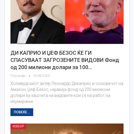
ДИ КАПРИО И ЏЕФ БЕЗОС ЌЕ ГИ
СПАСУВААТ ЗАГРОЗЕНИТЕ ВИДОВИ Фонд
од 200 милиони долари за 100…
Плусинфо
05/08/2026
Холивудскиот актер Леонардо Дикаприо и основачот на
Амазон, Џеф Безос, најавија фонд од 200 милиони
долари за заштита на видовите кои се на работ на
изумирање.
ПОВЕЌЕ...
ИЗБОР