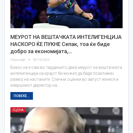
МЕУРОТ НА ВЕШТАЧКАТА ИНТЕЛИГЕНЦИЈА
НАСКОРО ЌЕ ПУКНЕ Сепак, тоа ќе биде
добро за економијата,…
Плусинфо
09/10/2025
Безос не е сам во тврдењето дека меурот на вештачката
интелигенција на крајот би можел да биде позитивен
развој на настаните. Слични оценки во август изнесе и
извршниот директор на…
ПОВЕЌЕ...
СЦЕНА