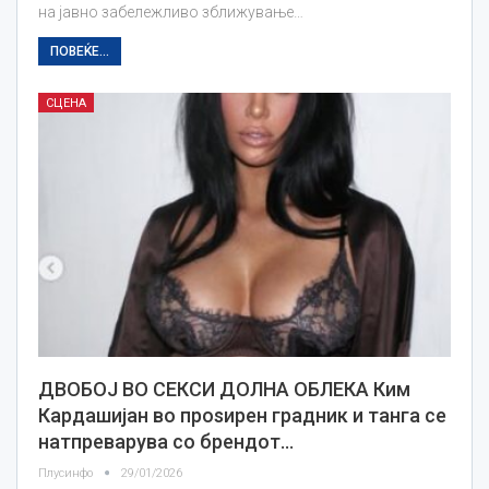
на јавно забележливо зближување…
ПОВЕЌЕ...
СЦЕНА
ДВОБОЈ ВО СЕКСИ ДОЛНА ОБЛЕКА Ким
Кардашијан во проѕирен градник и танга се
натпреварува со брендот…
Плусинфо
29/01/2026