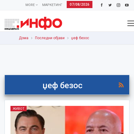
07/08/2026
MORE
МАРКЕТИНГ
Дома
Последни објави
џеф безос
џеф безос
ЖИВОТ