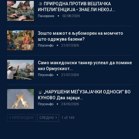
ПРИРОДНА ПРОТИВ ВЕШТАЧКА
ИНТЕЛИГЕНЦИЈА • ЗНАЕ ЛИ НЕКОЈ…
Панорама
02/08/2026
Зошто мажот е љубоморен на момчето
што одржува базени?
Плусинфо
21/07/2026
Само македонски танкер успеал да помине
низ Ормускиот…
Плусинфо
21/07/2026
„НАРУШЕНИ МЕЃУЗАЈАЧКИ ОДНОСИ“ ВО
КУНОВО Два зајаци…
Плусинфо
24/05/2026
ПРЕТХОДНО
СЛЕДНО
1 of 169