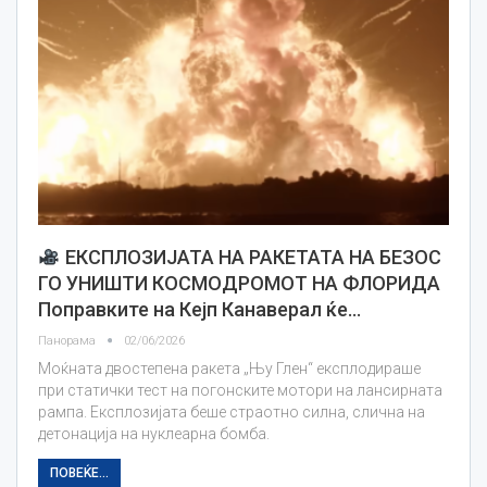
ЕКСПЛОЗИЈАТА НА РАКЕТАТА НА БЕЗОС
ГО УНИШТИ КОСМОДРОМОТ НА ФЛОРИДА
Поправките на Кејп Канаверал ќе…
Панорама
02/06/2026
Моќната двостепена ракета „Њу Глен“ експлодираше
при статички тест на погонските мотори на лансирната
рампа. Експлозијата беше страотно силна, слична на
детонација на нуклеарна бомба.
ПОВЕЌЕ...