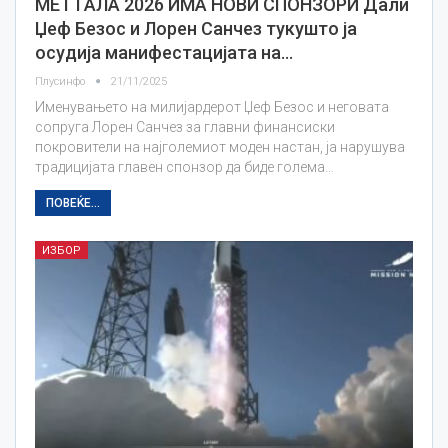
МЕТ ГАЛА 2026 ИМА НОВИ СПОНЗОРИ Дали
Џеф Безос и Лорен Санчез тукушто ја
осудија манифестацијата на…
Плусинфо
21/11/2025
Именувањето на милијардерот Џеф Безос и неговата
сопруга Лорен Санчез за главни финансиски
покровители на најголемиот моден настан, ја нарушува
традицијата главен спонзор да биде голема…
ПОВЕЌЕ...
ИЗБОР