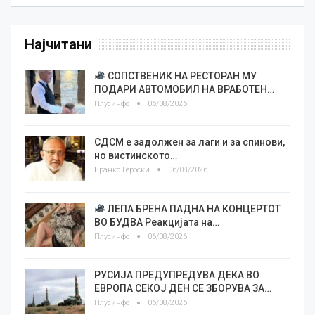
Најчитани
СОПСТВЕНИК НА РЕСТОРАН МУ
ПОДАРИ АВТОМОБИЛ НА ВРАБОТЕН…
Плусинфо
06/08/2026
СДСМ е задолжен за лаги и за спинови,
но вистинското…
Бранко Героски
06/08/2026
ЛЕПА БРЕНА ПАДНА НА КОНЦЕРТОТ
ВО БУДВА Реакцијата на…
Плусинфо
06/08/2026
РУСИЈА ПРЕДУПРЕДУВА ДЕКА ВО
ЕВРОПА СЕКОЈ ДЕН СЕ ЗБОРУВА ЗА…
Плусинфо
06/08/2026