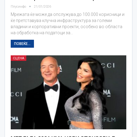
Плусинфо
21/01/2026
Мрежата ќе може да опслужува до 100.000 корисници и
ќе претставува клучна инфраструктура за големи
владини и корпоративни проекти, особено во областа
на обработка на податоци за…
ПОВЕЌЕ...
СЦЕНА