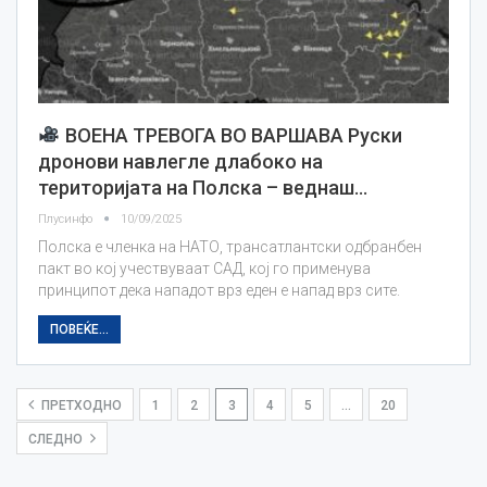
ВОЕНА ТРЕВОГА ВО ВАРШАВА Руски
дронови навлегле длабоко на
територијата на Полска – веднаш…
Плусинфо
10/09/2025
Полска е членка на НАТО, трансатлантски одбранбен
пакт во кој учествуваат САД, кој го применува
принципот дека нападот врз еден е напад врз сите.
ПОВЕЌЕ...
ПРЕТХОДНО
1
2
3
4
5
…
20
СЛЕДНО