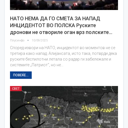
НАТО НЕМА ДА ГО СМЕТА ЗА НАПАД
ИНЦИДЕНТОТ ВО ПОЛСКА Руските
дронови не отвориле оган врз полските…
Плусинфо
10/09/2025
Според извори на НАТО, инцидентот во моментов не се
третира како напад. Алијансата, исто така, потврди дека
руските беспилотни летала со радар ги забележале и
системите „Патриот“, но не…
ПОВЕЌЕ...
СВЕТ