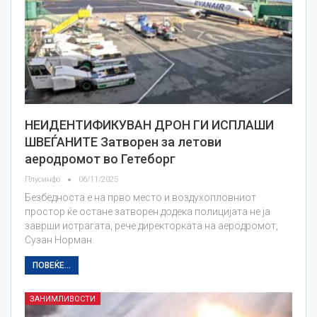
НЕИДЕНТИФИКУВАН ДРОН ГИ ИСПЛАШИ
ШВЕЃАНИТЕ Затворен за летови
аеродромот во Гетеборг
Плусинфо
06/11/2025
Безбедноста е на прво место и воздухопловниот
простор ќе остане затворен додека полицијата не ја
заврши истрагата, рече директорката на аеродромот,
Сузан Норман.
ПОВЕЌЕ...
ЗАНИМЛИВОСТИ