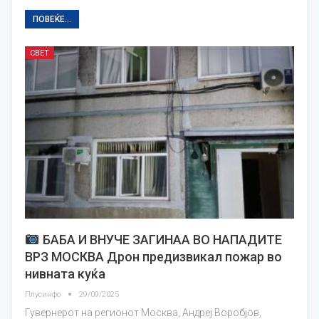
ПОВЕЌЕ...
СВЕТ
БАБА И ВНУЧЕ ЗАГИНАА ВО НАПАДИТЕ
ВРЗ МОСКВА Дрон предизвикал пожар во
нивната куќа
Плусинфо
29/09/2025
Гувернерот на регионот Москва, Андреј Воробјов,