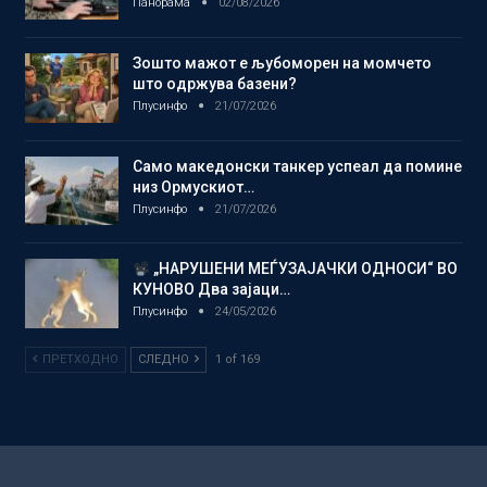
Панорама
02/08/2026
Зошто мажот е љубоморен на момчето
што одржува базени?
Плусинфо
21/07/2026
Само македонски танкер успеал да помине
низ Ормускиот…
Плусинфо
21/07/2026
„НАРУШЕНИ МЕЃУЗАЈАЧКИ ОДНОСИ“ ВО
КУНОВО Два зајаци…
Плусинфо
24/05/2026
ПРЕТХОДНО
СЛЕДНО
1 of 169