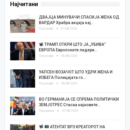
Најчитани
ДВАЈЦА МИНУВАЧИ СПАСИЈА ЖЕНА ОД
ВАРДАР Храбра акција кај…
Плусинфо
07/08/2026
ТРАМП ОТКРИ ШТО ЈА „УБИВА“
ЕВРОПА Европските лидери…
Плусинфо
06/08/2026
УАПСЕН ВОЗАЧОТ ШТО УДРИ ЖЕНА И
ИЗБЕГА Полицијата го…
Плусинфо
06/08/2026
ВО ГЕРМАНИЈА СЕ СПРЕМА ПОЛИТИЧКИ
ЗЕМЈОТРЕС Стасаа најновите…
Панорама
07/08/2026
АТЕНТАТ ВРЗ КРЕАТОРОТ НА