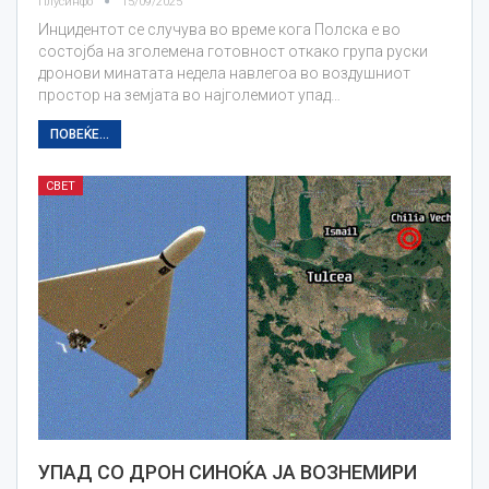
Плусинфо
15/09/2025
Инцидентот се случува во време кога Полска е во
состојба на зголемена готовност откако група руски
дронови минатата недела навлегоа во воздушниот
простор на земјата во најголемиот упад…
ПОВЕЌЕ...
СВЕТ
УПАД СО ДРОН СИНОЌА ЈА ВОЗНЕМИРИ