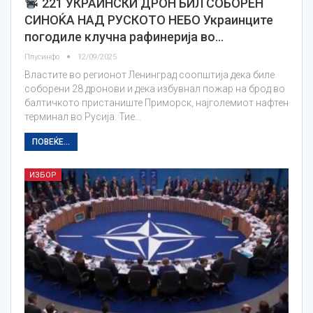
221 УКРАИНСКИ ДРОН БИЛ СОБОРЕН
СИНОЌА НАД РУСКОТО НЕБО Украинците
погодиле клучна рафинерија во…
Плусинфо
12/09/2025
Властите во регионот Ленинград соопштија дека биле
соборени 28 дронови и дека избувнал пожар на брод во
балтичкото пристаниште Приморск, најголемиот нафтен
терминал во Русија. Тие…
ПОВЕЌЕ...
ИЗБОР