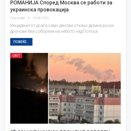
РОМАНИЈА Според Москва се работи за
украинска провокација
Плусинфо
15/09/2025
Инциденетот доаѓа само денови откако дузина руски
дронови беа соборени на небото над Полска.
ПОВЕЌЕ...
СВЕТ