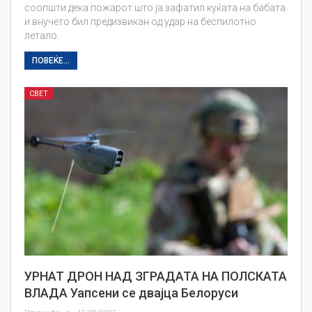
соопшти дека пожарот што ја зафатил куќата на бабата
и внучето бил предизвикан од удар на беспилотно
летало.
ПОВЕЌЕ...
СВЕТ
УРНАТ ДРОН НАД ЗГРАДАТА НА ПОЛСКАТА
ВЛАДА Уапсени се двајца Белоруси