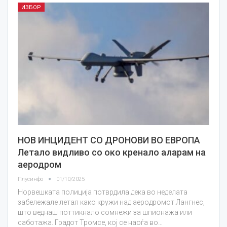
ИЗБОР
НОВ ИНЦИДЕНТ СО ДРОНОВИ ВО ЕВРОПА
Летало видливо со око кренало аларам на
аеродром
Плусинфо
01/10/2025
Норвешката полиција потврдила дека во неделата
забележале летал како кружи над аеродромот Лангнес,
што веднаш поттикнало сомнежи за шпионажа или
саботажа. Градот Тромсе, кој се наоѓа во…