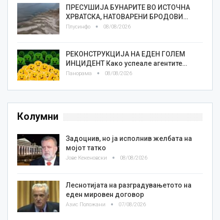
ПРЕСУШИЈА БУНАРИТЕ ВО ИСТОЧНА
ХРВАТСКА, НАТОВАРЕНИ БРОДОВИ…
Плусинфо
08/08/2026
РЕКОНСТРУКЦИЈА НА ЕДЕН ГОЛЕМ
ИНЦИДЕНТ Како успеале агентите…
Панорама
08/08/2026
Колумни
Задоцнив, но ја исполнив желбата на
мојот татко
Јове Кекеновски
08/08/2026
Леснотијата на разградувањетото на
еден мировен договор
Азис Положани
07/08/2026