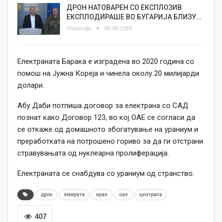
ДРОН НАТОВАРЕН СО ЕКСПЛОЗИВ
ЕКСПЛОДИРАШЕ ВО БУГАРИЈА БЛИЗУ…
Плусинфо
08/08/2026
Електраната Барака е изградена во 2020 година со
помош на Јужна Кореја и чинела околу 20 милијарди
долари.
Абу Даби потпиша договор за електрана со САД
познат како Договор 123, во кој ОАЕ се согласи да
се откаже од домашното збогатување на ураниум и
преработката на потрошено гориво за да ги отстрани
стравувањата од нуклеарна пролиферација.
Електраната се снабдува со ураниум од странство.
дрон
емирати
иран
оае
централа
407