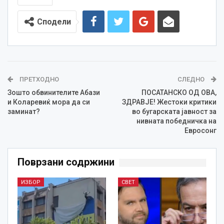
Сподели
ПРЕТХОДНО
СЛЕДНО
Зошто обвинителите Абази
ПОСАТАНСКО ОД ОВА,
и Коларевиќ мора да си
ЗДРАВЈЕ! Жестоки критики
заминат?
во бугарската јавност за
нивната победничка на
Евросонг
Поврзани содржини
ИЗБОР
СВЕТ