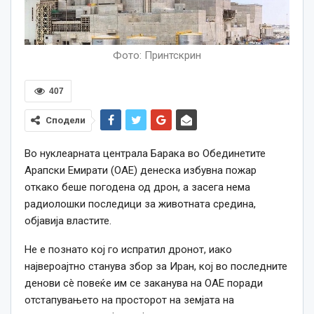
Фото: Принтскрин
407
Сподели
Во нуклеарната централа Барака во Обединетите
Арапски Емирати (ОАЕ) денеска избувна пожар
откако беше погодена од дрон, а засега нема
радиолошки последици за животната средина,
објавија властите.
Не е познато кој го испратил дронот, иако
највероајтно станува збор за Иран, кој во последните
денови сè повеќе им се заканува на ОАЕ поради
отстапувањето на просторот на земјата на