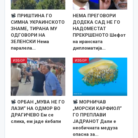
ПРИШТИНА ГО
НЕМА ПРЕГОВОРИ
СИМНА УКРАИНСКОТО
ДОДЕКА САД НЕ ГО
ЗНАМЕ, ТИРАНА МУ
НАДОМЕСТАТ
ОДГОВОРИ НА
ПРЕКРШЕНОТО Шефот
ЗЕЛЕНСКИ Нема
на иранската
паралела…
дипломатија…
ИЗБОР
ИЗБОР
ОРБАН „МУВА НЕ ГО
МОРНИЧАВ
ЛАЗИ“ НА ОДМОР ВО
„МОРСКИ КАРФИОЛ“
ДРАГИЧЕВО Ем се
ГО ПРЕПЛАВИ
слика, ем јаде ќебапи
ЈАДРАНОТ Дали е
необичната медуза
опасна за…