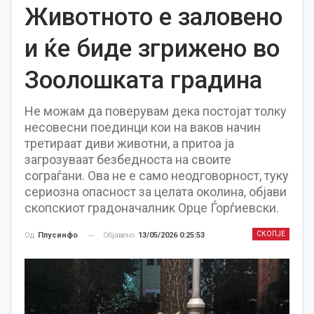
Животното е заловено
и ќе биде згрижено во
Зоолошката градина
Не можам да поверувам дека постојат толку
несовесни поединци кои на ваков начин
третираат диви животни, а притоа ја
загрозуваат безбедноста на своите
сограѓани. Ова не е само неодговорност, туку
сериозна опасност за целата околина, објави
скопскиот градоначалник Орце Ѓорѓиевски.
СКОПЈЕ
Објавено
13/05/2026 0:25:53
Од
Плусинфо