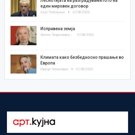
Леснотијата на разградувањетото на
еден мировен договор
Азис Положани
07/08/2026
Исправена земја
Златко Теодосиевски
07/08/2026
Климата како безбедносно прашање во
Европа
Ивица Челиковиќ
07/08/2026