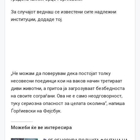
За случајот веднаш се известени сите надлежни
институции, додаде тој.
„Не можам да поверувам дека постојат толку
несовесни поединци кои на ваков начин третираат
диви животни, а притоа ја загрозуваат безбедноста
на своите сограѓани. Ова не е само неодговорност,
туку сериозна опасност за целата околина“, напиша
Ѓорѓиевски на Фејсбук.
Можеби ќе ве интересира