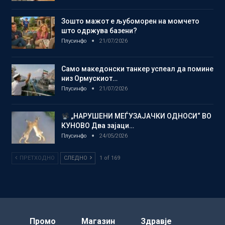
Зошто мажот е љубоморен на момчето
што одржува базени?
Плусинфо
21/07/2026
Само македонски танкер успеал да помине
низ Ормускиот…
Плусинфо
21/07/2026
„НАРУШЕНИ МЕЃУЗАЈАЧКИ ОДНОСИ“ ВО
КУНОВО Два зајаци…
Плусинфо
24/05/2026
ПРЕТХОДНО
СЛЕДНО
1 of 169
Промо
Магазин
Здравје