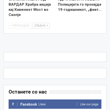
ВАРДАР Храбра акција
Полицијата го пронајде
кај Камениот Мост во
19-годишникот, „фиат…
Скопје
ПРЕТХОДНО
СЛЕДНО
Останете со нас
Facebook
Likes
Like our page