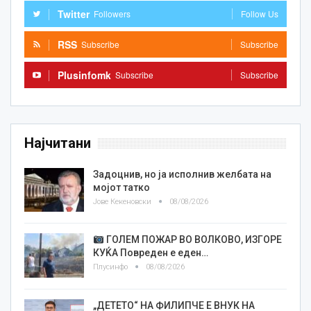
Twitter
Followers
Follow Us
RSS
Subscribe
Subscribe
Plusinfomk
Subscribe
Subscribe
Најчитани
Задоцнив, но ја исполнив желбата на
мојот татко
Јове Кекеновски
08/08/2026
ГОЛЕМ ПОЖАР ВО ВОЛКОВО, ИЗГОРЕ
КУЌА Повреден е еден…
Плусинфо
08/08/2026
„ДЕТЕТО“ НА ФИЛИПЧЕ Е ВНУК НА