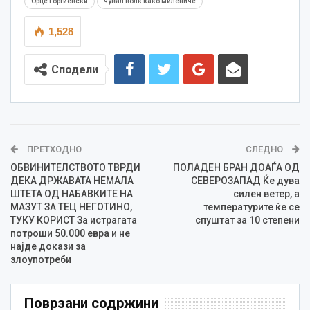
Орце Ѓорѓиевски
чувал волк како милениче
1,528
Сподели
ПРЕТХОДНО
СЛЕДНО
ОБВИНИТЕЛСТВОТО ТВРДИ
ПОЛАДЕН БРАН ДОАЃА ОД
ДЕКА ДРЖАВАТА НЕМАЛА
СЕВЕРОЗАПАД Ќе дува
ШТЕТА ОД НАБАВКИТЕ НА
силен ветер, а
МАЗУТ ЗА ТЕЦ НЕГОТИНО,
температурите ќе се
ТУКУ КОРИСТ За истрагата
спуштат за 10 степени
потроши 50.000 евра и не
најде докази за
злоупотреби
Поврзани содржини