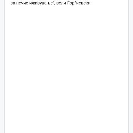
за нечие иживување“, вели Ѓорѓиевски.