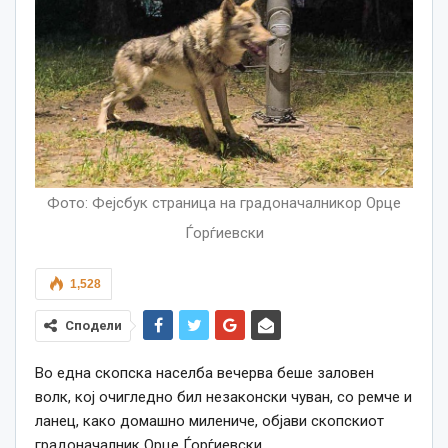
Фото: Фејсбук страница на градоначалникор Орце
Ѓорѓиевски
1,528
Сподели
Во една скопска населба вечерва беше заловен
волк, кој очигледно бил незаконски чуван, со ремче и
ланец, како домашно милениче, објави скопскиот
градоначалник Орце Ѓорѓиевски.