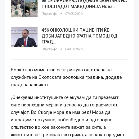
СЕ ОБНОВУВА ПОДНАТА ФОНТАНА НА
ПЛОШТАДОТ МАКЕДОНИЈА Нова…
Плусинфо
07/08/2026
456 ОНКОЛОШКИ ПАЦИЕНТИ ЌЕ
ДОБИЈАТ ЕДНОКРАТНА ПОМОШ ОД
ГРАД…
Плусинфо
04/08/2026
Волкот во моментов се згрижува од страна на
службите на Скопската зоолошка градина, додаде
градоначалникот.
„Очекувам институциите очекувам да ги преземат
сите неопходни мерки и целосно да го расчистат
случајот. Во Скопје мора да има ред! Мора да
изградиме похумано, побезбедно и одговорно
општество во кое законите важат за сите, а
животните се третираат со грижа, а не како предмет