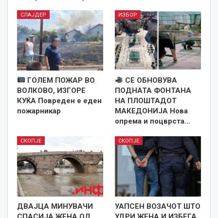
СЛАЈДЕР
ИЗБОР
ГОЛЕМ ПОЖАР ВО
СЕ ОБНОВУВА
ВОЛКОВО, ИЗГОРЕ
ПОДНАТА ФОНТАНА
КУЌА Повреден е еден
НА ПЛОШТАДОТ
пожарникар
МАКЕДОНИЈА Нова
опрема и поцврста…
СКОПЈЕ
СКОПЈЕ
ДВАЈЦА МИНУВАЧИ
УАПСЕН ВОЗАЧОТ ШТО
СПАСИЈА ЖЕНА ОД
УДРИ ЖЕНА И ИЗБЕГА