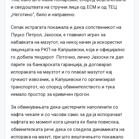
и сведоштвата на стручни лица од ЕСМ и од ТЕЦ
„Неготино“, било и направено.
Сепак истрагата покажала и дека сопственикот на
Пуцко Петрол, Јахоски, е главниот играч за
набавката на мазутот, на некој начин ја искористил
лиценцата на РКП на Капушевски, која и официјално
го добила тендерот. Поточно, лично Јахоски ги дал
парите за банкарската гаранција, ја договарал
испораката на маузтот и го плаќал мазутот кај
грчкиот извозник, а Капушевски го организирал
транспортот, но според обвинителството и тука
немало простор за кривичен прогон.
За обвинувањата дека цистерните наполенити со
нафта чекале и со часови само за да ја испорачаат
нафтата во момент кога цената ќе била повисока,
обвинителката рече дека се следела динамиката на
испорака на мазут, при што вештачењето покажало