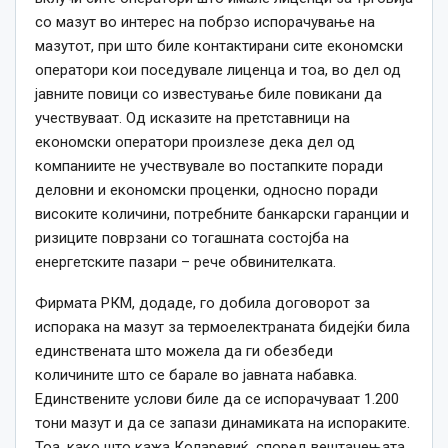
со мазут во интерес на побрзо испорачување на
мазутот, при што биле контактирани сите економски
оператори кои поседувале лиценца и тоа, во дел од
јавните повици со известување биле повикани да
учествуваат. Од исказите на претставници на
економски оператори произлезе дека дел од
компаниите не учествувале во постапките поради
деловни и економски проценки, односно поради
високите количини, потребните банкарски гаранции и
ризиците поврзани со тогашната состојба на
енергетските пазари – рече обвинителката.
Фирмата РКМ, додаде, го добила договорот за
испорака на мазут за термоелектраната бидејќи била
единствената што можела да ги обезбеди
количините што се барале во јавната набавка.
Единствените услови биле да се испорачуваат 1.200
тони мазут и да се запази динамиката на испораките.
Тоа, како што кажа Коларевиќ, според вештачењата