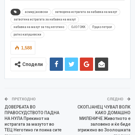
асмир јаховски
затворена истрагата за набавка на мазут
затвотена истрагата за набавка на мазут
набавка на мазут за тец неготино
ОЈО ГОКК
Пуцко петрол
ратко капушевски
1,588
Сподели
ПРЕТХОДНО
СЛЕДНО
ДОВЕРБАТА ВО
СКОПЈАНЕЦ ЧУВАЛ ВОЛК
ПРАВОСУДСТВОТО ПАДНА
КАКО ДОМАШНО
НА НУЛА Прекинот на
МИЛЕНИЧЕ Животното е
истрагата за мазутот во
заловено и ќе биде
ТЕЦ Неготино ги поина сите
згрижено во Зоолошката