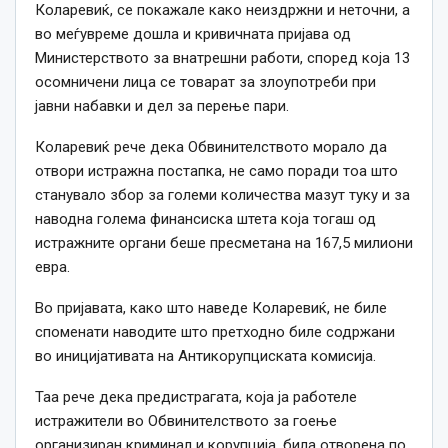
Коларевиќ, се покажале како неиздржни и неточни, а
во меѓувреме дошла и кривичната пријава од
Министерството за внатрешни работи, според која 13
осомничени лица се товарат за злоупотреби при
јавни набавки и дел за перење пари.
Коларевиќ рече дека Обвинителството морало да
отвори истражна постапка, не само поради тоа што
станувало збор за големи количества мазут туку и за
наводна голема финансиска штета која тогаш од
истражните органи беше пресметана на 167,5 милиони
евра.
Во пријавата, како што наведе Коларевиќ, не биле
споменати наводите што претходно биле содржани
во иницијативата на Антикорупциската комисија.
Таа рече дека предистрагата, која ја работеле
истражители во Обвинителството за гоење
организиран криминал и корупција, била отворена по