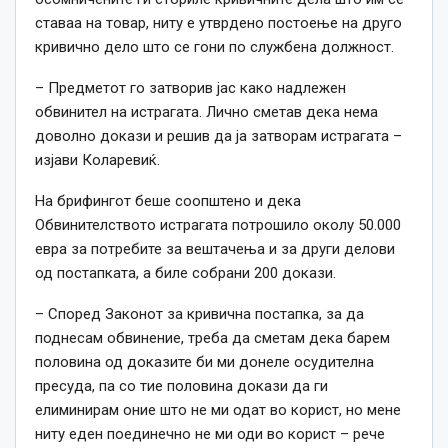
ставаа на товар, ниту е утврдено постоење на друго
кривично дело што се гони по службена должност.
– Предметот го затворив јас како надлежен
обвинител на истрагата. Лично сметав дека нема
доволно докази и решив да ја затворам истрагата –
изјави Коларевиќ.
На брифингот беше соопштено и дека
Обвинителството истрагата потрошило околу 50.000
евра за потребите за вештачења и за други делови
од постапката, а биле собрани 200 докази.
– Според Законот за кривична постапка, за да
поднесам обвинение, треба да сметам дека барем
половина од доказите би ми донеле осудителна
пресуда, па со тие половина докази да ги
елиминирам оние што не ми одат во корист, но мене
ниту еден поединечно не ми оди во корист – рече