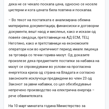
дека не се чекало поскапа цена, односно се носеле
цистерни и кога цената била повтина и поскапаа.
– Во текот на постапката е анализирана обемна
материјална документација, финансиски и договорни
документи, вешт наод и мислење, како и искази од
повеќе сведоци, претставници на АД ЕСМ, ТЕЦ
Неготино, како и претставници на економските
оператори кои во критичниот период имале лиценца
за трговија со течни горива-мазут. Од доказите
произлезе дека предметните постапки за набавка на
мазут се спроведувани во услови на прогласена
енергетска криза од страна на Владата и согласно
законските исклучоци предвидени во член 23 од
Законот за јавни набавки, со цел обезбедување
непречено производство на електрична енергија –
рече обвинителката.
На 10 март минатата година Министерство за