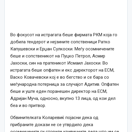
Во фокусот на истрагата беше фирмата РКМ која го
добила тендерот и нејзините сопственици Ратко
Капушевски и Ерџан Сулкоски. Меѓу осомничените
беше и сопственикот на Пуцко Петрол, Асмир
Јахоски, син на пратеникот Исмаил Јахоски. Во
истрагата беше опфатен и екс директорот на ЕСМ,
Васко Ковачевски кој е во бегство и се бара со
меѓународна потерница за случајот Адитив. Опфатен
беше и уште еден поранешен директор на ЕСМ,
Адријан Муча, односно, вкупно 13 лица, од кои дел
беа и во притвор.
Обвинителката Коларевиќ појасни дека од
прибраните докази не се утврдило дека
осомничените ги сториле кривичните дела што им се