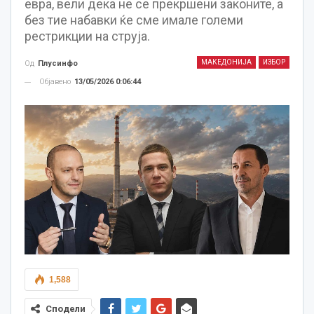
евра, вели дека не се прекршени законите, а
без тие набавки ќе сме имале големи
рестрикции на струја.
МАКЕДОНИЈА
ИЗБОР
Од
Плусинфо
Објавено
13/05/2026 0:06:44
1,588
Сподели