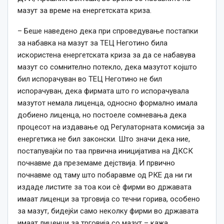
мазут за време на енергетската криза.
– Беше наведено дека при спроведување постапки
за набавка на мазут за ТЕЦ Неготино била
искористена енергетската криза за да се набавува
мазут со сомнително потекло, дека мазутот којшто
бил испорачуван во ТЕЦ Неготино не бил
испорачуван, дека фирмата што го испорачувала
мазутот немала лиценца, односно формално имала
добиено лиценца, но постоеле сомневања дека
процесот на издавање од Регулаторната комисија за
енергетика не бил законски. Што значи дека ние,
постапувајќи по таа првична иницијатива на ДКСК
почнавме да преземаме дејствија. И првично
почнавме од таму што побаравме од РКЕ да ни ги
издаде листите за тоа кои сè фирми во државата
имаат лиценци за трговија со течни горива, особено
за мазут, бидејќи само неколку фирми во државата
имаат лиценци за трговија со мазут – кажа