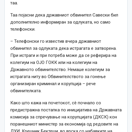
таа.
Таа појасни дека државниот обвинител Савески бил
дополнително информиран за одлуката, но само
телефонски.
– Телефонски го известив вчера државниот
обвинител за одлуката дека истрагата е затворена.
При истраги и при потреба може да се реферира на
колегиум на ОЈО ГОКК или на колегиум на
Државното обвинителство. Немаше колегиум за
истрагата ниту во Обвинителството за гонење
организиран криминал и корупција – рече
обвинителката.
Како што кажа на почетокот, сè почнало со
предистражна постапка по иницијатива на Државната
комисија за спречување на корупцијата (ДКСК) кон
поранешниот министер за економија од редовите на
ДУИ, Крешник Бектеши, во врска со набавките на