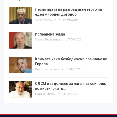
Леснотијата на разградувањетото на
еден мировен договор
Азис Положани
07/08/2026
Исправена земја
Златко Теодосиевски
07/08/2026
Климата како безбедносно прашање во
Европа
Ивица Челиковиќ
07/08/2026
СДСМ е задолжен за лаги и за спинови,
но вистинското…
Бранко Героски
06/08/2026