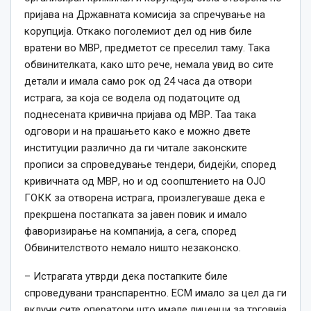
пријава на Државната комисија за спречување на
корупција. Откако поголемиот дел од нив биле
вратени во МВР, предметот се преселил таму. Така
обвинителката, како што рече, немала увид во сите
детали и имала само рок од 24 часа да отвори
истрага, за која се водела од податоците од
поднесената кривична пријава од МВР. Таа така
одговори и на прашањето како е можно двете
институции различно да ги читале законските
прописи за спроведување тендери, бидејќи, според
кривичната од МВР, но и од соопштението на ОЈО
ГОКК за отворена истрага, произлегуваше дека е
прекршена постапката за јавен повик и имало
фаворизирање на компанија, а сега, според
Обвинителството немало ништо незаконско.
– Истрагата утврди дека постапките биле
спроведувани транспарентно. ЕСМ имало за цел да ги
вклучи сите оператори што имале лиценци за трговија