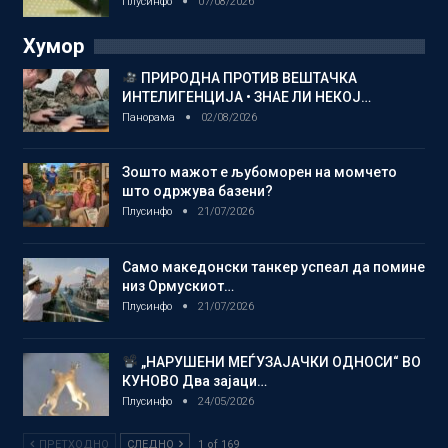
Плусинфо
07/08/2026
Хумор
ПРИРОДНА ПРОТИВ ВЕШТАЧКА
ИНТЕЛИГЕНЦИЈА • ЗНАЕ ЛИ НЕКОЈ…
Панорама
02/08/2026
Зошто мажот е љубоморен на момчето
што одржува базени?
Плусинфо
21/07/2026
Само македонски танкер успеал да помине
низ Ормускиот…
Плусинфо
21/07/2026
„НАРУШЕНИ МЕЃУЗАЈАЧКИ ОДНОСИ“ ВО
КУНОВО Два зајаци…
Плусинфо
24/05/2026
ПРЕТХОДНО
СЛЕДНО
1 of 169