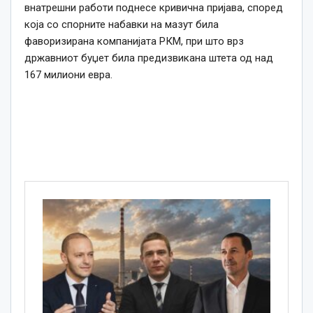
внатрешни работи поднесе кривична пријава, според
која со спорните набавки на мазут била
фаворизирана компанијата РКМ, при што врз
државниот буџет била предизвикана штета од над
167 милиони евра.