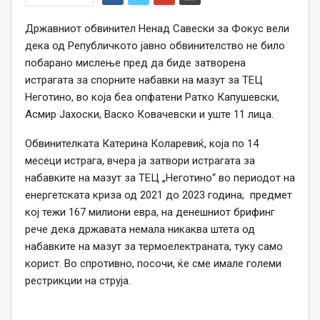
Државниот обвинител Ненад Савески за Фокус вели
дека од Републичкото јавно обвинителство не било
побарано мислење пред да биде затворена
истрагата за спорните набавки на мазут за ТЕЦ
Неготино, во која беа опфатени Ратко Капушевски,
Асмир Јахоски, Васко Ковачевски и уште 11 лица.
Обвинителката Катерина Коларевиќ, која по 14
месеци истрага, вчера ја затвори истрагата за
набавките на мазут за ТЕЦ „Неготино“ во периодот на
енергетската криза од 2021 до 2023 година, предмет
кој тежи 167 милиони евра, на денешниот брифинг
рече дека државата немала никаква штета од
набавките на мазут за термоелектраната, туку само
корист. Во спротивно, посочи, ќе сме имале големи
рестрикции на струја.